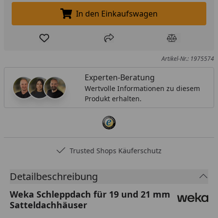
In den Einkaufswagen
In den Einkaufswagen legen
Produkt zur Wunschliste hinzufügen
Teilen
Produkt Ver
Artikel-Nr.: 1975574
Experten-Beratung
Wertvolle Informationen zu diesem
Produkt erhalten.
Trusted Shops Käuferschutz
Detailbeschreibung
Weka Schleppdach für 19 und 21 mm
Satteldachhäuser