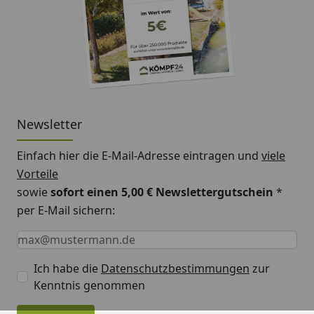
Festpreis
Weitere Informationen
Weka Schleppdach für 19 und 21 mm
Blockbohlenhäuser Montageanleitung
Newsletter
Weka Schleppdach für 19 mm
Einfach hier die E-Mail-Adresse eintragen und
viele
Blockbohlenhäuser Datenblatt
Vorteile
Weka Schleppdach für 21 mm
sowie
sofort einen 5,00 € Newslettergutschein
*
Blockbohlenhäuser Datenblatt (Bitte
per E-Mail sichern:
anfragen)
Keine Eingabe erforderlich
Eingabe erforderlich
E-Mail *
Ich habe die
Datenschutzbestimmungen
zur
Weka Schleppdach für 19 mm
Kenntnis genommen
Blockbohlenhäuser Fundamentplan
Weka Schleppdach für 21 mm