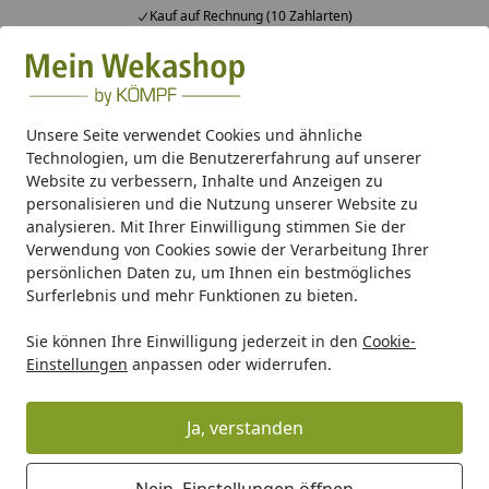
Kauf auf Rechnung (10 Zahlarten)
Alle Produkte
Mein Konto
Wunschl
Ein
Suchen
Unsere Seite verwendet Cookies und ähnliche
Technologien, um die Benutzererfahrung auf unserer
Gartenhaus Holz
Gartenhaus Zubehör
Anbauten & Sons
Website zu verbessern, Inhalte und Anzeigen zu
Startseite
personalisieren und die Nutzung unserer Website zu
Weka Schleppdach für 19 und 21
analysieren. Mit Ihrer Einwilligung stimmen Sie der
mm Satteldachhäuser
Verwendung von Cookies sowie der Verarbeitung Ihrer
persönlichen Daten zu, um Ihnen ein bestmögliches
Surferlebnis und mehr Funktionen zu bieten.
Sie können Ihre Einwilligung jederzeit in den
Cookie-
Einstellungen
anpassen oder widerrufen.
Ja, verstanden
Nein, Einstellungen öffnen