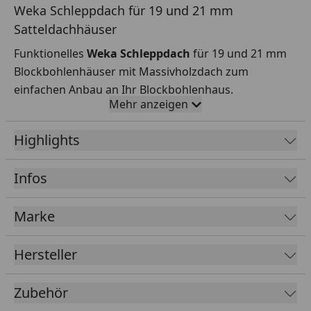
Weka Schleppdach für 19 und 21 mm
Satteldachhäuser
Funktionelles
Weka Schleppdach
für 19 und 21 mm
Blockbohlenhäuser mit Massivholzdach zum
einfachen Anbau an Ihr Blockbohlenhaus.
Mehr anzeigen
Das Schleppdach kann beidseitig bündig mit dem
Hausdach abgeschlossen werden, wenn es tiefer als
Highlights
das Hausdach ist. Sollte es eine geringere Tiefe als
das Hausdach aufweisen, kann es nur auf einer Seite
Infos
bündig montiert werden.
Marke
Sockelmaß (Breite x
80 x 200 cm
Tiefe)
Hersteller
Dach
19 mm Massivholzdach
aus 19 mm starken Nut-
Zubehör
und
Federbrettern