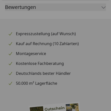
Bewertungen
Ausführungen
Naturbelassen, lasiert,
weiß
Passend zu
19 und 21 mm
Wandstärken
Expresszustellung (auf Wunsch)
Passend zu
Blockbohlenhäusern mit
Kauf auf Rechnung (10 Zahlarten)
modernem
Montageservice
Schraubsystem
Kostenlose Fachberatung
Dachschindelbedarf
1 Paket (als Zubehör
erhältlich)
Deutschlands bester Händler
Montage
Montage zum günstigen
50.000 m² Lagerfläche
Festpreis möglich
oder
Sorglos-Paket mit
Montage und besonderen
Service-Leistungen zum