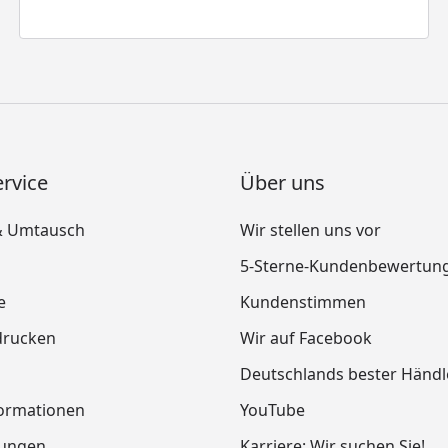
rvice
Über uns
& Umtausch
Wir stellen uns vor
5-Sterne-Kundenbewertun
e
Kundenstimmen
drucken
Wir auf Facebook
Deutschlands bester Händl
ormationen
YouTube
tungen
Karriere: Wir suchen Sie!