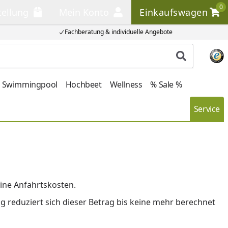
0
tellung
Mein Konto
Einkaufswagen
llung
Mein Konto
Einkaufswagen
Fachberatung & individuelle Angebote
Produkt su
Swimmingpool
Hochbeet
Wellness
% Sale %
Service
ine Anfahrtskosten.
 reduziert sich dieser Betrag bis keine mehr berechnet