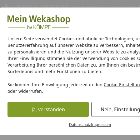
Hotline
07051 / 9 22 22
Kontakt
Mo-Fr. 8-16 Uhr
Kontakt
Eigene Montage-Teams
Unsere Seite verwendet Cookies und ähnliche Technologien, u
Benutzererfahrung auf unserer Website zu verbessern, Inhalt
Gartenhaus Holz
Gartenhaus Metall
Pavillon
Aufbewa
zu personalisieren und die Nutzung unserer Website zu analys
Ihrer Einwilligung stimmen Sie der Verwendung von Cookies s
Verarbeitung Ihrer persönlichen Daten zu, um Ihnen ein best
Weka Produktserien
Surferlebnis und mehr Funktionen zu bieten.
Anfahrtskosten
Sie können Ihre Einwilligung jederzeit in den
Cookie-Einstellu
Startseite
oder widerrufen.
Anfahrtskosten
Ja, verstanden
Nein, Einstellun
Bereits ab einem Montagewert von nur ###Anfahrtskoste
Die Differenz zu diesem Mindestbetrag werden als Anfahr
Datenschutz
Impressum
werden.