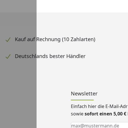
Kauf auf Rechnung (10 Zahlarten)
Deutschlands bester Händler
Newsletter
Einfach hier die E-Mail-A
sowie
sofort einen 5,00 
Keine Eingabe erforderlic
Eingabe erforderlich
E-Mail *