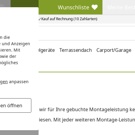
Wunschliste
Meine Bes
Wunschliste
Meine Beste
Kauf auf Rechnung (10 Zahlarten)
m die
e und Anzeigen
hrung
Kinderspielgeräte
Terrassendach
Carport/Garage
ieren. Mit
owie der
mögliches
ngen
anpassen
gen öffnen
n### berechnen wir für Ihre gebuchte Montageleistung ke
tskosten ausgewiesen. Mit jeder weiteren Montage-Leistung