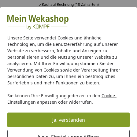
Fachberatung & individuelle Angebote
Alle Produkte
Mein Konto
Wunschl
Ein
Suchen
Unsere Seite verwendet Cookies und ähnliche
Technologien, um die Benutzererfahrung auf unserer
% Sale %
Website zu verbessern, Inhalte und Anzeigen zu
Startseite
personalisieren und die Nutzung unserer Website zu
% Sale %
analysieren. Mit Ihrer Einwilligung stimmen Sie der
Verwendung von Cookies sowie der Verarbeitung Ihrer
mein-wekashop.de Aktionsangebote
persönlichen Daten zu, um Ihnen ein bestmögliches
Surferlebnis und mehr Funktionen zu bieten.
Ihre Artikelübersicht
Sie können Ihre Einwilligung jederzeit in den
Cookie-
Einstellungen
anpassen oder widerrufen.
Filter / Sortierung
Ja, verstanden
64
Artikel gefunden
Nein, Einstellungen öffnen