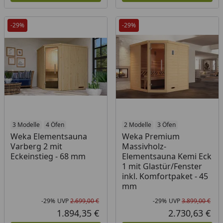
-29%
-29%
3 Modelle
4 Öfen
2 Modelle
3 Öfen
Weka Elementsauna
Weka Premium
Varberg 2 mit
Massivholz-
Eckeinstieg - 68 mm
Elementsauna Kemi Eck
1 mit Glastür/Fenster
inkl. Komfortpaket - 45
mm
-29%
UVP
2.699,00 €
-29%
UVP
3.899,00 €
Rabatt in Prozent
Ursprünglicher Preis
Rab
Urs
1.894,35 €
2.730,63 €
Aktueller Preis
Akt