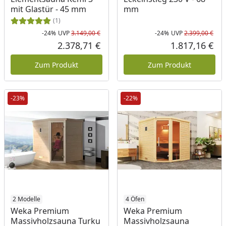
mit Glastür - 45 mm
mm
(1)
-24%
UVP
3.149,00 €
-24%
UVP
2.399,00 €
Rabatt in Prozent
Ursprünglicher Preis
Rab
Urs
2.378,71 €
1.817,16 €
Aktueller Preis
Akt
Zum Produkt
Zum Produkt
-23%
-22%
2 Modelle
4 Öfen
Weka Premium
Weka Premium
Massivholzsauna Turku
Massivholzsauna