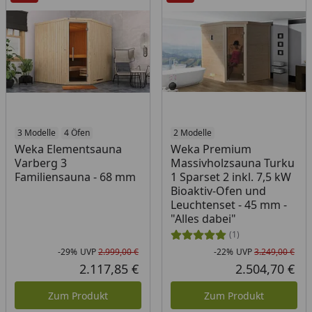
3 Modelle
4 Öfen
2 Modelle
Weka Elementsauna
Weka Premium
Varberg 3
Massivholzsauna Turku
Familiensauna - 68 mm
1 Sparset 2 inkl. 7,5 kW
Bioaktiv-Ofen und
Leuchtenset - 45 mm -
"Alles dabei"
(1)
-29%
UVP
2.999,00 €
-22%
UVP
3.249,00 €
Rabatt in Prozent
Ursprünglicher Preis
Rab
Urs
2.117,85 €
2.504,70 €
Aktueller Preis
Akt
Zum Produkt
Zum Produkt