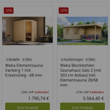
-25%
-27%
3 Modelle
6 Öfen
4 Ausführungen
6 Öfen
Weka Elementsauna
Weka Blockbohlen
Varberg 1 mit
Saunahaus Salo 2 (mit
Eckeinstieg - 68 mm
303 cm Anbau) inkl.
Elementsauna 28/68
mm
-25%
UVP
2.399,00 €
-27%
UVP
7.649,00 €
Rabatt in Prozent
Ursprünglicher Preis
Rab
Urs
1.790,74 €
5.564,40 €
Aktueller Preis
Akt
Zum Produkt
Zum Produkt