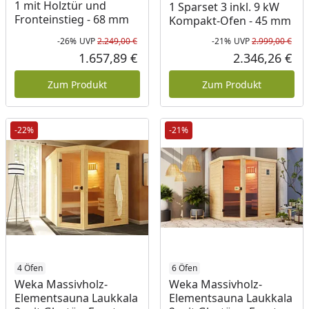
1 mit Holztür und
1 Sparset 3 inkl. 9 kW
Fronteinstieg - 68 mm
Kompakt-Ofen - 45 mm
-26%
UVP
2.249,00 €
-21%
UVP
2.999,00 €
Rabatt in Prozent
Ursprünglicher Preis
Rab
Urs
1.657,89 €
2.346,26 €
Aktueller Preis
Akt
Zum Produkt
Zum Produkt
-22%
-21%
4 Öfen
6 Öfen
Weka Massivholz-
Weka Massivholz-
Elementsauna Laukkala
Elementsauna Laukkala