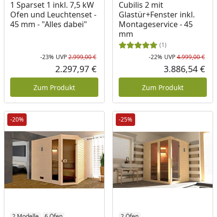
1 Sparset 1 inkl. 7,5 kW
Cubilis 2 mit
Ofen und Leuchtenset -
Glastür+Fenster inkl.
45 mm - "Alles dabei"
Montageservice - 45
mm
(1)
-23%
UVP
2.999,00 €
-22%
UVP
4.999,00 €
Rabatt in Prozent
Ursprünglicher Preis
Rab
Urs
2.297,97 €
3.886,54 €
Aktueller Preis
Akt
Zum Produkt
Zum Produkt
-20%
-25%
2 Modelle
6 Öfen
2 Öfen