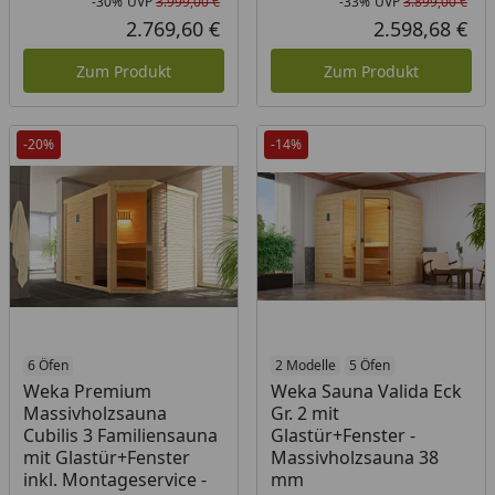
-30%
UVP
3.999,00 €
-33%
UVP
3.899,00 €
Rabatt in Prozent
Ursprünglicher Preis
Rab
Urs
2.769,60 €
2.598,68 €
Aktueller Preis
Akt
Zum Produkt
Zum Produkt
-20%
-14%
6 Öfen
2 Modelle
5 Öfen
Weka Premium
Weka Sauna Valida Eck
Massivholzsauna
Gr. 2 mit
Cubilis 3 Familiensauna
Glastür+Fenster -
mit Glastür+Fenster
Massivholzsauna 38
inkl. Montageservice -
mm