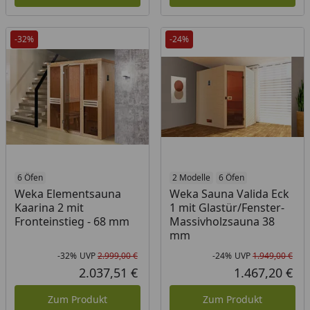
-32%
-24%
6 Öfen
2 Modelle
6 Öfen
Weka Elementsauna
Weka Sauna Valida Eck
Kaarina 2 mit
1 mit Glastür/Fenster-
Fronteinstieg - 68 mm
Massivholzsauna 38
mm
-32%
UVP
2.999,00 €
-24%
UVP
1.949,00 €
Rabatt in Prozent
Ursprünglicher Preis
Rab
Urs
2.037,51 €
1.467,20 €
Aktueller Preis
Akt
Zum Produkt
Zum Produkt