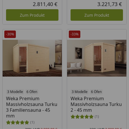
Rabatt in Prozent
Ursprünglicher Preis
Rab
Urs
2.811,40 €
3.221,73 €
Aktueller Preis
Akt
Zum Produkt
Zum Produkt
-30%
-33%
3 Modelle
6 Öfen
3 Modelle
6 Öfen
Weka Premium
Weka Premium
Massivholzsauna Turku
Massivholzsauna Turku
3 Familiensauna - 45
2 - 45 mm
mm
(1)
(1)