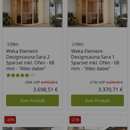
2 Öfen
2 Öfen
Weka Element-
Weka Element-
Designsauna Sara 2
Designsauna Sara 1
Sparset inkl. Ofen - 68
Sparset inkl. Ofen - 68
mm - "Alles dabei"
mm - "Alles dabei"
(1)
-26%
UVP
4.999,00 €
-21%
UVP
4.299,00 €
Rabatt in Prozent
Ursprünglicher Preis
Rab
Urs
3.698,51 €
3.370,71 €
Aktueller Preis
Akt
Zum Produkt
Zum Produkt
-20%
-21%