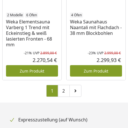
2 Modelle
6 Öfen
4 Öfen
Weka Elementsauna
Weka Saunahaus
Varberg 1 Trend mit
Naantali mit Flachdach -
Eckeinstieg & weiß
38 mm Blockbohlen
lasierten Fronten - 68
mm
-21%
UVP
2.899,00 €
-23%
UVP
2.999,00 €
Rabatt in Prozent
Ursprünglicher Preis
Rab
Urs
2.270,54 €
2.299,93 €
Aktueller Preis
Akt
Zum Produkt
Zum Produkt
1
2
Zu Seite 2
Zur nächsten Seite
Expresszustellung (auf Wunsch)