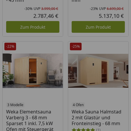
- 45 mm
mm
-30%
UVP
3.999,00 €
-23%
UVP
6.699,00 €
Rabatt in Prozent
Ursprünglicher Preis
Rab
Urs
2.787,46 €
5.137,10 €
Aktueller Preis
Akt
Zum Produkt
Zum Produkt
-22%
-25%
3 Modelle
4 Öfen
Weka Elementsauna
Weka Sauna Halmstad
Varberg 3 - 68 mm
2 mit Glastür und
Sparset 1 inkl. 7,5 kW
Fronteinstieg - 68 mm
Ofen mit Steuergerät
(1)