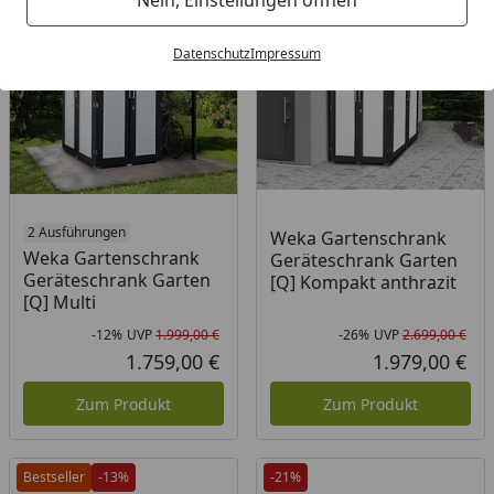
-12%
-26%
Datenschutz
Impressum
2 Ausführungen
Weka Gartenschrank
Weka Gartenschrank
Geräteschrank Garten
Geräteschrank Garten
[Q] Kompakt anthrazit
[Q] Multi
-12%
UVP
1.999,00 €
-26%
UVP
2.699,00 €
Rabatt in Prozent
Ursprünglicher Preis
Rab
Urs
1.759,00 €
1.979,00 €
Aktueller Preis
Akt
Zum Produkt
Zum Produkt
Bestseller
-13%
-21%