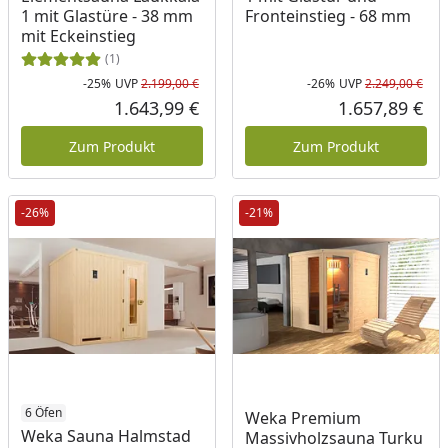
1 mit Glastüre - 38 mm
Fronteinstieg - 68 mm
mit Eckeinstieg
(1)
-25%
UVP
2.199,00 €
-26%
UVP
2.249,00 €
Rabatt in Prozent
Ursprünglicher Preis
Rab
Urs
1.643,99 €
1.657,89 €
Aktueller Preis
Akt
Zum Produkt
Zum Produkt
-26%
-21%
6 Öfen
Weka Premium
Weka Sauna Halmstad
Massivholzsauna Turku