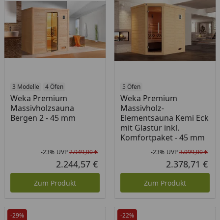
3 Modelle
4 Öfen
5 Öfen
Weka Premium
Weka Premium
Massivholzsauna
Massivholz-
Bergen 2 - 45 mm
Elementsauna Kemi Eck
mit Glastür inkl.
Komfortpaket - 45 mm
-23%
UVP
2.949,00 €
-23%
UVP
3.099,00 €
Rabatt in Prozent
Ursprünglicher Preis
Rab
Urs
2.244,57 €
2.378,71 €
Aktueller Preis
Akt
Zum Produkt
Zum Produkt
-29%
-22%