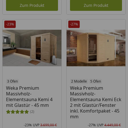
Zum Produkt
Zum Produkt
-23%
-27%
3 Öfen
2 Modelle
5 Öfen
Weka Premium
Weka Premium
Massivholz-
Massivholz-
Elementsauna Kemi 4
Elementsauna Kemi Eck
mit Glastür - 45 mm
2 mit Glastür/Fenster
inkl. Komfortpaket - 45
(2)
mm
-23%
UVP
3.699,00 €
-27%
UVP
4.449,00 €