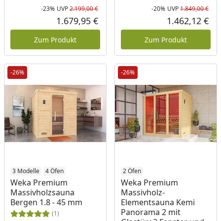
-23%
UVP
2.199,00 €
-20%
UVP
1.849,00 €
Rabatt in Prozent
Ursprünglicher Preis
Rab
Urs
1.679,95 €
1.462,12 €
Aktueller Preis
Akt
Zum Produkt
Zum Produkt
-26%
-26%
3 Modelle
4 Öfen
2 Öfen
Weka Premium
Weka Premium
Massivholzsauna
Massivholz-
Bergen 1.8 - 45 mm
Elementsauna Kemi
Panorama 2 mit
(1)