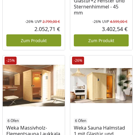
Glastür+2 Fenster und
Sternenhimmel - 45
mm
-26%
UVP
2.799,00 €
-26%
UVP
4.599,00 €
Rabatt in Prozent
Ursprünglicher Preis
Rab
Urs
2.052,71 €
3.402,54 €
Aktueller Preis
Akt
Zum Produkt
Zum Produkt
-25%
-26%
6 Öfen
6 Öfen
Weka Massivholz-
Weka Sauna Halmstad
Elementsauna Laukkala
1 mit Glastür und