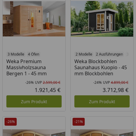
3 Modelle
4 Öfen
2 Modelle
2 Ausführungen
3 Öfe
Weka Premium
Weka Blockbohlen
Massivholzsauna
Saunahaus Kuopio - 45
Bergen 1 - 45 mm
mm Blockbohlen
-26%
UVP
2.599,00 €
-24%
UVP
4.899,00 €
Rabatt in Prozent
Ursprünglicher Preis
Rab
Urs
1.921,45 €
3.712,98 €
Aktueller Preis
Akt
Zum Produkt
Zum Produkt
-26%
-21%