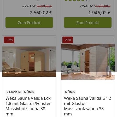
-22%
UVP
3.299,00 €
-25%
UVP
2.599,00 €
Rabatt in Prozent
Ursprünglicher Preis
Rab
Urs
2.560,02 €
1.946,02 €
Aktueller Preis
Akt
Zum Produkt
Zum Produkt
-23%
-20%
2 Modelle
6 Öfen
6 Öfen
Weka Sauna Valida Eck
Weka Sauna Valida Gr. 2
1.8 mit Glastür/Fenster-
mit Glastür -
Massivholzsauna 38
Massivholzsauna 38
mm
mm