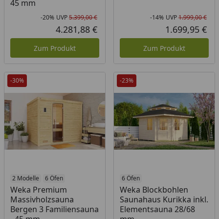
45 mm
-20%
UVP
5.399,00 €
-14%
UVP
1.999,00 €
Rabatt in Prozent
Ursprünglicher Preis
Rab
Urs
4.281,88 €
1.699,95 €
Aktueller Preis
Akt
Zum Produkt
Zum Produkt
-30%
-23%
2 Modelle
6 Öfen
6 Öfen
Weka Premium
Weka Blockbohlen
Massivholzsauna
Saunahaus Kurikka inkl.
Bergen 3 Familiensauna
Elementsauna 28/68