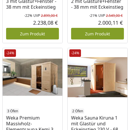
3 mit Glastür+Fenster -
2 mit Glastüre+Fenster
38 mm mit Eckeinstieg
- 38 mm mit Eckeinstieg
-22%
UVP
2.899,00 €
-21%
UVP
2.549,00 €
Rabatt in Prozent
Ursprünglicher Preis
Rab
Urs
2.238,08 €
2.000,11 €
Aktueller Preis
Akt
Zum Produkt
Zum Produkt
-24%
-24%
3 Öfen
2 Öfen
Weka Premium
Weka Sauna Kiruna 1
Massivholz-
mit Glastür und
Elementsauna Kemi 3
Eckeinstieg 230 V - 68