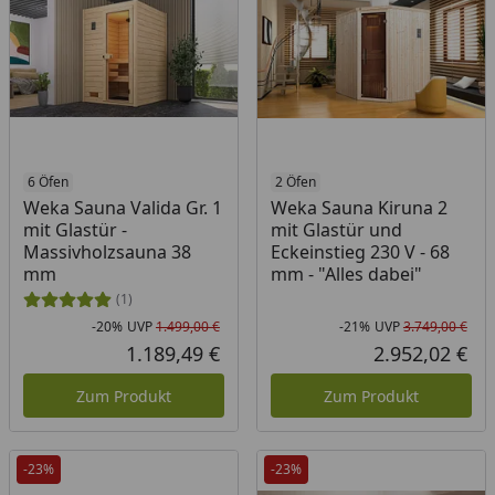
6 Öfen
2 Öfen
Weka Sauna Valida Gr. 1
Weka Sauna Kiruna 2
mit Glastür -
mit Glastür und
Massivholzsauna 38
Eckeinstieg 230 V - 68
mm
mm - "Alles dabei"
(1)
-20%
UVP
1.499,00 €
-21%
UVP
3.749,00 €
Rabatt in Prozent
Ursprünglicher Preis
Rab
Urs
1.189,49 €
2.952,02 €
Aktueller Preis
Akt
Zum Produkt
Zum Produkt
-23%
-23%