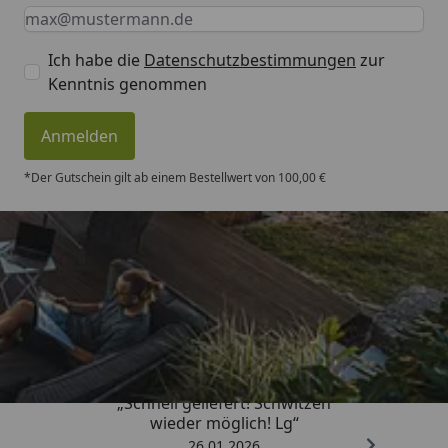
Keine Eingabe erforderlich
Eingabe erforderlich
E-Mail *
Ich habe die
Datenschutzbestimmungen
zur
Kenntnis genommen
Anmelden
*Der Gutschein gilt ab einem Bestellwert von 100,00 €
Trusted Shops
„Schnell geliefert! Schwitzen
wieder möglich! Lg“
26.01.2026