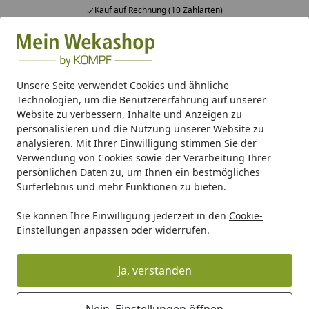
Kauf auf Rechnung (10 Zahlarten)
Alle Produkte
Mein Konto
Wunschl
Ein
Suchen
Unsere Seite verwendet Cookies und ähnliche
Technologien, um die Benutzererfahrung auf unserer
Dachrinne Typ 250, 100 cm anthrazit
Website zu verbessern, Inhalte und Anzeigen zu
Startseite
personalisieren und die Nutzung unserer Website zu
Dachrinne Typ 250, 100 cm
analysieren. Mit Ihrer Einwilligung stimmen Sie der
anthrazit
Verwendung von Cookies sowie der Verarbeitung Ihrer
persönlichen Daten zu, um Ihnen ein bestmögliches
Surferlebnis und mehr Funktionen zu bieten.
Sie können Ihre Einwilligung jederzeit in den
Cookie-
Einstellungen
anpassen oder widerrufen.
Ja, verstanden
Nein, Einstellungen öffnen