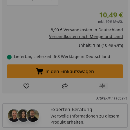
Produktmenge um eins verringern
Produktmenge manuell eingeben
Produktmenge um eins erhöhen
10,49 €
inkl. 19% MwSt.
8,90 € Versandkosten in Deutschland
Versandkosten nach Menge und Land
Inhalt:
1 m
(10,49 €/m)
Lieferbar, Lieferzeit: 6-8 Werktage in Deutschland
In den Einkaufswagen
In den Einkaufswagen legen
Produkt zur Wunschliste hinzufügen
Teilen
Produkt Ver
Artikel-Nr.: 1105971
Experten-Beratung
Wertvolle Informationen zu diesem
Produkt erhalten.