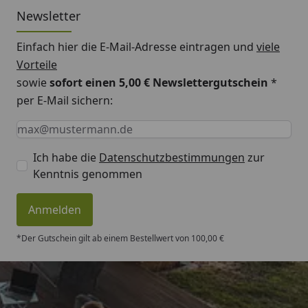
Newsletter
Montageanleitung EPDM Dachfolie
Einfach hier die E-Mail-Adresse eintragen und
viele
Vorteile
sowie
sofort einen 5,00 € Newslettergutschein
*
per E-Mail sichern:
Keine Eingabe erforderlich
Eingabe erforderlich
E-Mail *
Ich habe die
Datenschutzbestimmungen
zur
Kenntnis genommen
Anmelden
*Der Gutschein gilt ab einem Bestellwert von 100,00 €