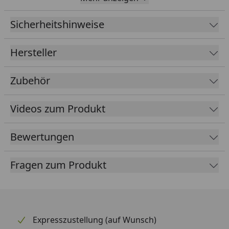
x Folienlänge
Sicherheitshinweise
EPDM
1,14 mm
Foliendicke
Hersteller
Kleber
Inklusive speziellen Klebern für
Folie und Blende
Zubehör
Farbe
Schwarz
Videos zum Produkt
Lieferumfang
EPDM Folie 1,14 mm ausreichend
für komplette Dachfläche
Bewertungen
Spezialkleber für Dachfläche und
umlaufende Blendenabdeckung
Fragen zum Produkt
(die Blendenabdeckungen sind
nicht im Lieferumfang enthalten -
optional erhältlich im Reiter
"Zubehör")
Expresszustellung (auf Wunsch)