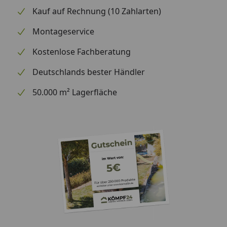
Kauf auf Rechnung (10 Zahlarten)
Optional
Blendenabdeckungen (aus
erhältlich
Aluminium + Spezialschrauben)
Montageservice
(siehe Reiter
"Zubehör")
Kostenlose Fachberatung
Für eine optimale Abdichtung
des Daches an den
Deutschlands bester Händler
Seitenkanten empfehlen wir die
50.000 m² Lagerfläche
Verwendung
von Aluminiumblenden
Alternativ ist allerdings auch eine
andere Form der Abdeckung (z.
B. Holzlatte) möglich
Montage
Professioneller Montageservice
zum Festpreis erhältlich
(nur bei gleichzeitiger Montage
eines Gartenhauses möglich)