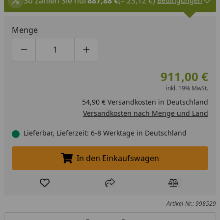
So zahlen Sie nur
887,88 €
(– 23,12 €)
Bedingungen
Menge
Produktmenge um eins verringern
Produktmenge manuell eingeben
Produktmenge um eins erhöhen
911,00 €
inkl. 19% MwSt.
54,90 € Versandkosten in Deutschland
Versandkosten nach Menge und Land
Lieferbar, Lieferzeit: 6-8 Werktage in Deutschland
In den Einkaufswagen
In den Einkaufswagen legen
Produkt zur Wunschliste hinzufügen
Teilen
Produkt Ver
Artikel-Nr.: 998529