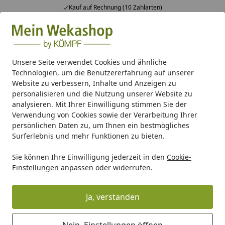
Kauf auf Rechnung (10 Zahlarten)
Alle Produkte
Mein Konto
Wunschl
Ein
Suchen
Unsere Seite verwendet Cookies und ähnliche
Technologien, um die Benutzererfahrung auf unserer
EPDM Folienset Nr. 101 - 610 x 600 cm
Website zu verbessern, Inhalte und Anzeigen zu
Startseite
personalisieren und die Nutzung unserer Website zu
EPDM Folienset Nr. 101 - 610 x 600
analysieren. Mit Ihrer Einwilligung stimmen Sie der
cm
Verwendung von Cookies sowie der Verarbeitung Ihrer
persönlichen Daten zu, um Ihnen ein bestmögliches
Surferlebnis und mehr Funktionen zu bieten.
Sie können Ihre Einwilligung jederzeit in den
Cookie-
Einstellungen
anpassen oder widerrufen.
Ja, verstanden
Nein, Einstellungen öffnen