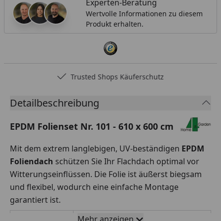
Experten-Beratung
Wertvolle Informationen zu diesem
Produkt erhalten.
Trusted Shops Käuferschutz
Detailbeschreibung
EPDM Folienset Nr. 101 - 610 x 600 cm
Mit dem extrem langlebigen, UV-beständigen
EPDM
Foliendach
schützen Sie Ihr Flachdach optimal vor
Witterungseinflüssen. Die Folie ist äußerst biegsam
und flexibel, wodurch eine einfache Montage
garantiert ist.
Mehr anzeigen
Rollenbreite
610 x 600 cm