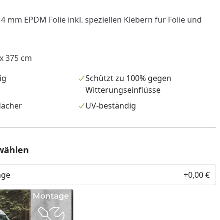
4 mm EPDM Folie inkl. speziellen Klebern für Folie und
 x 375 cm
ig
Schützt zu 100% gegen
Witterungseinflüsse
dächer
UV-beständig
wählen
age
+0,00 €
nzufügen