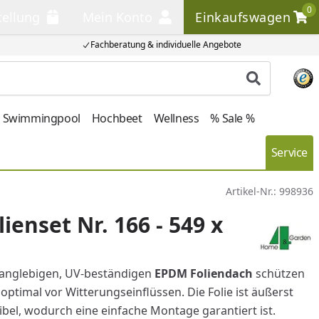
0
tellung
Mein Konto
Einkaufswagen
llung
Mein Konto
Einkaufswagen
Fachberatung & individuelle Angebote
Produkt su
Swimmingpool
Hochbeet
Wellness
% Sale %
Service
Artikel-Nr.:
998936
ienset Nr. 166 - 549 x
langlebigen, UV-beständigen
EPDM Foliendach
schützen
 optimal vor Witterungseinflüssen. Die Folie ist äußerst
ibel, wodurch eine einfache Montage garantiert ist.