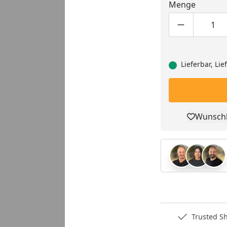
Menge
Produktmen
Pro
Lieferbar, Li
Wunschl
Pro
Deutschlands bester Händler
Trusted S