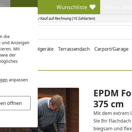
Wunschliste
Meine Bes
Wunschliste
Meine Beste
Kauf auf Rechnung (10 Zahlarten)
m die
e und Anzeigen
hrung
Kinderspielgeräte
Terrassendach
Carport/Garage
ieren. Mit
owie der
mögliches
ngen
anpassen
EPDM Fol
375 cm
gen öffnen
Mit dem extrem 
Sie Ihr Flachdach
biegsam und flex