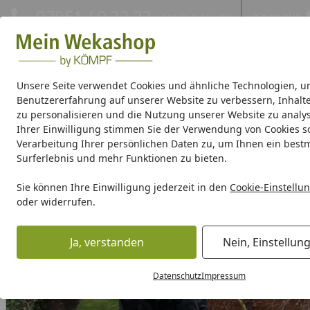
Hotline
07051 / 9 22 22
Kontakt
Mo-Fr. 8-16 Uhr
Kontakt
Eigene Montage-Teams
Unsere Seite verwendet Cookies und ähnliche Technologien, u
Benutzererfahrung auf unserer Website zu verbessern, Inhalt
Gartenhaus Holz
Gartenhaus Metall
Pavillon
Aufbewa
zu personalisieren und die Nutzung unserer Website zu analys
Ihrer Einwilligung stimmen Sie der Verwendung von Cookies s
Verarbeitung Ihrer persönlichen Daten zu, um Ihnen ein best
Weka Produktserien
Surferlebnis und mehr Funktionen zu bieten.
EPDM Folienset Nr. 166 - 549 x 375 cm
Sie können Ihre Einwilligung jederzeit in den
Cookie-Einstellu
Startseite
oder widerrufen.
Ja, verstanden
Nein, Einstellun
Datenschutz
Impressum