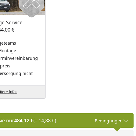
e-Service
44,00 €
geteams
Montage
Terminvereinbarung
preis
ersorgung nicht
tere Infos
Sie nur
484,12 €
(– 14,88 €)
Bedingungen