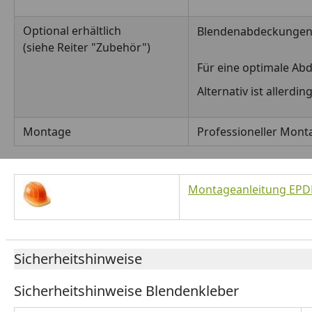
Optional erhältlich
Blendenabdeckungen 
(siehe Reiter "Zubehör")
Für eine optimale Ab
Alternativ ist allerd
Montage
Professioneller Monta
Montageanleitung EPD
Sicherheitshinweise
Sicherheitshinweise Blendenkleber