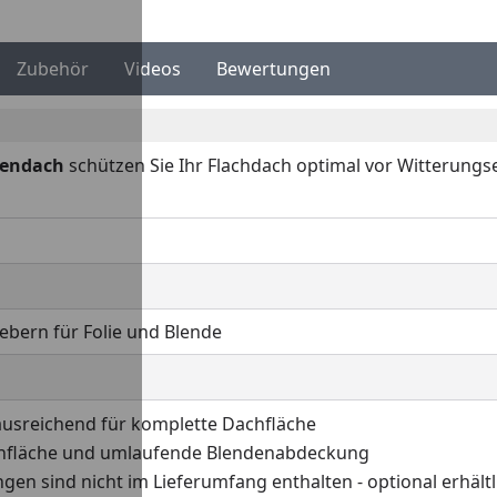
Zubehör
Videos
Bewertungen
iendach
schützen Sie Ihr Flachdach optimal vor Witterungsei
lebern für Folie und Blende
usreichend für komplette Dachfläche
achfläche und umlaufende Blendenabdeckung
en sind nicht im Lieferumfang enthalten - optional erhältl