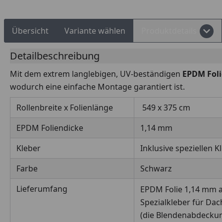
Übersicht
Variante wählen
Produktdetails
Detailbeschreibung
Mit dem extrem langlebigen, UV-beständigen
EPDM Fol
wodurch eine einfache Montage garantiert ist.
Rollenbreite x Folienlänge
549 x 375 cm
EPDM Foliendicke
1,14 mm
Kleber
Inklusive speziellen K
Farbe
Schwarz
Lieferumfang
EPDM Folie 1,14 mm a
Spezialkleber für D
(die Blendenabdeckung