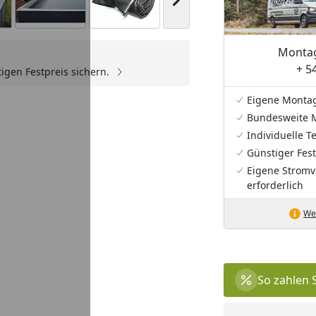
Nächstes Bild anzeigen
Montag
+ 5
igen Festpreis sichern.
Youtube-Video
Eigene Monta
Bundesweite 
Individuelle 
Günstiger Fest
Eigene Stromv
erforderlich
Wei
So zahlen 