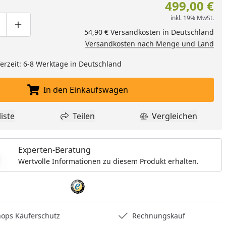
499,00 €
inkl. 19% MwSt.
ge um eins verringern
duktmenge manuell eingeben
Produktmenge um eins erhöhen
54,90 € Versandkosten in Deutschland
Versandkosten nach Menge und Land
eferzeit: 6-8 Werktage in Deutschland
In den Einkaufswagen
In den Einkaufswagen legen
iste
Teilen
Vergleichen
dukt zur Wunschliste hinzufügen
Teilen
Produkt Vergle
Experten-Beratung
Wertvolle Informationen zu diesem Produkt erhalten.
hops Käuferschutz
Rechnungskauf