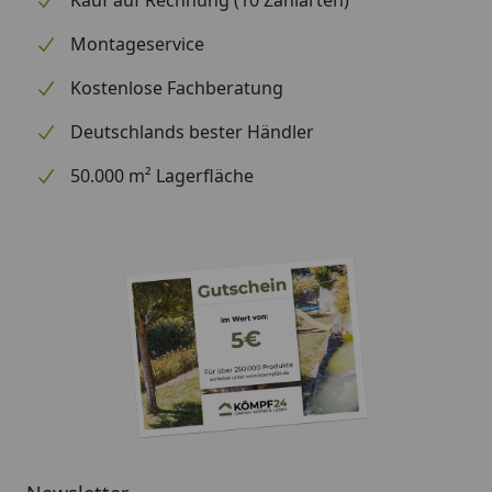
Kauf auf Rechnung (10 Zahlarten)
Montageservice
Optional
Blendenabdeckungen (aus
erhältlich
Aluminium + Spezialschrauben)
Kostenlose Fachberatung
(siehe Reiter
Deutschlands bester Händler
"Zubehör")
Für eine optimale Abdichtung
des Daches an den
50.000 m² Lagerfläche
Seitenkanten empfehlen wir die
Verwendung
von Aluminiumblenden
Alternativ ist allerdings auch eine
andere Form der Abdeckung (z.
B. Holzlatte) möglich
Montage
Professioneller Montageservice
zum Festpreis erhältlich
(nur bei gleichzeitiger Montage