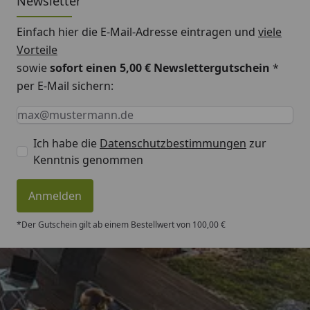
Newsletter
eines Gartenhauses möglich)
Einfach hier die E-Mail-Adresse eintragen und
viele
Vorteile
Montageanleitung EPDM Dachfolie
sowie
sofort einen 5,00 € Newslettergutschein
*
per E-Mail sichern:
Keine Eingabe erforderlich
Eingabe erforderlich
E-Mail *
Ich habe die
Datenschutzbestimmungen
zur
Kenntnis genommen
Anmelden
*Der Gutschein gilt ab einem Bestellwert von 100,00 €
Trusted Shops