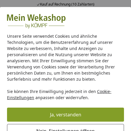
Kauf auf Rechnung (10 Zahlarten)
Alle Produkte
Mein Konto
Wunschl
Ein
Suchen
Unsere Seite verwendet Cookies und ähnliche
Technologien, um die Benutzererfahrung auf unserer
Gartenhaus Holz
Gartenhaus Zubehör
EPDM Dachfolie
Website zu verbessern, Inhalte und Anzeigen zu
Startseite
personalisieren und die Nutzung unserer Website zu
EPDM Folienset Nr. 180 - 549 x 725
analysieren. Mit Ihrer Einwilligung stimmen Sie der
cm
Verwendung von Cookies sowie der Verarbeitung Ihrer
persönlichen Daten zu, um Ihnen ein bestmögliches
Surferlebnis und mehr Funktionen zu bieten.
Sie können Ihre Einwilligung jederzeit in den
Cookie-
Einstellungen
anpassen oder widerrufen.
Ja, verstanden
Nein, Einstellungen öffnen