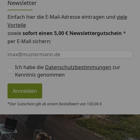
Newsletter
eines Gartenhauses möglich)
Einfach hier die E-Mail-Adresse eintragen und
viele
Vorteile
Montageanleitung EPDM Dachfolie
sowie
sofort einen 5,00 € Newslettergutschein
*
per E-Mail sichern:
Keine Eingabe erforderlich
Eingabe erforderlich
E-Mail *
Ich habe die
Datenschutzbestimmungen
zur
Kenntnis genommen
Anmelden
*Der Gutschein gilt ab einem Bestellwert von 100,00 €
Trusted Shops