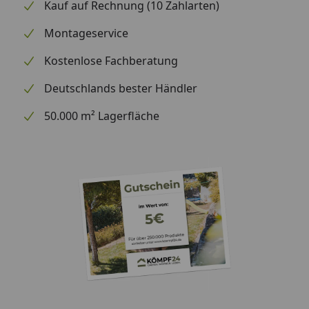
Kauf auf Rechnung (10 Zahlarten)
Montageservice
Optional
Blendenabdeckungen (aus
erhältlich
Aluminium + Spezialschrauben)
Kostenlose Fachberatung
(siehe Reiter
Deutschlands bester Händler
"Zubehör")
Für eine optimale Abdichtung
des Daches an den
50.000 m² Lagerfläche
Seitenkanten empfehlen wir die
Verwendung
von Aluminiumblenden
Alternativ ist allerdings auch eine
andere Form der Abdeckung (z.
B. Holzlatte) möglich
Montage
Professioneller Montageservice
zum Festpreis erhältlich
(nur bei gleichzeitiger Montage