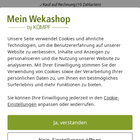
Kauf auf Rechnung (10 Zahlarten)
Alle Produkte
Mein Konto
Wunschl
Ein
Suchen
Unsere Seite verwendet Cookies und ähnliche
Technologien, um die Benutzererfahrung auf unserer
Gartenhaus Holz
Gartenhaus Zubehör
EPDM Dachfolie
Website zu verbessern, Inhalte und Anzeigen zu
Startseite
personalisieren und die Nutzung unserer Website zu
EPDM Folienset Nr. 182 - 549 x 775
analysieren. Mit Ihrer Einwilligung stimmen Sie der
cm
Verwendung von Cookies sowie der Verarbeitung Ihrer
persönlichen Daten zu, um Ihnen ein bestmögliches
Surferlebnis und mehr Funktionen zu bieten.
Sie können Ihre Einwilligung jederzeit in den
Cookie-
Einstellungen
anpassen oder widerrufen.
Ja, verstanden
Nein, Einstellungen öffnen