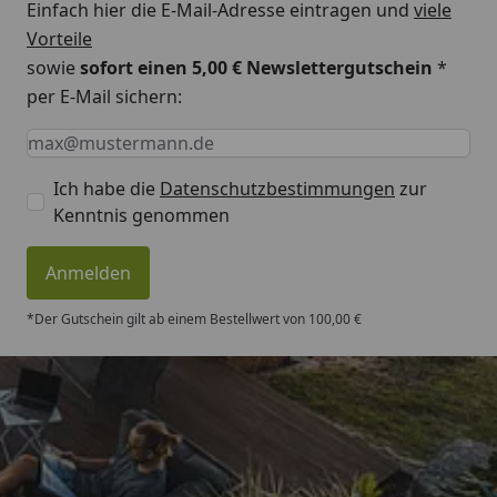
Einfach hier die E-Mail-Adresse eintragen und
viele
Vorteile
Montageanleitung EPDM Dachfolie
sowie
sofort einen 5,00 € Newslettergutschein
*
per E-Mail sichern:
Keine Eingabe erforderlich
Eingabe erforderlich
E-Mail *
Ich habe die
Datenschutzbestimmungen
zur
Kenntnis genommen
Anmelden
*Der Gutschein gilt ab einem Bestellwert von 100,00 €
Trusted Shops