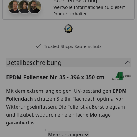
Experten-Beratung
Wertvolle Informationen zu diesem
Produkt erhalten.
Trusted Shops Käuferschutz
Detailbeschreibung
EPDM Folienset Nr. 35 - 396 x 350 cm
Mit dem extrem langlebigen, UV-beständigen
EPDM
Foliendach
schützen Sie Ihr Flachdach optimal vor
Witterungseinflüssen. Die Folie ist äußerst biegsam
und flexibel, wodurch eine einfache Montage
garantiert ist.
Mehr anzeigen
Rollenbreite
396 x 350 cm