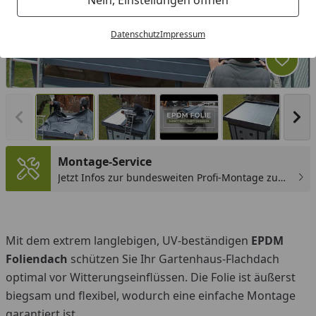
Datenschutz
Impressum
Produk
Vorheriges Bild anzeigen
Näc
Montage-Service
Jetzt Infos zur bundesweiten Profi-Montage zum
günstigen Festpreis sichern.
You
Mit dem extrem langlebigen, UV-beständigen
EPDM
Foliendach
schützen Sie Ihr Gartenhaus-Flachdach
optimal vor Witterungseinflüssen. Die Folie ist äußerst
biegsam und flexibel, wodurch eine einfache Montage
garantiert ist.