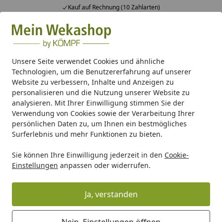
Kauf auf Rechnung (10 Zahlarten)
Alle Produkte
Mein Konto
Wunschl
Ein
Suchen
Unsere Seite verwendet Cookies und ähnliche
Technologien, um die Benutzererfahrung auf unserer
EPDM Folienset Nr. 35 - 396 x 350 cm
Website zu verbessern, Inhalte und Anzeigen zu
Startseite
personalisieren und die Nutzung unserer Website zu
EPDM Folienset Nr. 35 - 396 x 350 cm
analysieren. Mit Ihrer Einwilligung stimmen Sie der
Verwendung von Cookies sowie der Verarbeitung Ihrer
persönlichen Daten zu, um Ihnen ein bestmögliches
Surferlebnis und mehr Funktionen zu bieten.
Sie können Ihre Einwilligung jederzeit in den
Cookie-
Einstellungen
anpassen oder widerrufen.
Ja, verstanden
Nein, Einstellungen öffnen