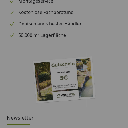
Montageservice
Optional
Blendenabdeckungen (aus
Kostenlose Fachberatung
erhältlich
Aluminium + Spezialschrauben)
(siehe Reiter
Deutschlands bester Händler
"Zubehör")
Für eine optimale Abdichtung
50.000 m² Lagerfläche
des Daches an den
Seitenkanten empfehlen wir die
Verwendung
von Aluminiumblenden.
Alternativ ist allerdings auch eine
andere Form der Abdeckung (z.
B. Holzlatte) möglich
Montage
Professioneller Montageservice
zum Festpreis erhältlich
(nur bei gleichzeitiger Montage
Newsletter
eines Gartenhauses möglich)