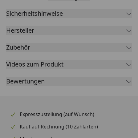
x Folienlänge
Sicherheitshinweise
EPDM
1,14 mm
Foliendicke
Hersteller
Kleber
Inklusive speziellen Klebern für
Folie und Blende
Zubehör
Farbe
Schwarz
Videos zum Produkt
Lieferumfang
EPDM Folie 1,14 mm ausreichend
für komplette Dachfläche
Bewertungen
Spezialkleber für Dachfläche und
umlaufende Blendenabdeckung
(die Blendenabdeckungen sind
nicht im Lieferumfang enthalten -
Expresszustellung (auf Wunsch)
optional erhältlich im Reiter
Kauf auf Rechnung (10 Zahlarten)
"Zubehör")