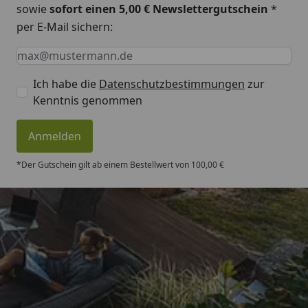
sowie
sofort einen 5,00 € Newslettergutschein
*
per E-Mail sichern:
Montageanleitung EPDM Dachfolie
Keine Eingabe erforderlich
Eingabe erforderlich
E-Mail *
Ich habe die
Datenschutzbestimmungen
zur
Kenntnis genommen
Anmelden
*Der Gutschein gilt ab einem Bestellwert von 100,00 €
Trusted Shops