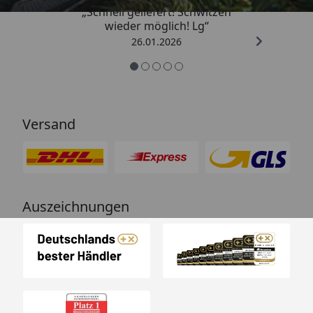
„Schnell geliefert! Schwitzen
wieder möglich! Lg“
26.01.2026
Versand
Auszeichnungen