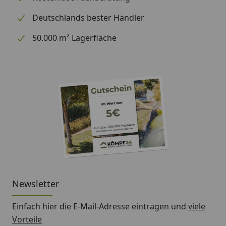
Optional
Blendenabdeckungen (aus
Deutschlands bester Händler
erhältlich
Aluminium + Spezialschrauben)
(siehe Reiter
50.000 m² Lagerfläche
"Zubehör")
Für eine optimale Abdichtung
des Daches an den
Seitenkanten empfehlen wir die
Verwendung
von Aluminiumblenden
Alternativ ist allerdings auch eine
andere Form der Abdeckung (z.
B. Holzlatte) möglich
Montage
Professioneller Montageservice
Newsletter
zum Festpreis erhältlich
(nur bei gleichzeitiger Montage
Einfach hier die E-Mail-Adresse eintragen und
viele
eines Gartenhauses möglich)
Vorteile