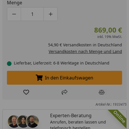
Menge
Produktmenge um eins verringern
Produktmenge manuell eingeben
Produktmenge um eins erhöhen
869,00 €
inkl. 19% MwSt.
54,90 € Versandkosten in Deutschland
Versandkosten nach Menge und Land
Lieferbar, Lieferzeit: 6-8 Werktage in Deutschland
In den Einkaufswagen
In den Einkaufswagen legen
Produkt zur Wunschliste hinzufügen
Teilen
Produkt Ver
Artikel-Nr.: 1933475
Online
Experten-Beratung
Anrufen, beraten lassen und
telefonisch bestellen.