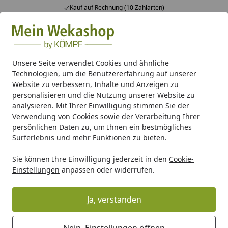
Kauf auf Rechnung (10 Zahlarten)
Alle Produkte
Mein Konto
Wunschl
Ein
Suchen
Unsere Seite verwendet Cookies und ähnliche
Technologien, um die Benutzererfahrung auf unserer
Gartenhaus Holz
Gartenhaus Zubehör
EPDM Dachfolie
Website zu verbessern, Inhalte und Anzeigen zu
Startseite
personalisieren und die Nutzung unserer Website zu
EPDM Folienset Nr. 57 - 396 x 900 cm
analysieren. Mit Ihrer Einwilligung stimmen Sie der
Verwendung von Cookies sowie der Verarbeitung Ihrer
persönlichen Daten zu, um Ihnen ein bestmögliches
Surferlebnis und mehr Funktionen zu bieten.
Sie können Ihre Einwilligung jederzeit in den
Cookie-
Einstellungen
anpassen oder widerrufen.
Ja, verstanden
Nein, Einstellungen öffnen