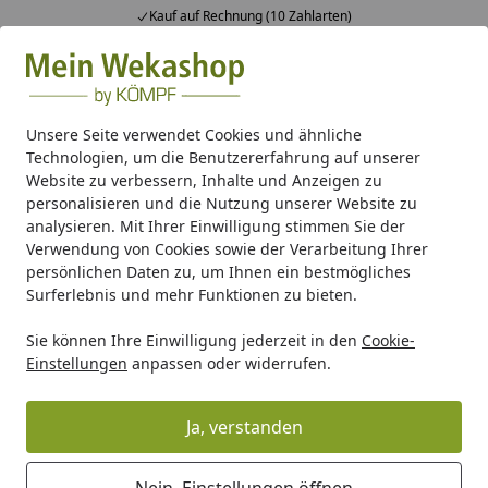
Kauf auf Rechnung (10 Zahlarten)
Alle Produkte
Mein Konto
Wunschl
Ein
Suchen
Unsere Seite verwendet Cookies und ähnliche
Technologien, um die Benutzererfahrung auf unserer
Gesucht: Produktmanager Fahrrad & Motorrad
Website zu verbessern, Inhalte und Anzeigen zu
Startseite
personalisieren und die Nutzung unserer Website zu
analysieren. Mit Ihrer Einwilligung stimmen Sie der
Verwendung von Cookies sowie der Verarbeitung Ihrer
persönlichen Daten zu, um Ihnen ein bestmögliches
Surferlebnis und mehr Funktionen zu bieten.
Sie können Ihre Einwilligung jederzeit in den
Cookie-
Einstellungen
anpassen oder widerrufen.
Produktmanager*in E-Commerce
Motorrad & Fahrrad (m/w/d)
Ja, verstanden
Ein Shop von Motorradfahrern für Motorradfahrer und
Motorradfahrerinnen, in dem alles zu finden ist.
Nein, Einstellungen öffnen