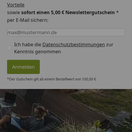
Vorteile
sowie
sofort einen 5,00 € Newslettergutschein
*
per E-Mail sichern:
Keine Eingabe erforderlich
Eingabe erforderlich
E-Mail *
Ich habe die
Datenschutzbestimmungen
zur
Kenntnis genommen
Anmelden
*Der Gutschein gilt ab einem Bestellwert von 100,00 €
Trusted Shops