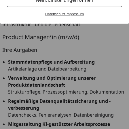
Als Teil der KÖMPF Gruppe mit über 28 Onlineshops und
Datenschutz
Impressum
mehr als 10 Jahren E-Commerce-Erfahrung haben wir die
Infrastruktur - und die Leidenschaft.
Product Manager*in (m/w/d)
Ihre Aufgaben
Stammdatenpflege und Aufbereitung
Artikelanlage und Dateibearbeitung
Verwaltung und Optimierung unserer
Produktdatenlandschaft
Strukturpflege, Prozessoptimierung, Dokumentation
Regelmäßige Datenqualitätssicherung und -
verbesserung
Datenchecks, Fehleranalysen, Datenbereinigung
Mitgestaltung KI-gestützter Arbeitsprozesse