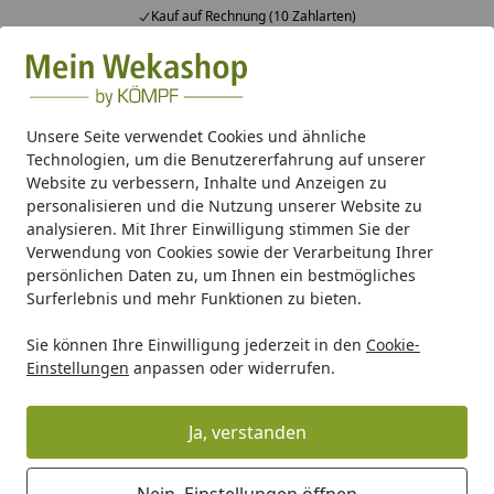
Kauf auf Rechnung (10 Zahlarten)
Alle Produkte
Mein Konto
Wunschl
Ein
Suchen
Unsere Seite verwendet Cookies und ähnliche
Technologien, um die Benutzererfahrung auf unserer
Gartenhaus Holz
Gartenhaus Zubehör
Dachrinnen
Ku
Website zu verbessern, Inhalte und Anzeigen zu
Startseite
personalisieren und die Nutzung unserer Website zu
Kunststoff Dachrinnenset 324Bx für
analysieren. Mit Ihrer Einwilligung stimmen Sie der
Gartenhäuser und Carports
Verwendung von Cookies sowie der Verarbeitung Ihrer
persönlichen Daten zu, um Ihnen ein bestmögliches
Surferlebnis und mehr Funktionen zu bieten.
Sie können Ihre Einwilligung jederzeit in den
Cookie-
Einstellungen
anpassen oder widerrufen.
Ja, verstanden
Nein, Einstellungen öffnen