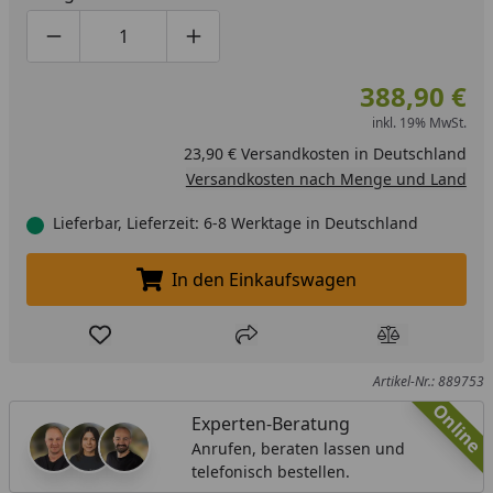
Produktmenge um eins verringern
Produktmenge manuell eingeben
Produktmenge um eins erhöhen
388,90 €
inkl. 19% MwSt.
23,90 € Versandkosten in Deutschland
Versandkosten nach Menge und Land
Lieferbar, Lieferzeit: 6-8 Werktage in Deutschland
In den Einkaufswagen
In den Einkaufswagen legen
Produkt zur Wunschliste hinzufügen
Teilen
Produkt Ver
Artikel-Nr.: 889753
Online
Experten-Beratung
Anrufen, beraten lassen und
telefonisch bestellen.