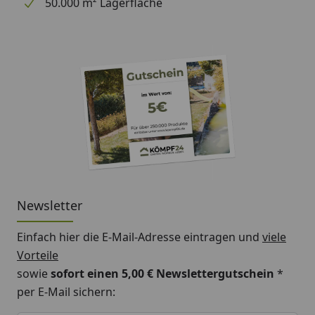
50.000 m² Lagerfläche
Hinweis: Für die Montage werden Traufbretter
benötigt.
Schrauben für die Befestigung der Rinnenhalter sind
nicht im Lieferumfang enthalten.
Montageanleitung Wulstrinne Typ 300
(Rinnenbreite 125 mm)
Newsletter
Einfach hier die E-Mail-Adresse eintragen und
viele
Vorteile
sowie
sofort einen 5,00 € Newslettergutschein
*
per E-Mail sichern:
Keine Eingabe erforderlich
Eingabe erforderlich
E-Mail *