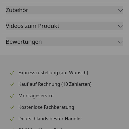
Material
Kunststoff
Zubehör
Farbe
Braun
Videos zum Produkt
Weiß
Anthrazit
Bewertungen
Lieferumfang
Rinnenrohre
2 Fallrohre
Kunststoffhalter
Montagematerial
Expresszustellung (auf Wunsch)
Ausführliche
Montageanleitung
Kauf auf Rechnung (10 Zahlarten)
Optional erhältlich
Regensammler mit
Montageservice
(siehe Reiter
Überlaufstopp jeweils für
"Zubehör")
Anschluss einer
Kostenlose Fachberatung
Regentonne
Deutschlands bester Händler
Wasserspeier