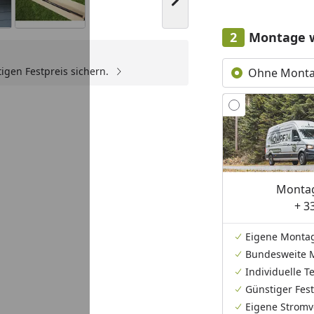
Nächstes Bild anzeigen
Montage 
igen Festpreis sichern.
Ohne Mont
Youtube-Video
Montag
+ 3
Eigene Monta
Bundesweite 
Individuelle 
Günstiger Fest
Eigene Stromv