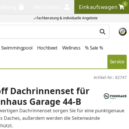
0
tellung
Mein Konto
Einkaufswagen
llung
Mein Konto
Einkaufswagen
Fachberatung & individuelle Angebote
Produkt su
Swimmingpool
Hochbeet
Wellness
% Sale %
Service
Artikel-Nr.:
82747
ff Dachrinnenset für
nnhaus Garage 44-B
ertigen Dachrinnenset sorgen Sie für eine punktgenaue
s Daches, außerdem werden die Seitenwände
hützt.