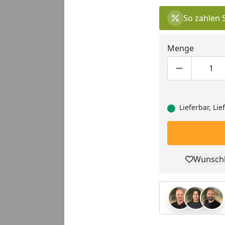
So zahlen 
Menge
Produktmen
Pro
Lieferbar, Li
Wunschl
Pro