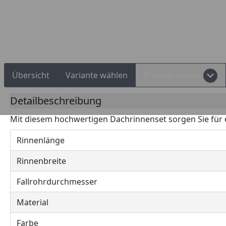
Rechnungskauf
Montageservice
Übersicht
Variante wählen
Produktdetails
Detailbeschreibung
Mit diesem hochwertigen Dachrinnenset sorgen Sie für
Rinnenlänge
Rinnenbreite
Fallrohrdurchmesser
Material
Farbe