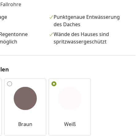
 Fallrohre
age
Punktgenaue Entwässerung
des Daches
 Regentonne
Wände des Hauses sind
möglich
spritzwassergeschützt
len
nzufügen
Braun
Weiß