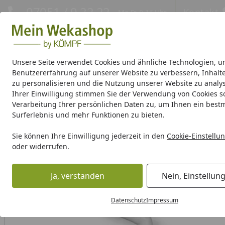
Hotline
07051 / 9 22 22
Kontakt
Mo-Fr. 8-16 Uhr
Kontakt
Eigene Montage-Teams
Unsere Seite verwendet Cookies und ähnliche Technologien, u
Benutzererfahrung auf unserer Website zu verbessern, Inhalt
Gartenhaus Holz
Gartenhaus Metall
Pavillon
Aufbewa
zu personalisieren und die Nutzung unserer Website zu analys
Ihrer Einwilligung stimmen Sie der Verwendung von Cookies s
Verarbeitung Ihrer persönlichen Daten zu, um Ihnen ein best
Weka Produktserien
Surferlebnis und mehr Funktionen zu bieten.
Kunststoff Dachrinnenset für Wolff Finnhaus Garage 44-B
Sie können Ihre Einwilligung jederzeit in den
Cookie-Einstellu
Startseite
oder widerrufen.
Ja, verstanden
Nein, Einstellun
Datenschutz
Impressum