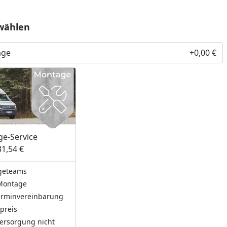
wählen
age
+0,00 €
e-Service
31,54 €
geteams
Montage
Terminvereinbarung
preis
ersorgung nicht