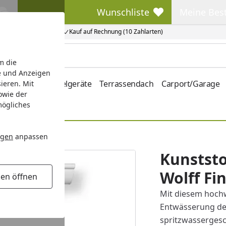
Wunschliste
Meine Bes
Wunschliste
Meine Beste
Kauf auf Rechnung (10 Zahlarten)
m die
e und Anzeigen
hrung
Kinderspielgeräte
Terrassendach
Carport/Garage
ieren. Mit
owie der
mögliches
ngen
anpassen
Kunststo
Wolff Fi
gen öffnen
Mit diesem hochw
Entwässerung de
spritzwassergesc