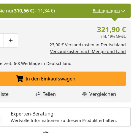
Sie nur
310,56 €
(– 11,34 €)
Bedingungen
321,90 €
inkl. 19% MwSt.
ge um eins verringern
duktmenge manuell eingeben
Produktmenge um eins erhöhen
23,90 € Versandkosten in Deutschland
Versandkosten nach Menge und Land
eferzeit: 6-8 Werktage in Deutschland
In den Einkaufswagen
In den Einkaufswagen legen
iste
Teilen
Vergleichen
dukt zur Wunschliste hinzufügen
Teilen
Produkt Vergle
Experten-Beratung
Wertvolle Informationen zu diesem Produkt erhalten.