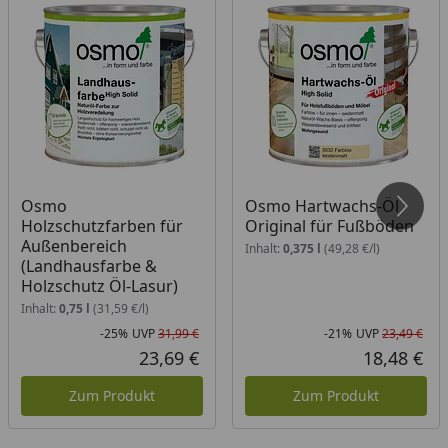
Osmo
Osmo Hartwachs-Öl
Holzschutzfarben für
Original für Fußböden
Außenbereich
Inhalt:
0,375 l
(49,28 €/l)
(Landhausfarbe &
Holzschutz Öl-Lasur)
Inhalt:
0,75 l
(31,59 €/l)
-25%
UVP
31,99 €
-21%
UVP
23,49 €
Rabatt in Prozent
Ursprünglicher Preis
Rab
Urs
23,69 €
18,48 €
Aktueller Preis
Akt
Zum Produkt
Zum Produkt