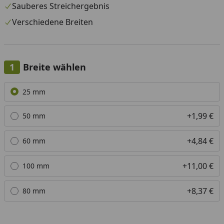
Sauberes Streichergebnis
Verschiedene Breiten
Breite wählen
Alle anzeigen (5)
25 mm
+1,99 €
50 mm
+4,84 €
60 mm
+11,00 €
100 mm
+8,37 €
80 mm