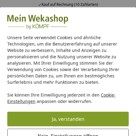
Kauf auf Rechnung (10 Zahlarten)
Alle Produkte
Mein Konto
Wunschl
Ein
Suchen
Unsere Seite verwendet Cookies und ähnliche
Technologien, um die Benutzererfahrung auf unserer
OSMO Flächenstreicher in verschiedenen Breiten
Website zu verbessern, Inhalte und Anzeigen zu
Startseite
personalisieren und die Nutzung unserer Website zu
OSMO Flächenstreicher in
analysieren. Mit Ihrer Einwilligung stimmen Sie der
verschiedenen Breiten
Verwendung von Cookies sowie der Verarbeitung Ihrer
persönlichen Daten zu, um Ihnen ein bestmögliches
5
Surferlebnis und mehr Funktionen zu bieten.
(1 Bewertung)
Sie können Ihre Einwilligung jederzeit in den
Cookie-
Einstellungen
anpassen oder widerrufen.
Ja, verstanden
Nein, Einstellungen öffnen