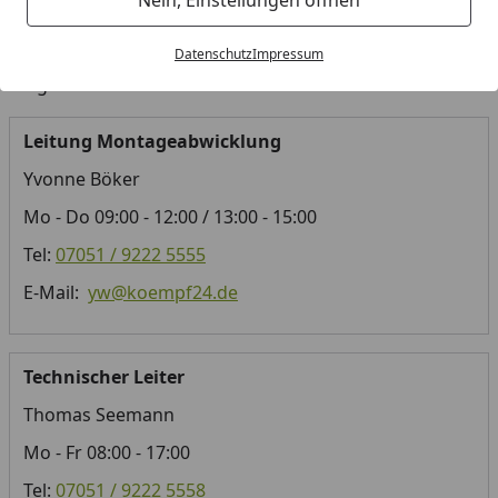
Sollten Sie uns einmal nicht erreichen, können Sie
hier
um einen Rückruf bitten
, wir melden uns so schnell wie
Datenschutz
Impressum
möglich bei Ihnen.
Leitung Montageabwicklung
Yvonne Böker
Mo - Do 09:00 - 12:00 / 13:00 - 15:00
Tel:
07051 / 9222 5555
E-Mail:
yw@koempf24.de
Technischer Leiter
Thomas Seemann
Mo - Fr 08:00 - 17:00
Tel:
07051 / 9222 5558