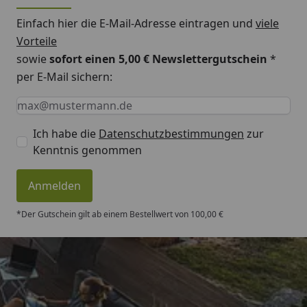
Einfach hier die E-Mail-Adresse eintragen und
viele
Vorteile
sowie
sofort einen 5,00 € Newslettergutschein
*
per E-Mail sichern:
Keine Eingabe erforderlich
Eingabe erforderlich
E-Mail *
Ich habe die
Datenschutzbestimmungen
zur
Kenntnis genommen
Anmelden
*Der Gutschein gilt ab einem Bestellwert von 100,00 €
Trusted Shops