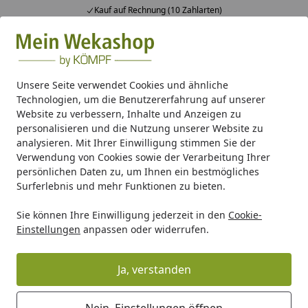
Kauf auf Rechnung (10 Zahlarten)
Alle Produkte
Mein Konto
Wunschl
Ein
Suchen
Unsere Seite verwendet Cookies und ähnliche
Technologien, um die Benutzererfahrung auf unserer
Montageabteilung
Website zu verbessern, Inhalte und Anzeigen zu
Startseite
personalisieren und die Nutzung unserer Website zu
Kontakt zu unserer
analysieren. Mit Ihrer Einwilligung stimmen Sie der
Verwendung von Cookies sowie der Verarbeitung Ihrer
Montageabteilung
persönlichen Daten zu, um Ihnen ein bestmögliches
Surferlebnis und mehr Funktionen zu bieten.
Haben Sie Fragen zu ihrer bevorstehenden Montage
oder zu unserem Montageservice allgemein?
Sie können Ihre Einwilligung jederzeit in den
Cookie-
Einstellungen
anpassen oder widerrufen.
Die häufig vorkommenden Fragen beantworten wir in
unserem
FAQ
- wenn es um Ihren individuellen
Ja, verstanden
Montagetermin und spezifische organisatorische
Absprachen geht, stehen Ihnen die MitarbeiterInnen
unseres Montagebüros telefonisch zur Verfügung.
Nein, Einstellungen öffnen