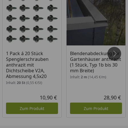
1 Pack á 20 Stück
Blendenabdeckung für
Spenglerschrauben
Gartenhäuser anthrazit
anthrazit mit
(1 Stück, Typ 1b bis 30
Dichtscheibe V2A,
mm Breite)
Abmessung 4,5x20
Inhalt:
2 m
(14,45 €/m)
Inhalt:
20 St
(0,55 €/St)
10,90 €
28,90 €
Aktueller Preis
Akt
Zum Produkt
Zum Produkt