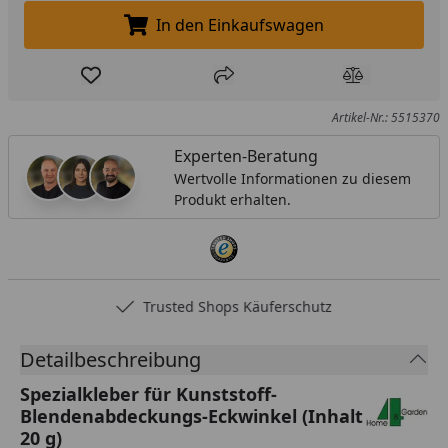
In den Einkaufswagen
In den Einkaufswagen legen
Produkt zur Wunschliste hinzufügen
Teilen
Produkt Ver
Artikel-Nr.: 5515370
Experten-Beratung
Wertvolle Informationen zu diesem
Produkt erhalten.
Trusted Shops Käuferschutz
Detailbeschreibung
Spezialkleber für Kunststoff-
Blendenabdeckungs-Eckwinkel (Inhalt
20 g)