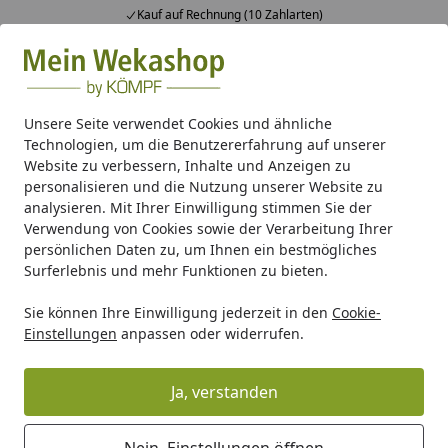
Kauf auf Rechnung (10 Zahlarten)
Alle Produkte
Mein Konto
Wunschl
Ein
Suchen
Unsere Seite verwendet Cookies und ähnliche
Technologien, um die Benutzererfahrung auf unserer
Spezialkleber für Kunststoff-Blendenabdeckungs-Eckwinkel (
Website zu verbessern, Inhalte und Anzeigen zu
Startseite
personalisieren und die Nutzung unserer Website zu
Spezialkleber für Kunststoff-
analysieren. Mit Ihrer Einwilligung stimmen Sie der
Blendenabdeckungs-Eckwinkel
Verwendung von Cookies sowie der Verarbeitung Ihrer
persönlichen Daten zu, um Ihnen ein bestmögliches
(Inhalt 20 g)
Surferlebnis und mehr Funktionen zu bieten.
Sie können Ihre Einwilligung jederzeit in den
Cookie-
Einstellungen
anpassen oder widerrufen.
Ja, verstanden
Nein, Einstellungen öffnen