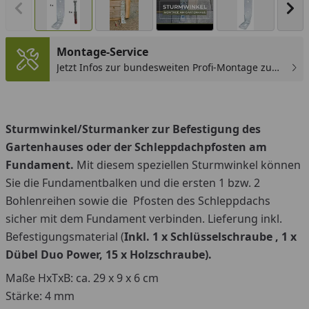
Vorheriges Bild anzeigen
Näc
Montage-Service
Jetzt Infos zur bundesweiten Profi-Montage zum
günstigen Festpreis sichern.
You
Sturmwinkel/Sturmanker zur Befestigung des
Gartenhauses oder der Schleppdachpfosten am
Fundament.
Mit diesem speziellen Sturmwinkel können
Sie die Fundamentbalken und die ersten 1 bzw. 2
Bohlenreihen sowie die Pfosten des Schleppdachs
sicher mit dem Fundament verbinden.
Lieferung inkl.
Befestigungsmaterial (
Inkl. 1 x Schlüsselschraube ,
1 x
Dübel Duo Power,
15 x Holzschraube).
Maße HxTxB: ca. 29 x 9 x 6 cm
Stärke: 4 mm