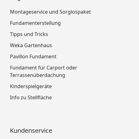
Bitte beachten Sie:
Montageservice und Sorglospaket
-Die Abbildungen zeigen ggf. Zubehör, welches nicht
Fundamenterstellung
im Lieferumfang enthalten ist.
Tipps und Tricks
-Bei den Bilder handelt es sich ggf.
um Beispieldarstellungen, die im Lieferumfang
Weka Gartenhaus
enthaltenen Artikel können in Ihrer Beschaffenheit
Pavillon Fundament
abweichen. Fragen Sie im Zweifelsfall einfach unsere
Kundenberater!
Fundament für Carport oder
Terrassenüberdachung
Kinderspielgeräte
Info zu Stellfläche
Kundenservice