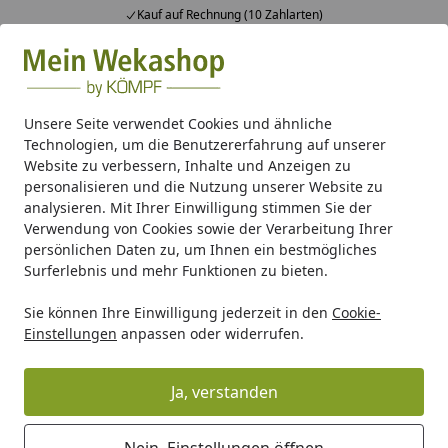
Kauf auf Rechnung (10 Zahlarten)
Alle Produkte
Mein Konto
Wunschl
Ein
Suchen
Unsere Seite verwendet Cookies und ähnliche
Technologien, um die Benutzererfahrung auf unserer
Gartenhaus Holz
Gartenhaus nach Dachformen
Gartenh
Website zu verbessern, Inhalte und Anzeigen zu
Startseite
personalisieren und die Nutzung unserer Website zu
Weka 45 mm Gartenhaus 139 A mit
analysieren. Mit Ihrer Einwilligung stimmen Sie der
Vordach (60 cm)
Verwendung von Cookies sowie der Verarbeitung Ihrer
persönlichen Daten zu, um Ihnen ein bestmögliches
Surferlebnis und mehr Funktionen zu bieten.
Sie können Ihre Einwilligung jederzeit in den
Cookie-
Einstellungen
anpassen oder widerrufen.
Ja, verstanden
Nein, Einstellungen öffnen