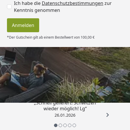
Unterkonstruktion
Kesselddruckimprägnierte
Ich habe die
Datenschutzbestimmungen
zur
Bodenbalken 7 x 5 cm
Kenntnis genommen
Tür
Hochwertige Rahmen-
Anmelden
Einzeltür mit
Zylinderschloss inkl. 3
*Der Gutschein gilt ab einem Bestellwert von 100,00 €
Schlüsseln und
Echtglas-Lichtausschnitt
81 x 173 cm
Durchgangsmaß
Trusted Shops
Fenster
Hochwertiges
Doppelfenster mit
kompaktem Rahmen
Dreh- /Kippbeschläge
Lieferung inkl.
„Schnell geliefert! Schwitzen
Kreuzsprossen
wieder möglich! Lg“
26.01.2026
Material
Ausgesuchte nordische
Fichte