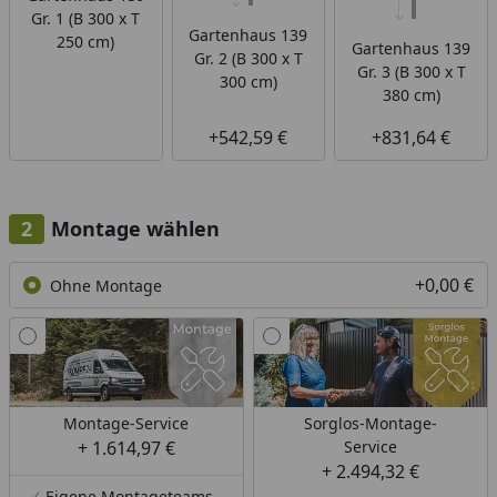
Gr. 1 (B 300 x T
Gartenhaus 139
250 cm)
Gartenhaus 139
Gr. 2 (B 300 x T
Gr. 3 (B 300 x T
300 cm)
380 cm)
+542,59 €
+831,64 €
Montage wählen
+0,00 €
Ohne Montage
Montage-Service
Sorglos-Montage-
+ 1.614,97 €
Service
+ 2.494,32 €
Eigene Montageteams