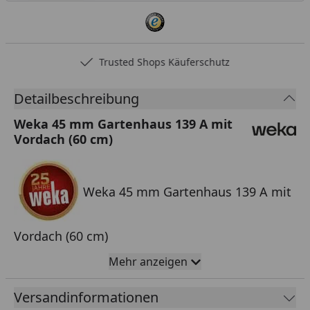
Trusted Shops Käuferschutz
Detailbeschreibung
Weka 45 mm Gartenhaus 139 A mit
Vordach (60 cm)
Weka 45 mm Gartenhaus 139 A mit
Vordach (60 cm)
Mehr anzeigen
Aktion: Bei Bestellung dieses Gartenhauses
Versandinformationen
erhalten Sie 50% Rabatt auf die
Dachschindeln
.