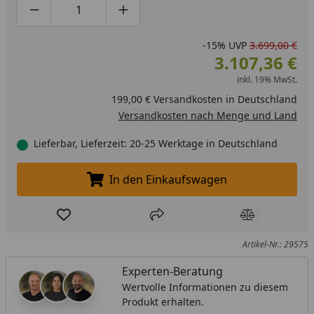
Produktmenge um eins verringern
Produktmenge manuell eingeben
Produktmenge um eins erhöhen
-15%
UVP
3.699,00 €
3.107,36 €
inkl. 19% MwSt.
199,00 € Versandkosten in Deutschland
Versandkosten nach Menge und Land
Lieferbar, Lieferzeit: 20-25 Werktage in Deutschland
In den Einkaufswagen
In den Einkaufswagen legen
Produkt zur Wunschliste hinzufügen
Teilen
Produkt Ver
Artikel-Nr.: 29575
Experten-Beratung
Wertvolle Informationen zu diesem
Produkt erhalten.