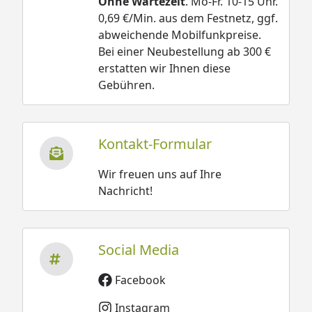
Fensterladen
Ohne Wartezeit
. Mo-Fr. 10-15 Uhr.
0,69 €/Min. aus dem Festnetz, ggf.
Blumenkasten
abweichende Mobilfunkpreise.
Terrassendielen Komplett-Bausatz
Bei einer Neubestellung ab 300 €
erstatten wir Ihnen diese
Gebühren.
Weka 45 mm Gartenhaus 139 A Gr. 1
Montageanleitung
Weka 45 mm Gartenhaus 139 A Gr. 2
Kontakt-Formular
Montageanleitung
Weka 45 mm Gartenhaus 139 A Gr. 3
Wir freuen uns auf Ihre
Montageanleitung
Nachricht!
Weka 45 mm Gartenhaus 139 A Gr. 1
Technische Daten
Social Media
Weka 45 mm Gartenhaus 139 A Gr.
Facebook
2 Technische Daten
Weka 45 mm Gartenhaus 139 A Gr. 3
Instagram