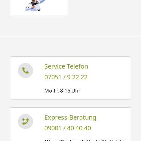
Sorglos-Paket mit
Montage und besonderen
Service-Leistungen zum
Festpreis
Weitere Informationen
Optionale Erweiterungen (siehe Reiter "Zubehör"):
Service Telefon
Dachschindeln
Kunststoff- Dachrinnenset (zur
07051 / 9 22 22
Regenwassersammlung)
Mo-Fr. 8-16 Uhr
Schleppdach und Anbauschrank (zusätzlicher Platz
für Ihre Gartengeräte)
Anbauschuppen
Express-Beratung
Zusatz- Türen
09001 / 40 40 40
Zusatz- Fenster