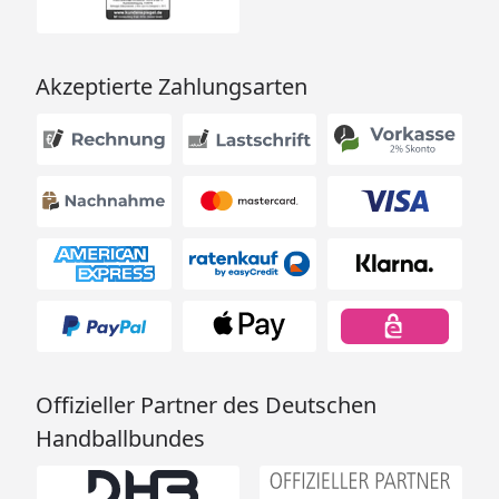
Weitere Informationen
Optionale Erweiterungen (siehe Reiter "Zubehör"):
Akzeptierte Zahlungsarten
Dachbahnen
Alu-Blenden
Wellnessliege
Zubehör-Set aus Edelstahl
Sauna-Leuchten-Set
Sternenhimmel
Saunadüfte und Aufgusskonzentrate
Thermo- und Hygrometer, Sanduhren,
Schöpfkellen, Aufgusskübel, usw.
Offizieller Partner des Deutschen
Weka Saunahaus Kuopio
Handballbundes
Montageanleitung