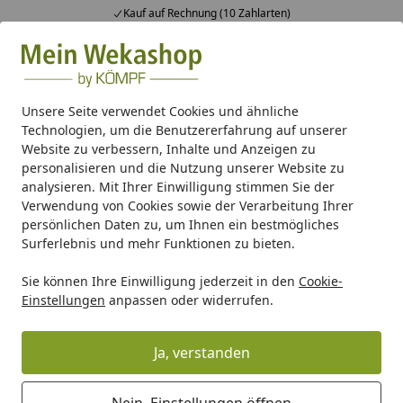
Kauf auf Rechnung (10 Zahlarten)
Alle Produkte
Mein Konto
Wunschl
Ein
Suchen
Unsere Seite verwendet Cookies und ähnliche
Technologien, um die Benutzererfahrung auf unserer
Wellness
Gartensauna
Weka Blockbohlen Saunahaus Ku
Website zu verbessern, Inhalte und Anzeigen zu
Startseite
personalisieren und die Nutzung unserer Website zu
Weka Blockbohlen Saunahaus
analysieren. Mit Ihrer Einwilligung stimmen Sie der
Kuopio - 45 mm Blockbohlen
Verwendung von Cookies sowie der Verarbeitung Ihrer
persönlichen Daten zu, um Ihnen ein bestmögliches
Surferlebnis und mehr Funktionen zu bieten.
Sie können Ihre Einwilligung jederzeit in den
Cookie-
Einstellungen
anpassen oder widerrufen.
Ja, verstanden
Nein, Einstellungen öffnen