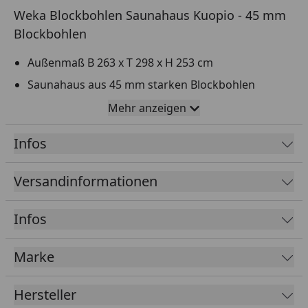
Weka Blockbohlen Saunahaus Kuopio - 45 mm
Blockbohlen
Außenmaß B 263 x T 298 x H 253 cm
Saunahaus aus 45 mm starken Blockbohlen
Ausführung: Naturbelassen oder Anthrazit/Weiß
Mehr anzeigen
19 mm starkes Massivholzdach
Infos
19 mm starker Massivholzboden
Speziell isolierte, hochwertige Rahmentür mit
Versandinformationen
innenliegendem Sicherheits-Rollverschluss,
hochwertigem Türgriff (außen Edelstahl, innen
Infos
Holz) und Lichtausschnitten aus 14 mm starkem
Isolierglas sowie Dampfsperre
Marke
Extra hohe Tür: Durchgangsmaß: 71,5 x 181,5 cm,
Innenhöhe: 203 cm
Hersteller
Zusätzliche, speziell isolierte Zwischendecke