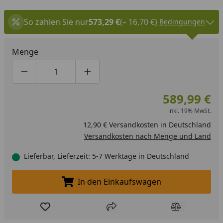
So zahlen Sie nur
573,29 €
(– 16,70 €)
Bedingungen
Menge
Produktmenge um eins verringern
Produktmenge manuell eingeben
Produktmenge um eins erhöhen
589,99 €
inkl. 19% MwSt.
12,90 € Versandkosten in Deutschland
Versandkosten nach Menge und Land
Lieferbar, Lieferzeit: 5-7 Werktage in Deutschland
In den Einkaufswagen
In den Einkaufswagen legen
Produkt zur Wunschliste hinzufügen
Teilen
Produkt Ver