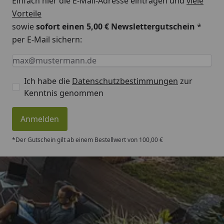
Einfach hier die E-Mail-Adresse eintragen und
viele
Zum Einsatz ausschließlich im privaten und
Vorteile
häuslichen Bereich geeignet
sowie
sofort einen 5,00 € Newslettergutschein
*
per E-Mail sichern:
Weka digitale Systemsteuerung BioS -
Keine Eingabe erforderlich
Eingabe erforderlich
E-Mail *
Montageanleitung 1
Weka digitale Systemsteuerung BioS -
Ich habe die
Datenschutzbestimmungen
zur
Montageanleitung 2
Kenntnis genommen
Weka digitale Systemsteuerung BioS -
Montageanleitung 3
Anmelden
*Der Gutschein gilt ab einem Bestellwert von 100,00 €
Trusted Shops