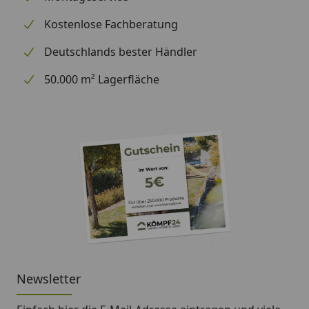
Steuermodule
Kostenlose Fachberatung
Individuelle Montagemöglichkeit der Module
(Dach- und seitliche Montage)
Deutschlands bester Händler
Hauptschalter und getrennter Lichtstromkreis
50.000 m² Lagerfläche
Sauna-Modul
Integrierter Hauptschalter
Funktionalität mit zusätzl. Modulen erweiterbar
Finnisches Saunieren bis 110°C einstellbar, max. 6
Stunden (Sicherheitsabschaltung)
Verdampfer-Modul
Kommunikation mit dem Saunamodul für
Dampfsauna
Saunieren mit Dampf bis max. 60°C
10 individuelle Dampfstufen einstellbar
Newsletter
Sicherheits-Temperaturbegrenzung