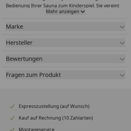
Bedienung Ihrer Sauna zum Kinderspiel. Sie vereint
Mehr anzeigen
viele Funktionen – ob Saunagänge, Dampfbäder,
Lichteffekte oder Wärmeanwendungen – alles ist
Marke
möglich.
Vorteile auf einen Blick
Hersteller
Einfache selbsterklärende Bedienung
Bewertungen
Menüführung aus 4 Sprachen auswählbar
Übersichtliches und beleuchtetes Bediendisplay
Fragen zum Produkt
10 individuelle Programme speicherbar
Elektronische Temperaturkontrolle
Individuelle Zeitvorwahl (24 h)
Expresszustellung (auf Wunsch)
Sicherheitsabschaltung
Selbstständige Fehlerdiagnose und -anzeige
Kauf auf Rechnung (10 Zahlarten)
Automatische Identifikation angeschlossener
Montageservice