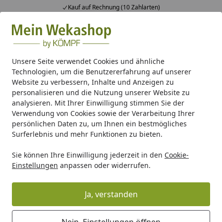
Kauf auf Rechnung (10 Zahlarten)
Alle Produkte
Mein Konto
Wunschl
Ein
Suchen
Unsere Seite verwendet Cookies und ähnliche
Technologien, um die Benutzererfahrung auf unserer
Weka digitale Systemsteuerung für Saunaofen BioAktiv
Website zu verbessern, Inhalte und Anzeigen zu
Startseite
personalisieren und die Nutzung unserer Website zu
Weka digitale Systemsteuerung für
analysieren. Mit Ihrer Einwilligung stimmen Sie der
Saunaofen BioAktiv
Verwendung von Cookies sowie der Verarbeitung Ihrer
persönlichen Daten zu, um Ihnen ein bestmögliches
Surferlebnis und mehr Funktionen zu bieten.
Sie können Ihre Einwilligung jederzeit in den
Cookie-
Einstellungen
anpassen oder widerrufen.
Ja, verstanden
Nein, Einstellungen öffnen