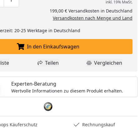
inkl. 19% MwSt.
ge um eins verringern
duktmenge manuell eingeben
Produktmenge um eins erhöhen
199,00 € Versandkosten in Deutschland
Versandkosten nach Menge und Land
eferzeit: 20-25 Werktage in Deutschland
In den Einkaufswagen
In den Einkaufswagen legen
iste
Teilen
Vergleichen
dukt zur Wunschliste hinzufügen
Teilen
Produkt Vergle
Experten-Beratung
Wertvolle Informationen zu diesem Produkt erhalten.
hops Käuferschutz
Rechnungskauf