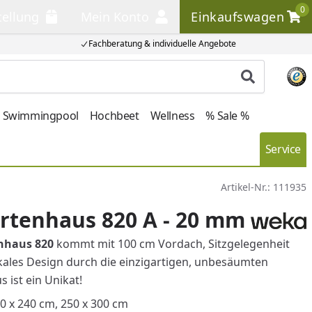
0
tellung
Mein Konto
Einkaufswagen
llung
Mein Konto
Einkaufswagen
Fachberatung & individuelle Angebote
Produkt su
Swimmingpool
Hochbeet
Wellness
% Sale %
Service
Artikel-Nr.:
111935
rtenhaus 820 A - 20 mm
nhaus 820
kommt mit 100 cm Vordach, Sitzgelegenheit
kales Design durch die einzigartigen, unbesäumten
s ist ein Unikat!
0 x 240 cm, 250 x 300 cm