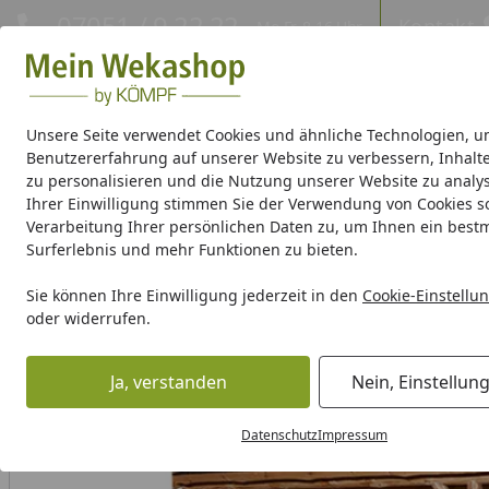
Hotline
07051 / 9 22 22
Kontakt
Mo-Fr. 8-16 Uhr
Kontakt
Eigene Montage-Teams
Unsere Seite verwendet Cookies und ähnliche Technologien, u
Benutzererfahrung auf unserer Website zu verbessern, Inhalt
Gartenhaus Holz
Gartenhaus Metall
Pavillon
Aufbewa
zu personalisieren und die Nutzung unserer Website zu analys
Ihrer Einwilligung stimmen Sie der Verwendung von Cookies s
Verarbeitung Ihrer persönlichen Daten zu, um Ihnen ein best
Weka Produktserien
Surferlebnis und mehr Funktionen zu bieten.
Gartenhaus Holz
Gartenhaus nach Dachformen
Gartenh
Sie können Ihre Einwilligung jederzeit in den
Cookie-Einstellu
Startseite
oder widerrufen.
Ja, verstanden
Nein, Einstellun
Datenschutz
Impressum