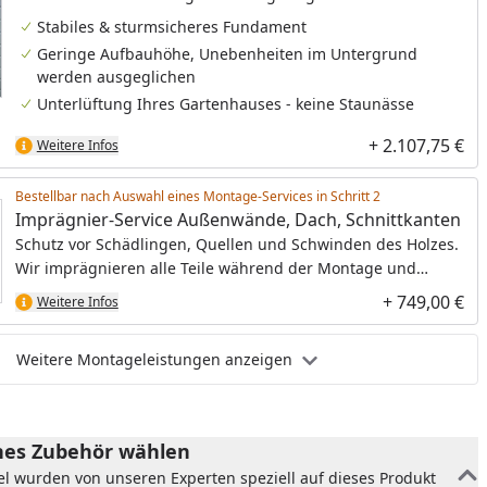
haben damit eine bequeme, niedrige Stufe und gleichzeitig
Stabiles & sturmsicheres Fundament
ein besonders langlebiges Fundament. Sie benötigen bei
Geringe Aufbauhöhe, Unebenheiten im Untergrund
dem Schraubfundament keine Gummi-Pads und
werden ausgeglichen
Sturmwinkel.
Unterlüftung Ihres Gartenhauses - keine Staunässe
+ 2.107,75 €
Weitere Infos
Bestellbar nach Auswahl eines Montage-Services in Schritt
Imprägnier-Service Außenwände, Dach, Schnittkanten
Schutz vor Schädlingen, Quellen und Schwinden des Holzes.
Wir imprägnieren alle Teile während der Montage und
schaffen so die optimale Grundlage für den Endanstrich.
+ 749,00 €
Weitere Infos
Weitere Montageleistungen anzeigen
es Zubehör wählen
el wurden von unseren Experten speziell auf dieses Produkt