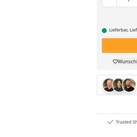
Produktmen
Pro
Lieferbar, Li
Wunschl
Pro
Deutschlands bester Händler
Trusted S