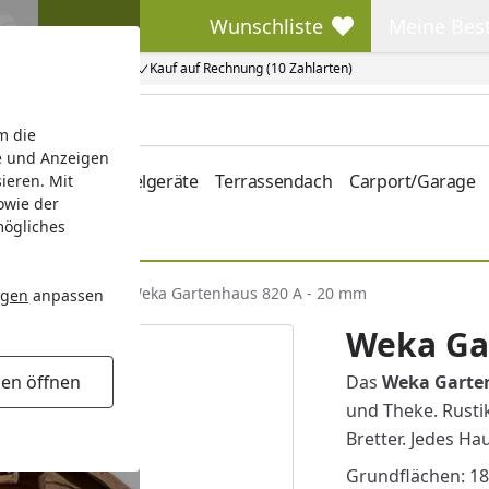
Wunschliste
Meine Bes
Wunschliste
Meine Beste
Kauf auf Rechnung (10 Zahlarten)
m die
e und Anzeigen
hrung
Kinderspielgeräte
Terrassendach
Carport/Garage
ieren. Mit
owie der
mögliches
aus Satteldach
Weka Gartenhaus 820 A - 20 mm
ngen
anpassen
Weka Ga
gen öffnen
Das
Weka Garte
und Theke. Rusti
Bretter. Jedes Hau
Grundflächen: 18