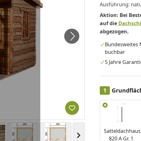
Ausführung: nat
Aktion: Bei Bes
auf die
Dachsch
abgezogen.
Bundesweites
buchbar
5 Jahre Garanti
Grundfläc
Alle anzeigen (2)
Produkt zur Wunschliste hi
Satteldachhaus
Nächstes Bild anzeigen
820 A Gr. 1