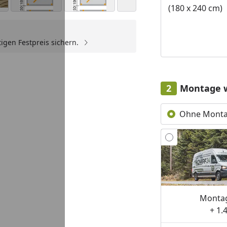
(180 x 240 cm)
igen Festpreis sichern.
Yo
Montage 
Ohne Mont
Montag
+ 1.