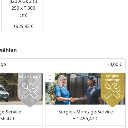
820 A Gr. 2 (B
250 x T 300
cm)
+929,95 €
utube-Video
Youtube-Video
wählen
age
+0,00 €
e-Service
Sorglos-Montage-Service
456,47 €
+ 1.456,47 €