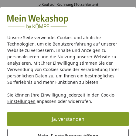
Kauf auf Rechnung (10 Zahlarten)
Alle Produkte
Mein Konto
Wunschl
Ein
Suchen
Unsere Seite verwendet Cookies und ähnliche
Technologien, um die Benutzererfahrung auf unserer
Carport/Garage
Zubehör für Carports
Weka H-Anker-Set 
Website zu verbessern, Inhalte und Anzeigen zu
Startseite
personalisieren und die Nutzung unserer Website zu
Weka H-Anker-Set für Carport
analysieren. Mit Ihrer Einwilligung stimmen Sie der
606/606 A Gr. 2
Verwendung von Cookies sowie der Verarbeitung Ihrer
persönlichen Daten zu, um Ihnen ein bestmögliches
Surferlebnis und mehr Funktionen zu bieten.
Sie können Ihre Einwilligung jederzeit in den
Cookie-
Einstellungen
anpassen oder widerrufen.
Ja, verstanden
Nein, Einstellungen öffnen