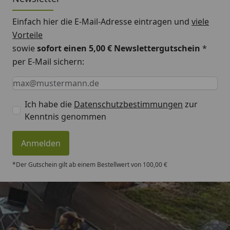
Einfach hier die E-Mail-Adresse eintragen und
viele
Vorteile
sowie
sofort einen 5,00 € Newslettergutschein
*
per E-Mail sichern:
Keine Eingabe erforderlich
Eingabe erforderlich
E-Mail *
Ich habe die
Datenschutzbestimmungen
zur
Kenntnis genommen
Anmelden
*Der Gutschein gilt ab einem Bestellwert von 100,00 €
Trusted Shops