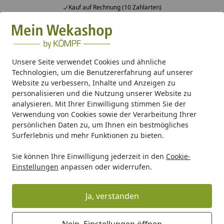
Kauf auf Rechnung (10 Zahlarten)
Alle Produkte
Mein Konto
Wunschl
Ein
Suchen
Unsere Seite verwendet Cookies und ähnliche
Technologien, um die Benutzererfahrung auf unserer
Wellness
Sauna Massivholzbauweise
Weka Massivholz-E
Website zu verbessern, Inhalte und Anzeigen zu
Startseite
personalisieren und die Nutzung unserer Website zu
Weka Massivholz-Elementsauna
analysieren. Mit Ihrer Einwilligung stimmen Sie der
Laukkala 1 mit Glastüre - 38 mm
Verwendung von Cookies sowie der Verarbeitung Ihrer
persönlichen Daten zu, um Ihnen ein bestmögliches
mit Eckeinstieg
Surferlebnis und mehr Funktionen zu bieten.
5
(1 Bewertung)
Sie können Ihre Einwilligung jederzeit in den
Cookie-
Einstellungen
anpassen oder widerrufen.
Ja, verstanden
Nein, Einstellungen öffnen