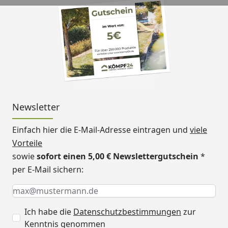
Ofen
Sie haben die Wahl aus
folgenden Ofensets (alle
Sets enthalten Saunasteine
sowie eine Steuerung):
Klassischer Saunaofen 3,6
kW mit Steuergerät
(Ofenset 1)
Newsletter
Klassischer Saunaofen 4,5
kW mit Steuergerät
Einfach hier die E-Mail-Adresse eintragen und
viele
(Ofenset 2)
Vorteile
sowie
sofort einen 5,00 € Newslettergutschein
*
BioAktiv Saunaofen rund 3,6
per E-Mail sichern:
kW mit Dampfbadfunktion
Keine Eingabe erforderlich
Eingabe erforderlich
E-Mail *
inkl. Steuergerät (Ofenset 5)
BioAktiv Saunaofen 4,5 kW
Ich habe die
Datenschutzbestimmungen
zur
mit Dampfbadfunktion inkl.
Kenntnis genommen