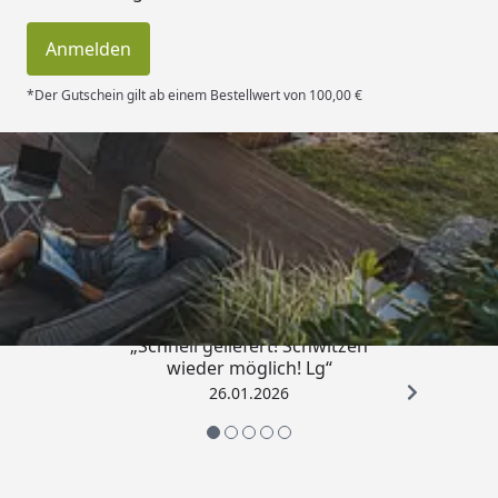
Steuergerät (Ofenset 6)
Kompakt-Saunaofen rund
Anmelden
3,6 kW mit integrierter
*Der Gutschein gilt ab einem Bestellwert von 100,00 €
Steuerung (Ofenset 9)
Silikonkabelbedarf
Für den Anschluss des
Saunaofens an den
Trusted Shops
Starkstrom-Hausanschluss
wird ein 5 x 2,5 mm²
Silikonkabel benötigt
(optional erhältlich – siehe
Reiter 'Zubehör').
„Schnell geliefert! Schwitzen
wieder möglich! Lg“
Das Kabel zwischen
26.01.2026
Steuergerät und Saunaofen
ist inklusive (bei Öfen mit
externer Steuerung).