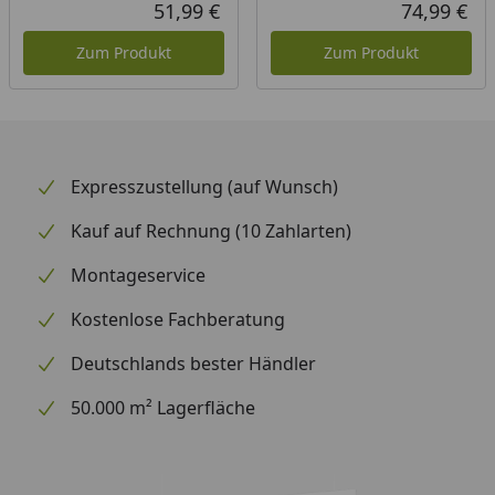
Wandstärke
38 mm
51,99 €
74,99 €
Aktueller Preis
Akt
Material
Ausgesuchtes nordisches
Zum Produkt
Zum Produkt
Holz
Ausführung
Naturbelassen
Tür
Exklusive Ganzglastür aus
Expresszustellung (auf Wunsch)
klarem 6 mm
Sicherheitsglas
Kauf auf Rechnung (10 Zahlarten)
Rechts oder links
Montageservice
anschlagbar
Kostenlose Fachberatung
Türgriff
Ergonomisch geformt aus
Sauna-Spezialholz
Deutschlands bester Händler
Grundausstattung
2 x 50 cm tiefe, stabile
50.000 m² Lagerfläche
Sitzbänke, untere Sitzbank
31 cm nutzbar
Ofenschutzgitter