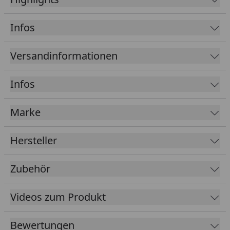
Massivholzelementsauna
Infos
38 mm starke Wandelemente
Exklusive Ganzglastür aus 6 mm starkem
Versandinformationen
Sicherheitsglas
Inklusive Sicherheitsrollverschluss, rechts oder
Infos
links anschlagbar
Inklusive Ofenschutz
Marke
Mindestraumhöhe: 210 cm
Lieferung inkl.
Sauna-Leuchtenset
.
Hersteller
Tipp: Unter folgendem
Link
finden Sie unseren
Kaufberater
, der Ihnen erklärt, welches Zubehör
Zubehör
für Ihren Saunakauf erforderlich ist und welches
Zubehör Sie optional wählen können, um ein
Videos zum Produkt
optimales Saunaerlebnis zu erhalten.
Mit unseren ausführlichen Sauna-Montagevideos
Bewertungen