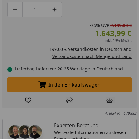
Produktmenge um eins verringern
Produktmenge manuell eingeben
Produktmenge um eins erhöhen
-25%
UVP
2.199,00 €
1.643,99 €
inkl. 19% MwSt.
199,00 € Versandkosten in Deutschland
Versandkosten nach Menge und Land
Lieferbar, Lieferzeit: 20-25 Werktage in Deutschland
In den Einkaufswagen
In den Einkaufswagen legen
Produkt zur Wunschliste hinzufügen
Teilen
Produkt Ver
Artikel-Nr.: 679882
Experten-Beratung
Wertvolle Informationen zu diesem
Produkt erhalten.