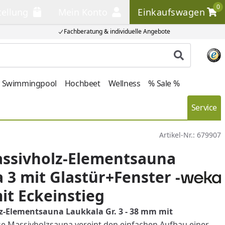
0
tellung
Mein Konto
Einkaufswagen
llung
Mein Konto
Einkaufswagen
Fachberatung & individuelle Angebote
Produkt su
Swimmingpool
Hochbeet
Wellness
% Sale %
Service
Artikel-Nr.:
679907
ssivholz-Elementsauna
 3 mit Glastür+Fenster -
t Eckeinstieg
-Elementsauna Laukkala Gr. 3 - 38 mm mit
se Massivholzsauna vereint den einfachen Aufbau einer