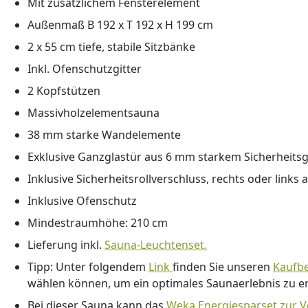
Mit zusätzlichem Fensterelement
Außenmaß B 192 x T 192 x H 199 cm
2 x 55 cm tiefe, stabile Sitzbänke
Inkl. Ofenschutzgitter
2 Kopfstützen
Massivholzelementsauna
38 mm starke Wandelemente
Exklusive Ganzglastür aus 6 mm starkem Sicherheitsg
Inklusive Sicherheitsrollverschluss, rechts oder links
Inklusive Ofenschutz
Mindestraumhöhe: 210 cm
Lieferung inkl.
Sauna-Leuchtenset.
Tipp: Unter folgendem
Link
finden Sie unseren
Kaufbe
wählen können, um ein optimales Saunaerlebnis zu er
Bei dieser Sauna kann das
Weka Energiesparset zur 