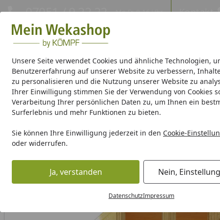
Hotline
07051 / 9 22 22
Kontakt
Mo-Fr. 8-16 Uhr
Kontakt
Eigene Montage-Teams
Unsere Seite verwendet Cookies und ähnliche Technologien, u
Benutzererfahrung auf unserer Website zu verbessern, Inhalt
Gartenhaus Holz
Gartenhaus Metall
Pavillon
Aufbewa
zu personalisieren und die Nutzung unserer Website zu analys
Ihrer Einwilligung stimmen Sie der Verwendung von Cookies s
Verarbeitung Ihrer persönlichen Daten zu, um Ihnen ein best
Weka Produktserien
Surferlebnis und mehr Funktionen zu bieten.
Wellness
Sauna Elementbauweise
Weka Massivholz-Elem
Sie können Ihre Einwilligung jederzeit in den
Cookie-Einstellu
Startseite
oder widerrufen.
Ja, verstanden
Nein, Einstellun
Datenschutz
Impressum