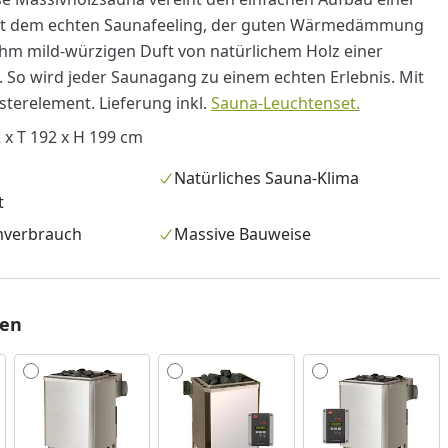
t dem echten Saunafeeling, der guten Wärmedämmung
m mild-würzigen Duft von natürlichem Holz einer
 So wird jeder Saunagang zu einem echten Erlebnis. Mit
nsterelement.
Lieferung inkl.
Sauna-Leuchtenset.
x T 192 x H 199 cm
Natürliches Sauna-Klima
t
mverbrauch
Massive Bauweise
len
nzufügen