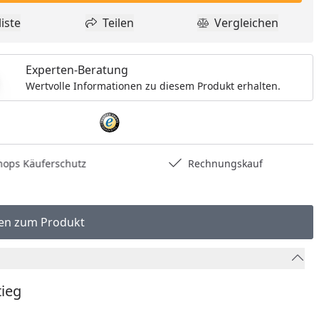
iste
Teilen
Vergleichen
dukt zur Wunschliste hinzufügen
Teilen
Produkt Vergle
Experten-Beratung
Wertvolle Informationen zu diesem Produkt erhalten.
hops Käuferschutz
Rechnungskauf
en zum Produkt
tieg