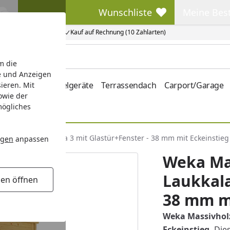
Wunschliste
Meine Bes
Wunschliste
Meine Beste
Kauf auf Rechnung (10 Zahlarten)
m die
e und Anzeigen
hrung
Kinderspielgeräte
Terrassendach
Carport/Garage
ieren. Mit
owie der
mögliches
entsauna Laukkala 3 mit Glastür+Fenster - 38 mm mit Eckeinstieg
ngen
anpassen
Weka Ma
Laukkala
gen öffnen
38 mm mi
Weka Massivholz
Eckeinstieg.
Die