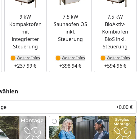
9 kW
7,5 kW
7,5 kW
Kompaktofen
Saunaofen OS
BioAktiv-
mit
inkl.
Kombiofen
integrierter
Steuerung
BioS inkl.
Steuerung
Steuerung
Weitere Infos
Weitere Infos
Weitere Infos
+237,99 €
+398,94 €
+594,96 €
wählen
age
+0,00 €