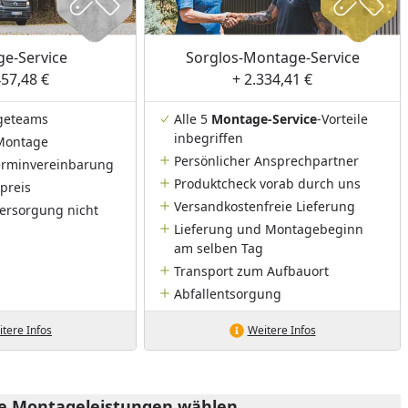
e-Service
Sorglos-Montage-Service
457,48 €
+ 2.334,41 €
geteams
Alle 5
Montage-Service
-Vorteile
inbegriffen
Montage
Persönlicher Ansprechpartner
Terminvereinbarung
Produktcheck vorab durch uns
preis
Versandkostenfreie Lieferung
ersorgung nicht
Lieferung und Montagebeginn
am selben Tag
Transport zum Aufbauort
Abfallentsorgung
tere Infos
Weitere Infos
he Montageleistungen wählen