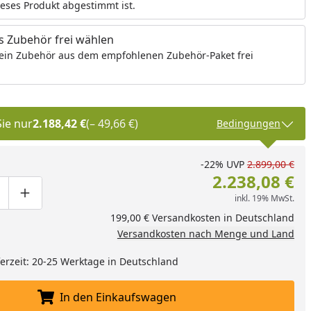
ieses Produkt abgestimmt ist.
 Zubehör frei wählen
ein Zubehör aus dem empfohlenen Zubehör-Paket frei
Sie nur
2.188,42 €
(– 49,66 €)
Bedingungen
-22%
UVP
2.899,00 €
2.238,08 €
inkl. 19% MwSt.
ge um eins verringern
duktmenge manuell eingeben
Produktmenge um eins erhöhen
199,00 € Versandkosten in Deutschland
Versandkosten nach Menge und Land
eferzeit: 20-25 Werktage in Deutschland
In den Einkaufswagen
In den Einkaufswagen legen