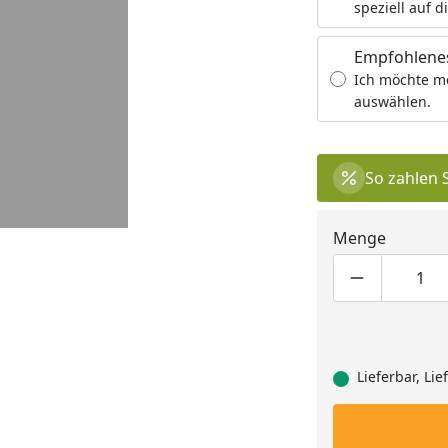
speziell auf d
Empfohlenes
Ich möchte m
auswählen.
So zahlen 
Menge
Produktmen
Pro
Lieferbar, Li