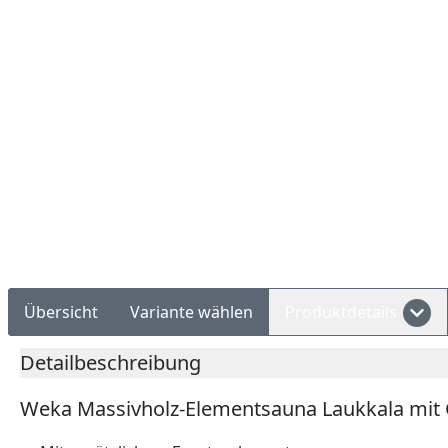
Rechnungskauf
Montageservice
Übersicht
Variante wählen
Produktdetails
Detailbeschreibung
Weka Massivholz-Elementsauna Laukkala mit Gl