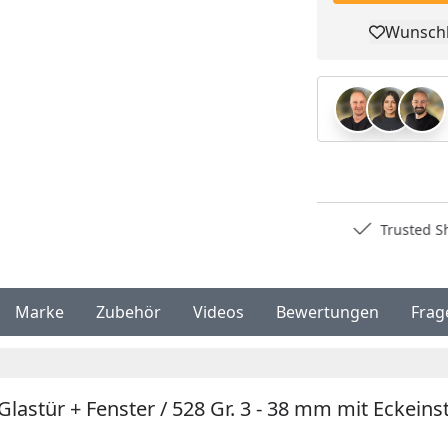
Wunschl
Pro
Deutschlands bester Händler
Trusted S
Marke
Zubehör
Videos
Bewertungen
Frag
astür + Fenster / 528 Gr. 3 - 38 mm mit Eckeins