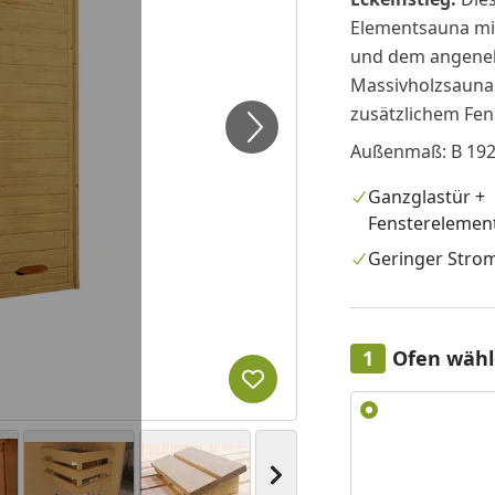
Elementsauna mi
und dem angeneh
Massivholzsauna.
zusätzlichem Fe
Außenmaß: B 192 
Ganzglastür +
Fensterelemen
Geringer Stro
Ofen wäh
Produkt zur Wunschliste hi
Alle anzeigen (4)
Nächstes Bild anzeigen