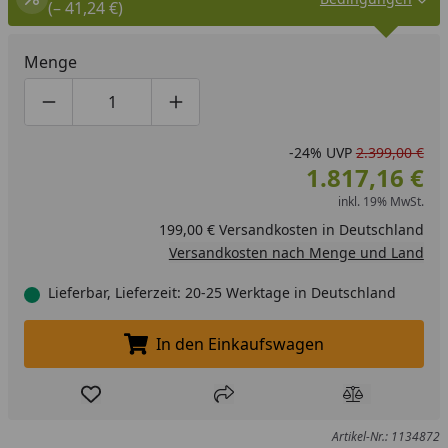
(– 41,24 €)
Menge
Produktmenge um eins verringern
Produktmenge manuell eingeben
Produktmenge um eins erhöhen
-24%
UVP
2.399,00 €
1.817,16 €
inkl. 19% MwSt.
199,00 € Versandkosten in Deutschland
Versandkosten nach Menge und Land
Lieferbar, Lieferzeit: 20-25 Werktage in Deutschland
In den Einkaufswagen
In den Einkaufswagen legen
Produkt zur Wunschliste hinzufügen
Teilen
Produkt Ver
Artikel-Nr.: 1134872