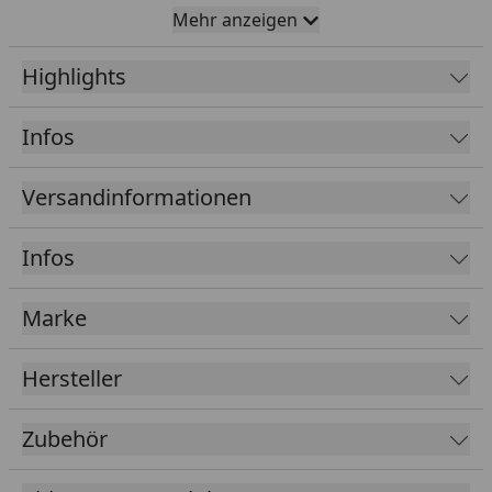
Innenraumschalung aus 14 mm starken, speziell
Mehr anzeigen
ausgesuchten Nut- und Federbrettern (gefertigt
aus nordischem, langsam wachsenden
Highlights
Fichtenholz) mit 10 mm langer Nut für noch mehr
Stabilität & Dichte, Außenwandverkleidung mit 2
Infos
Seiten aus 14 mm starken Nut- und Federbrettern
(Fichtenholz), 2 Seiten aus Holzfaser-Platten
Versandinformationen
Mit Ganzglastür aus 8 mm starkem Sicherheitsglas
in Graphit-Optik, rechts oder links anschlagbar mit
Infos
hochwertigem Edelstahl-Saunatürgriff
Inklusive: Ofenschutz & Bodenmatte
Marke
55 cm breite, stabile Liegen (1 x 50 cm breite
Sitzfläche, 1 x 30 cm breite Sitzfläche)
Hersteller
Sichere Kabelführung durch in die Wandelemente
eingearbeitete Kanäle
Zubehör
Ausführliche Aufbau- & Bedienungsanleitung