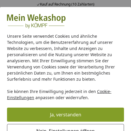
Kauf auf Rechnung (10 Zahlarten)
Alle Produkte
Mein Konto
Wunschl
Ein
Suchen
Unsere Seite verwendet Cookies und ähnliche
Technologien, um die Benutzererfahrung auf unserer
Wellness
Sauna Elementbauweise
Weka Sauna Kiruna 1 
Website zu verbessern, Inhalte und Anzeigen zu
Startseite
personalisieren und die Nutzung unserer Website zu
Weka Sauna Kiruna 1 mit Glastür
analysieren. Mit Ihrer Einwilligung stimmen Sie der
und Eckeinstieg 230 V - 68 mm
Verwendung von Cookies sowie der Verarbeitung Ihrer
persönlichen Daten zu, um Ihnen ein bestmögliches
Surferlebnis und mehr Funktionen zu bieten.
Sie können Ihre Einwilligung jederzeit in den
Cookie-
Einstellungen
anpassen oder widerrufen.
Ja, verstanden
Nein, Einstellungen öffnen