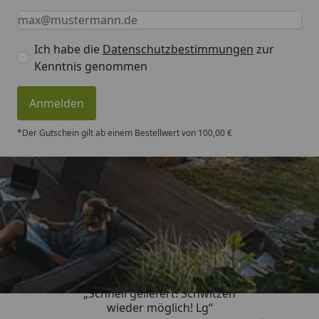
Keine Eingabe erforderlich
Eingabe erforderlich
E-Mail *
Ich habe die
Datenschutzbestimmungen
zur
Kenntnis genommen
Anmelden
*Der Gutschein gilt ab einem Bestellwert von 100,00 €
Trusted Shops
„Schnell geliefert! Schwitzen
wieder möglich! Lg“