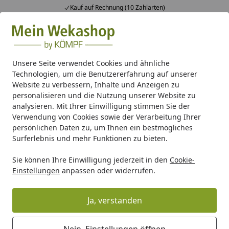
Kauf auf Rechnung (10 Zahlarten)
Alle Produkte
Mein Konto
Wunschl
Ein
Suchen
Unsere Seite verwendet Cookies und ähnliche
Technologien, um die Benutzererfahrung auf unserer
Wellness
Wellness Zubehör
Weka Zusatzfenster für Fass
Website zu verbessern, Inhalte und Anzeigen zu
Startseite
personalisieren und die Nutzung unserer Website zu
Weka Zusatzfenster für Fasssauna
analysieren. Mit Ihrer Einwilligung stimmen Sie der
198 - 40 x 80 cm
Verwendung von Cookies sowie der Verarbeitung Ihrer
persönlichen Daten zu, um Ihnen ein bestmögliches
Surferlebnis und mehr Funktionen zu bieten.
Sie können Ihre Einwilligung jederzeit in den
Cookie-
Einstellungen
anpassen oder widerrufen.
Ja, verstanden
Nein, Einstellungen öffnen