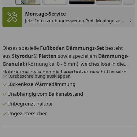
Montage-Service
Jetzt Infos zur bundesweiten Profi-Montage zum
günstigen Festpreis sichern.
You
Dieses spezielle
Fußboden Dämmungs-Set
besteht
aus
Styrodur® Platten
sowie speziellem
Dämmungs-
Granulat
(Körnung ca. 0 - 6 mm), welches lose in die
Hohlräume zwischen die Lagerhölzer geschüttet wird.
Kurzbeschreibung ausklappen
Die Styrodurplatten dienen als verrottungsfeste
Lückenlose Wärmedämmung
Unterlage sowie zur zusätzlichen Dämmung. Beim
Unabhängig vom Balkenabstand
Einsatz unserer Gartenhaus/Saunahaus
Unbegrenzt haltbar
Dämmungspakete können Sie mit diesen
Abdeck-
Blenden
die offenen Stellen (
siehe Beispielbild
) im
Ungeziefersicher
Fundament verschließen, damit das Granulat an Ort und
Stelle bleibt (
Montageanleitung Fußboden
Dämmungspaket
). In unserem
Montagevideo
wird die