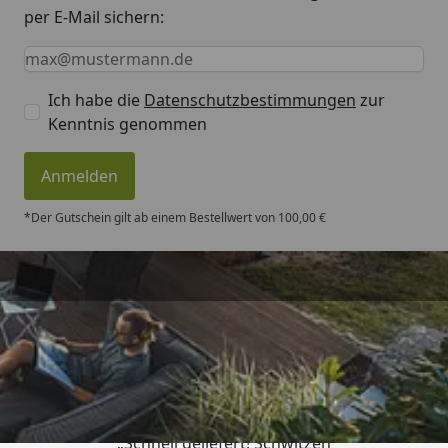
per E-Mail sichern:
Keine Eingabe erforderlich
Eingabe erforderlich
E-Mail *
Ich habe die
Datenschutzbestimmungen
zur
Kenntnis genommen
Anmelden
*Der Gutschein gilt ab einem Bestellwert von 100,00 €
Trusted Shops
„Schnell geliefert! Schwitzen