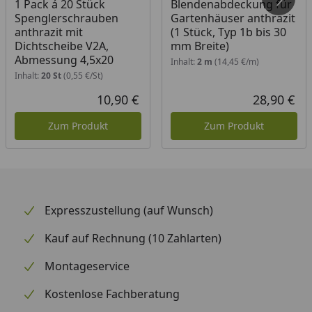
1 Pack á 20 Stück
Blendenabdeckung für
der Größe der Zwischenräume zwischen den
Spenglerschrauben
Gartenhäuser anthrazit
Fundamenthölzern mit einem Cutter-Messer zu und
anthrazit mit
(1 Stück, Typ 1b bis 30
legen diese auf Ihr Fundament.
Dichtscheibe V2A,
mm Breite)
Abmessung 4,5x20
Inhalt:
2 m
(14,45 €/m)
3. Öffnen Sie die Säcke mit dem Dämmungsgranulat
Inhalt:
20 St
(0,55 €/St)
und schütten dieses in die Hohlräume zwischen den
10,90 €
28,90 €
Lagerhölzern, auf die Styrodurplatten.
Aktueller Preis
Akt
Zum Produkt
Zum Produkt
4. Die Oberfläche kann anschließend mit einer
Dachlatte o.Ä. abgezogen werden.
5. Anschließend kann der Fußboden Ihres
Gartenhauses montiert werden.
Expresszustellung (auf Wunsch)
Montageanleitung Fußboden
Kauf auf Rechnung (10 Zahlarten)
Dämmungspaket
Montageservice
Kostenlose Fachberatung