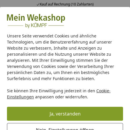
Kauf auf Rechnung (10 Zahlarten)
Alle Produkte
Mein Konto
Wunschl
Ein
Suchen
Unsere Seite verwendet Cookies und ähnliche
Technologien, um die Benutzererfahrung auf unserer
Gartenhaus Holz
Gartenhaus Zubehör
Anbauten & Sons
Website zu verbessern, Inhalte und Anzeigen zu
Startseite
personalisieren und die Nutzung unserer Website zu
Fußboden Dämmungspaket für
analysieren. Mit Ihrer Einwilligung stimmen Sie der
Gartenhäuser/Saunahäuser von 3-6
Verwendung von Cookies sowie der Verarbeitung Ihrer
persönlichen Daten zu, um Ihnen ein bestmögliches
m² Innenfläche
Surferlebnis und mehr Funktionen zu bieten.
Sie können Ihre Einwilligung jederzeit in den
Cookie-
Einstellungen
anpassen oder widerrufen.
Ja, verstanden
Nein, Einstellungen öffnen