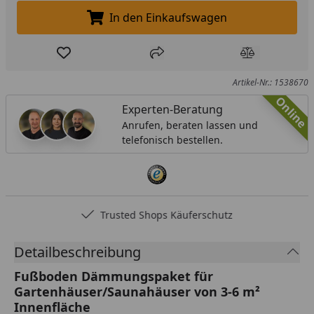
In den Einkaufswagen
In den Einkaufswagen legen
Produkt zur Wunschliste hinzufügen
Teilen
Produkt Ver
Artikel-Nr.: 1538670
Online
Experten-Beratung
Anrufen, beraten lassen und
telefonisch bestellen.
Trusted Shops Käuferschutz
Detailbeschreibung
Fußboden Dämmungspaket für
Gartenhäuser/Saunahäuser von 3-6 m²
Innenfläche