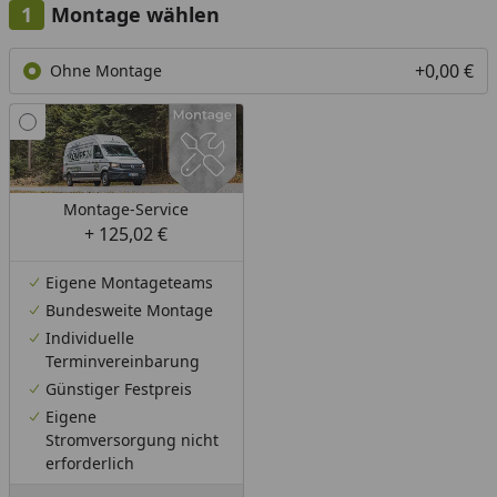
Montage wählen
Verwendung des Dämmungspaket am Beispiel eines
Weka Gartenhauses gezeigt.
+0,00 €
Ohne Montage
Montage-Service
+ 125,02 €
Eigene Montageteams
Bundesweite Montage
Individuelle
Terminvereinbarung
Günstiger Festpreis
Eigene
Stromversorgung nicht
erforderlich