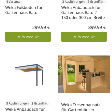
4 Varianten
3 Ausführungen
2 Grundflächen
Weka Fußboden für
Weka Anbaudach für
Gartenhaus Batu
Gartenhaus Batu 2 -
150 oder 300 cm Breite
299,99 €
899,99 €
Aktueller Preis
Akt
Zum Produkt
Zum Produkt
3 Ausführungen
2 Grundflächen
Weka Tresenbausatz
Weka Anbaudach für
für Gartenhäuser