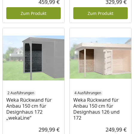
459,99 €
329,99 €
Aktueller Preis
Akt
Zum Produkt
Zum Produkt
2 Ausführungen
4 Ausführungen
Weka Rückwand für
Weka Rückwand für
Anbau 150 cm für
Anbau 150 cm für
Designhaus 172
Designhaus 126 und
„wekaLine“
172
299,99 €
249,99 €
Aktueller Preis
Akt