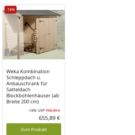
-18%
Weka Kombination
Schleppdach u.
Anbauschrank für
Satteldach
Blockbohlenhäuser (ab
Breite 200 cm)
-18%
UVP
799,99 €
Rabatt in Prozent
Ursprünglicher Preis
655,89 €
Aktueller Preis
Zum Produkt