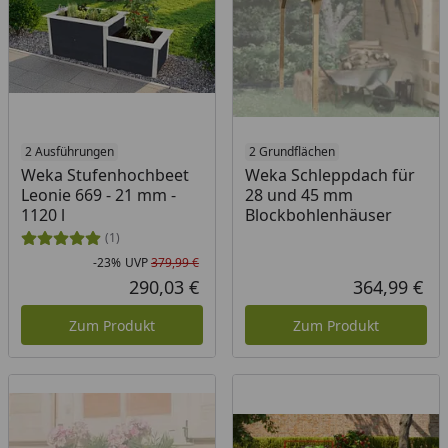
2 Ausführungen
2 Grundflächen
Weka Stufenhochbeet
Weka Schleppdach für
Leonie 669 - 21 mm -
28 und 45 mm
1120 l
Blockbohlenhäuser
(1)
-23%
UVP
379,99 €
Rabatt in Prozent
Ursprünglicher Preis
290,03 €
364,99 €
Aktueller Preis
Akt
Zum Produkt
Zum Produkt