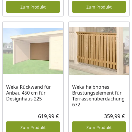
Zum Produkt
Zum Produkt
Weka Rückwand für
Weka halbhohes
Anbau 450 cm für
Brüstungselement für
Designhaus 225
Terrassenüberdachung
672
619,99 €
359,99 €
Aktueller Preis
Akt
Zum Produkt
Zum Produkt