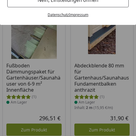
Bestseller
Datenschutz
Impressum
Produkt am Lager
Produkt am Lager
Fußboden
Abdeckblende 80 mm
Dämmungspaket für
für
Gartenhäuser/Saunahä
Gartenhaus/Saunahaus
user von 6-9 m²
Fundamentbalken
Innenfläche
anthrazit
(1)
(1)
Am Lager
Am Lager
Inhalt:
2 m
(15,95 €/m)
296,51 €
31,90 €
Aktueller Preis
Akt
Zum Produkt
Zum Produkt