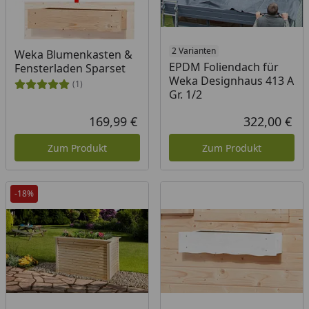
2 Varianten
Weka Blumenkasten &
EPDM Foliendach für
Fensterladen Sparset
Weka Designhaus 413 A
(1)
Gr. 1/2
169,99 €
322,00 €
Aktueller Preis
Akt
Zum Produkt
Zum Produkt
-18%