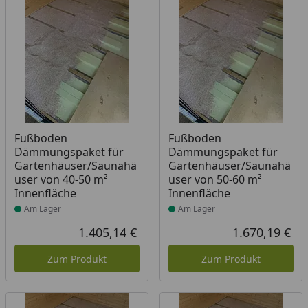
Produkt am Lager
Produkt am Lager
Fußboden
Fußboden
Dämmungspaket für
Dämmungspaket für
Gartenhäuser/Saunahä
Gartenhäuser/Saunahä
user von 40-50 m²
user von 50-60 m²
Innenfläche
Innenfläche
Am Lager
Am Lager
1.405,14 €
1.670,19 €
Aktueller Preis
Akt
Zum Produkt
Zum Produkt