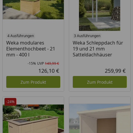
4 Ausführungen
3 Ausführungen
Weka modulares
Weka Schleppdach für
Elementhochbeet - 21
19 und 21 mm
mm - 400 l
Satteldachhäuser
-15%
UVP
149,99 €
Rabatt in Prozent
Ursprünglicher Preis
126,10 €
259,99 €
Aktueller Preis
Akt
Zum Produkt
Zum Produkt
-24%