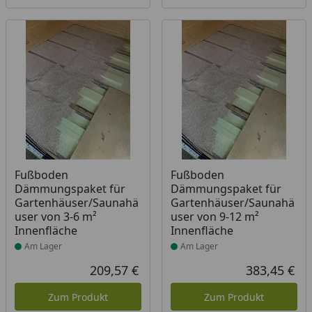
Produkt am Lager
Produkt am Lager
Fußboden
Fußboden
Dämmungspaket für
Dämmungspaket für
Gartenhäuser/Saunahä
Gartenhäuser/Saunahä
user von 3-6 m²
user von 9-12 m²
Innenfläche
Innenfläche
Am Lager
Am Lager
209,57 €
383,45 €
Aktueller Preis
Akt
Zum Produkt
Zum Produkt