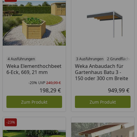
4 Ausführungen
3 Ausführungen
2 Grundflächen
Weka Elementhochbeet
Weka Anbaudach für
6-Eck, 669, 21 mm
Gartenhaus Batu 3 -
150 oder 300 cm Breite
-20%
UVP
249,99 €
Rabatt in Prozent
Ursprünglicher Preis
198,29 €
949,99 €
Aktueller Preis
Akt
Zum Produkt
Zum Produkt
-23%