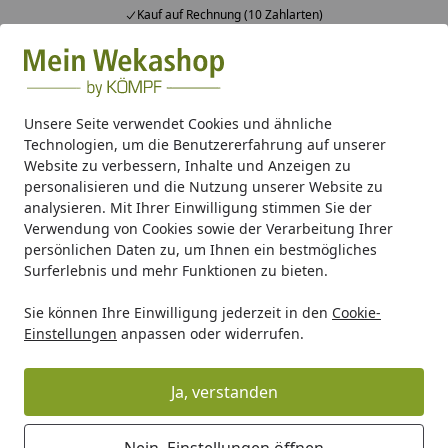
Fachberatung & individuelle Angebote
Alle Produkte
Mein Konto
Wunschl
Ein
Suchen
Unsere Seite verwendet Cookies und ähnliche
Technologien, um die Benutzererfahrung auf unserer
Gartenhaus Holz
Gartenhaus Zubehör
Anbauten & Sons
Website zu verbessern, Inhalte und Anzeigen zu
Startseite
personalisieren und die Nutzung unserer Website zu
Anbauten & Sonstiges
analysieren. Mit Ihrer Einwilligung stimmen Sie der
Verwendung von Cookies sowie der Verarbeitung Ihrer
persönlichen Daten zu, um Ihnen ein bestmögliches
Ihre Artikelübersicht
Surferlebnis und mehr Funktionen zu bieten.
Sie können Ihre Einwilligung jederzeit in den
Cookie-
Kategorien
Einstellungen
anpassen oder widerrufen.
Filter / Sortierung
Ja, verstanden
47
Artikel gefunden
Nein, Einstellungen öffnen