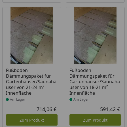
Produkt am Lager
Produkt am Lager
Fußboden
Fußboden
Dämmungspaket für
Dämmungspaket für
Gartenhäuser/Saunahä
Gartenhäuser/Saunahä
user von 21-24 m²
user von 18-21 m²
Innenfläche
Innenfläche
Am Lager
Am Lager
714,06 €
591,42 €
Aktueller Preis
Akt
Zum Produkt
Zum Produkt