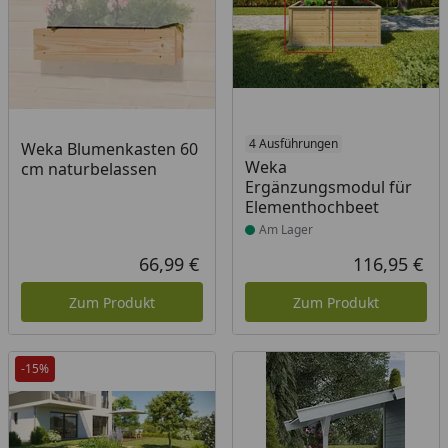
Produkt am Lager
4 Ausführungen
Weka Blumenkasten 60
Weka
cm naturbelassen
Ergänzungsmodul für
Elementhochbeet
Am Lager
66,99 €
116,95 €
Aktueller Preis
Akt
Zum Produkt
Zum Produkt
-15%