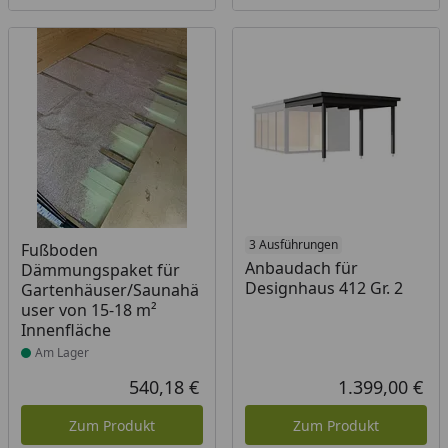
Produkt am Lager
3 Ausführungen
Fußboden
Anbaudach für
Dämmungspaket für
Designhaus 412 Gr. 2
Gartenhäuser/Saunahä
user von 15-18 m²
Innenfläche
Am Lager
540,18 €
1.399,00 €
Aktueller Preis
Akt
Zum Produkt
Zum Produkt