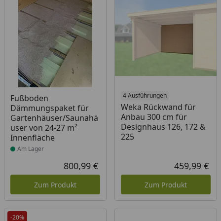
Produkt am Lager
4 Ausführungen
Fußboden
Weka Rückwand für
Dämmungspaket für
Anbau 300 cm für
Gartenhäuser/Saunahä
Designhaus 126, 172 &
user von 24-27 m²
225
Innenfläche
Am Lager
800,99 €
459,99 €
Aktueller Preis
Akt
Zum Produkt
Zum Produkt
-20%