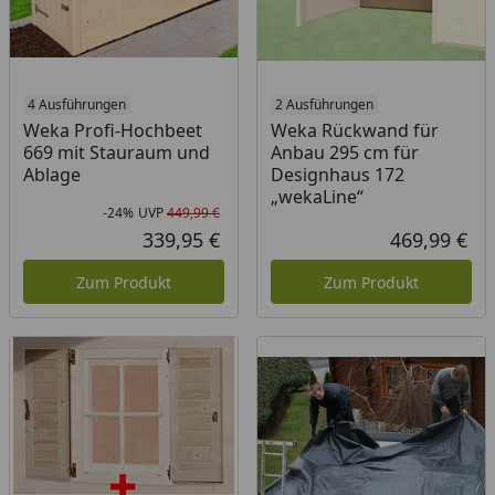
4 Ausführungen
2 Ausführungen
Weka Profi-Hochbeet
Weka Rückwand für
669 mit Stauraum und
Anbau 295 cm für
Ablage
Designhaus 172
„wekaLine“
-24%
UVP
449,99 €
Rabatt in Prozent
Ursprünglicher Preis
339,95 €
469,99 €
Aktueller Preis
Akt
Zum Produkt
Zum Produkt