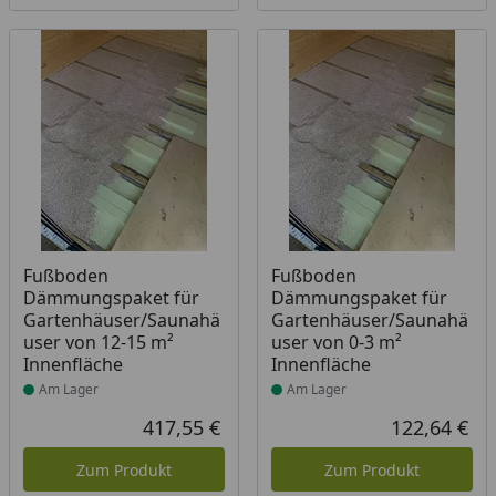
Produkt am Lager
Produkt am Lager
Fußboden
Fußboden
Dämmungspaket für
Dämmungspaket für
Gartenhäuser/Saunahä
Gartenhäuser/Saunahä
user von 12-15 m²
user von 0-3 m²
Innenfläche
Innenfläche
Am Lager
Am Lager
417,55 €
122,64 €
Aktueller Preis
Akt
Zum Produkt
Zum Produkt