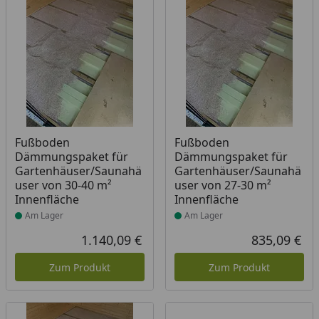
Produkt am Lager
Produkt am Lager
Fußboden
Fußboden
Dämmungspaket für
Dämmungspaket für
Gartenhäuser/Saunahä
Gartenhäuser/Saunahä
user von 30-40 m²
user von 27-30 m²
Innenfläche
Innenfläche
Am Lager
Am Lager
1.140,09 €
835,09 €
Aktueller Preis
Akt
Zum Produkt
Zum Produkt