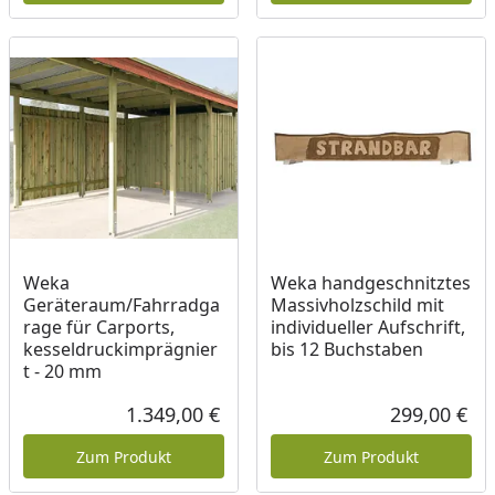
Weka
Weka handgeschnitztes
Geräteraum/Fahrradga
Massivholzschild mit
rage für Carports,
individueller Aufschrift,
kesseldruckimprägnier
bis 12 Buchstaben
t - 20 mm
1.349,00 €
299,00 €
Aktueller Preis
Akt
Zum Produkt
Zum Produkt