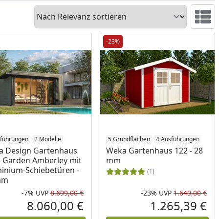
Sortieren
Ansicht 
-23%
sführungen
2 Modelle
5 Grundflächen
4 Ausführungen
a Design Gartenhaus
Weka Gartenhaus 122 - 28
 Garden Amberley mit
mm
inium-Schiebetüren -
(1)
mm
-7%
UVP
8.699,00 €
-23%
UVP
1.649,00 €
Prozent
cher Preis
Rabatt in Prozent
Ursprünglicher Preis
Rab
Urs
8.060,00 €
1.265,39 €
reis
Aktueller Preis
Akt