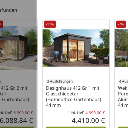
gefunden
%
-11%
-7%
n
3 Ausführungen
4 Au
412 Gr. 2 mit
Designhaus 412 Gr. 1 mit
Wek
tür
Glasschiebetür
Pure
-Gartenhaus) -
(Homeoffice-Gartenhaus) -
Alum
44 mm
44 
3%
UVP
6.999,00 €
-11%
UVP
4.999,00 €
Rabatt in Prozent
Ursprünglicher Preis
Rabatt in 
Ursprüngli
6.088,84 €
4.410,00 €
Aktueller Preis
Aktueller P