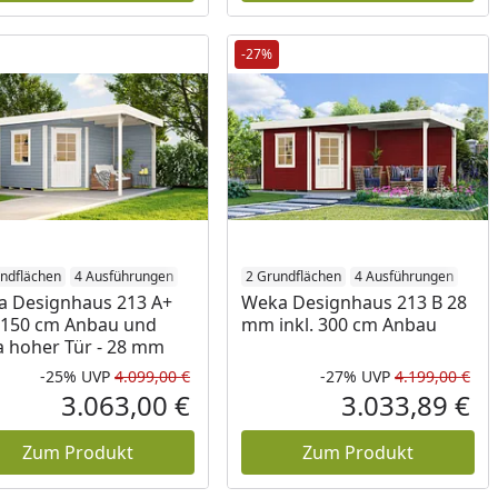
-27%
ndflächen
4 Ausführungen
2 Grundflächen
4 Ausführungen
 Designhaus 213 A+
Weka Designhaus 213 B 28
. 150 cm Anbau und
mm inkl. 300 cm Anbau
a hoher Tür - 28 mm
-25%
UVP
4.099,00 €
-27%
UVP
4.199,00 €
Prozent
cher Preis
Rabatt in Prozent
Ursprünglicher Preis
Rab
Urs
3.063,00 €
3.033,89 €
reis
Aktueller Preis
Akt
Zum Produkt
Zum Produkt