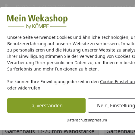
Hotline
07051 / 9 22 22
Kontakt
Mo-Fr. 8-16 Uhr
Kontakt
Eigene Montage-Teams
Unsere Seite verwendet Cookies und ähnliche Technologien, u
Benutzererfahrung auf unserer Website zu verbessern, Inhalt
Gartenhaus Holz
Gartenhaus Metall
Pavillon
Aufbewa
zu personalisieren und die Nutzung unserer Website zu analys
Ihrer Einwilligung stimmen Sie der Verwendung von Cookies s
Verarbeitung Ihrer persönlichen Daten zu, um Ihnen ein best
Weka Produktserien
Surferlebnis und mehr Funktionen zu bieten.
Gartenhaus Holz
Gartenhaus nach Wandstärke
Sie können Ihre Einwilligung jederzeit in den
Cookie-Einstellu
Startseite
oder widerrufen.
Gartenhaus nach Wandstärk
Ja, verstanden
Nein, Einstellun
Wählen Sie Ihre Wunschkategorie
Datenschutz
Impressum
Gartenhaus 13-20 mm Wandstärke
Gartenhaus 
Gartenhaus 13-20 mm Wandstärke
Gartenhau