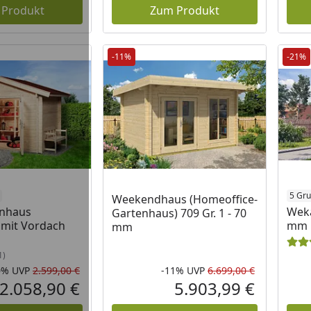
 Produkt
Zum Produkt
-11%
-21%
5 Gru
Weekendhaus (Homeoffice-
nhaus
Weka
Gartenhaus) 709 Gr. 1 - 70
mit Vordach
mm
mm
1)
0%
UVP
2.599,00 €
-11%
UVP
6.699,00 €
Rabatt in Prozent
Ursprünglicher Preis
Rabatt in 
Ursprüngli
2.058,90 €
5.903,99 €
Aktueller Preis
Aktueller P