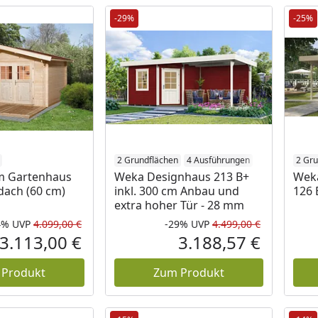
-29%
-25%
2 Grundflächen
4 Ausführungen
2 Gru
m Gartenhaus
Weka Designhaus 213 B+
Wek
dach (60 cm)
inkl. 300 cm Anbau und
126 
extra hoher Tür - 28 mm
4%
UVP
4.099,00 €
-29%
UVP
4.499,00 €
Rabatt in Prozent
Ursprünglicher Preis
Rabatt in 
Ursprüngli
3.113,00 €
3.188,57 €
Aktueller Preis
Aktueller P
 Produkt
Zum Produkt