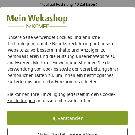
Kauf auf Rechnung (10 Zahlarten)
Alle Produkte
Mein Konto
Wunschl
Ein
Suchen
Unsere Seite verwendet Cookies und ähnliche
Technologien, um die Benutzererfahrung auf unserer
Gartenhaus Holz
Gartenhaus Zubehör
Dachrinnen
Ku
Website zu verbessern, Inhalte und Anzeigen zu
Startseite
personalisieren und die Nutzung unserer Website zu
Kunststoff Dachrinnenset 402Ax für
analysieren. Mit Ihrer Einwilligung stimmen Sie der
Pultdach/Flachdach Gartenhäuser
Verwendung von Cookies sowie der Verarbeitung Ihrer
persönlichen Daten zu, um Ihnen ein bestmögliches
Surferlebnis und mehr Funktionen zu bieten.
Sie können Ihre Einwilligung jederzeit in den
Cookie-
Einstellungen
anpassen oder widerrufen.
Ja, verstanden
Nein, Einstellungen öffnen