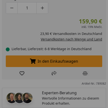
Produktmenge um eins verringern
Produktmenge manuell eingeben
Produktmenge um eins erhöhen
159,90 €
inkl. 19% MwSt.
23,90 € Versandkosten in Deutschland
Versandkosten nach Menge und Land
Lieferbar, Lieferzeit: 6-8 Werktage in Deutschland
In den Einkaufswagen
In den Einkaufswagen legen
Produkt zur Wunschliste hinzufügen
Teilen
Produkt Ver
Artikel-Nr.: 789082
Experten-Beratung
Wertvolle Informationen zu diesem
Produkt erhalten.