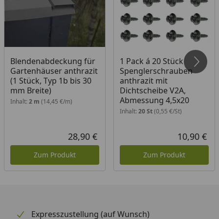
Bitte beachten Sie: Die Dachrinnen können auch ohne
Traufbretter montiert werden, allerdings müssen die
Rinneisen entsprechend der Dachneigung bauseits
gebogen werden.
Blendenabdeckung für
1 Pack á 20 Stück
Schrauben für die Befestigung der Rinnenhalter sind
Gartenhäuser anthrazit
Spenglerschrauben
nicht im Lieferumfang enthalten.
(1 Stück, Typ 1b bis 30
anthrazit mit
mm Breite)
Dichtscheibe V2A,
Abmessung 4,5x20
Inhalt:
2 m
(14,45 €/m)
Montageanleitung Wulstrinne Typ 250
Inhalt:
20 St
(0,55 €/St)
(Rinnenbreite 78 mm)
28,90 €
10,90 €
Aktueller Preis
Akt
Zum Produkt
Zum Produkt
Expresszustellung (auf Wunsch)