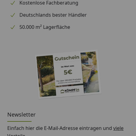
optional erhältlich
Regensammler mit
Kostenlose Fachberatung
(siehe Reiter
Überlaufstopp
Deutschlands bester Händler
"Zubehör")
jeweils für Anschluss
einer Regentonne
50.000 m² Lagerfläche
Wasserspeier
Bitte beachten Sie: Für die Montage werden
Traufbretter benötigt.
Schrauben für die Befestigung der Rinnenhalter sind
nicht im Lieferumfang enthalten.
Montageanleitung Wulstrinne Typ 250
(Rinnenbreite 78 mm)
Newsletter
Einfach hier die E-Mail-Adresse eintragen und
viele