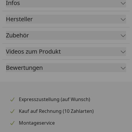
Anlehncarport Gr. 1
Infos
Rinnenlänge
300 cm
Hersteller
Rinnenbreite
78 mm
Zubehör
Fallrohrdurchmesser
60 mm
Material
Kunststoff
Videos zum Produkt
Farbe
Braun
Bewertungen
Weiß
Anthrazit
Lieferumfang
Rinnenrohre
Fallrohr
Expresszustellung (auf Wunsch)
Kunststoffhalter
Montagematerial
Kauf auf Rechnung (10 Zahlarten)
Ausführliche
Montageanleitung
Montageservice