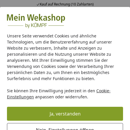
Kauf auf Rechnung (10 Zahlarten)
Alle Produkte
Mein Konto
Wunschl
Ein
Suchen
Unsere Seite verwendet Cookies und ähnliche
Technologien, um die Benutzererfahrung auf unserer
Kunststoff Dachrinnenset 402Bx für Weka Terrassenüberda
Website zu verbessern, Inhalte und Anzeigen zu
Startseite
personalisieren und die Nutzung unserer Website zu
Kunststoff Dachrinnenset 402Bx für
analysieren. Mit Ihrer Einwilligung stimmen Sie der
Weka Terrassenüberdachungen
Verwendung von Cookies sowie der Verarbeitung Ihrer
persönlichen Daten zu, um Ihnen ein bestmögliches
und Carports
Surferlebnis und mehr Funktionen zu bieten.
Sie können Ihre Einwilligung jederzeit in den
Cookie-
Einstellungen
anpassen oder widerrufen.
Ja, verstanden
Nein, Einstellungen öffnen