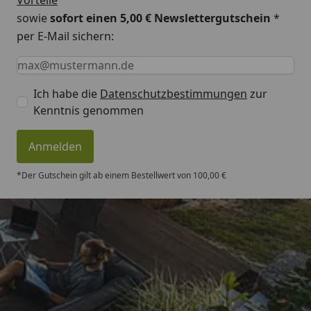
Vorteile
sowie
sofort einen 5,00 € Newslettergutschein
*
per E-Mail sichern:
Keine Eingabe erforderlich
Eingabe erforderlich
E-Mail *
Ich habe die
Datenschutzbestimmungen
zur
Kenntnis genommen
Anmelden
*Der Gutschein gilt ab einem Bestellwert von 100,00 €
Trusted Shops