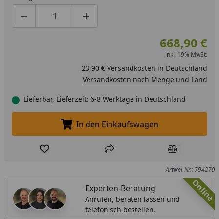
Produktmenge um eins verringern
Produktmenge manuell eingeben
Produktmenge um eins erhöhen
668,90 €
inkl. 19% MwSt.
23,90 € Versandkosten in Deutschland
Versandkosten nach Menge und Land
Lieferbar, Lieferzeit: 6-8 Werktage in Deutschland
In den Einkaufswagen
In den Einkaufswagen legen
Produkt zur Wunschliste hinzufügen
Teilen
Produkt Ver
Artikel-Nr.: 794279
Online
Experten-Beratung
Anrufen, beraten lassen und
telefonisch bestellen.