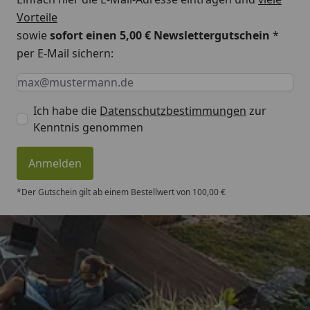
Vorteile
sowie
sofort einen 5,00 € Newslettergutschein
*
per E-Mail sichern:
Keine Eingabe erforderlich
Eingabe erforderlich
E-Mail *
Ich habe die
Datenschutzbestimmungen
zur
Kenntnis genommen
Anmelden
*Der Gutschein gilt ab einem Bestellwert von 100,00 €
Trusted Shops