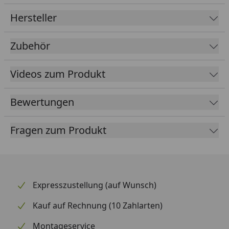
Fallrohrdurchmesser
60 mm
Hersteller
Material
Kunststoff
Zubehör
Farbe
Braun
Weiß
Anthrazit
Videos zum Produkt
Lieferumfang
Rinnenrohre
Bewertungen
2 Fallrohre
Rinneisen
Montagematerial
Fragen zum Produkt
Ausführliche
Montageanleitung
optional erhältlich
Regensammler mit
(siehe Reiter
Überlaufstopp
Expresszustellung (auf Wunsch)
"Zubehör")
jeweils für Anschluss
Kauf auf Rechnung (10 Zahlarten)
einer Regentonne
Wasserspeier
Montageservice