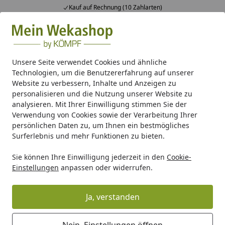
Kauf auf Rechnung (10 Zahlarten)
Alle Produkte
Mein Konto
Wunschl
Ein
Suchen
Unsere Seite verwendet Cookies und ähnliche
Technologien, um die Benutzererfahrung auf unserer
Gartenhaus Holz
Gartenhaus Zubehör
Dachrinnen
Kun
Website zu verbessern, Inhalte und Anzeigen zu
Startseite
personalisieren und die Nutzung unserer Website zu
Kunststoff Dachrinnenset 496A für
analysieren. Mit Ihrer Einwilligung stimmen Sie der
Pavillons (8 Ecken)
Verwendung von Cookies sowie der Verarbeitung Ihrer
persönlichen Daten zu, um Ihnen ein bestmögliches
Surferlebnis und mehr Funktionen zu bieten.
Sie können Ihre Einwilligung jederzeit in den
Cookie-
Einstellungen
anpassen oder widerrufen.
Ja, verstanden
Nein, Einstellungen öffnen