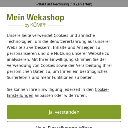
Kauf auf Rechnung (10 Zahlarten)
Alle Produkte
Mein Konto
Wunschl
Ein
Suchen
Unsere Seite verwendet Cookies und ähnliche
Technologien, um die Benutzererfahrung auf unserer
Kunststoff Dachrinnenset für Wolff Finnhaus WPC Gartenha
Website zu verbessern, Inhalte und Anzeigen zu
Startseite
personalisieren und die Nutzung unserer Website zu
Kunststoff Dachrinnenset für Wolff
analysieren. Mit Ihrer Einwilligung stimmen Sie der
Finnhaus WPC Gartenhaus Trend B+
Verwendung von Cookies sowie der Verarbeitung Ihrer
persönlichen Daten zu, um Ihnen ein bestmögliches
mit Lounge
Surferlebnis und mehr Funktionen zu bieten.
Sie können Ihre Einwilligung jederzeit in den
Cookie-
Einstellungen
anpassen oder widerrufen.
Ja, verstanden
Nein, Einstellungen öffnen