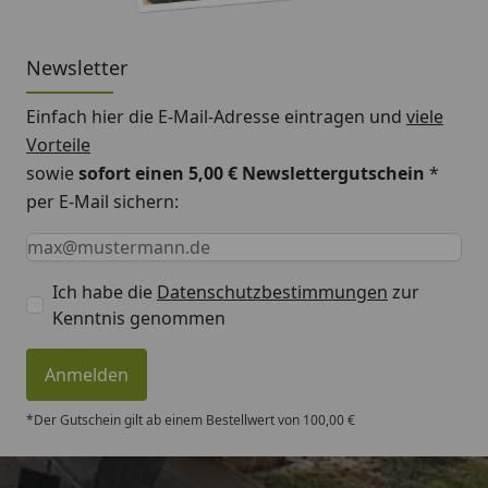
nicht im Lieferumfang enthalten.
Newsletter
Montageanleitung Wulstrinne Typ 250
Einfach hier die E-Mail-Adresse eintragen und
viele
(Rinnenbreite 78 mm)
Vorteile
sowie
sofort einen 5,00 € Newslettergutschein
*
per E-Mail sichern:
Keine Eingabe erforderlich
Eingabe erforderlich
E-Mail *
Ich habe die
Datenschutzbestimmungen
zur
Kenntnis genommen
Anmelden
*Der Gutschein gilt ab einem Bestellwert von 100,00 €