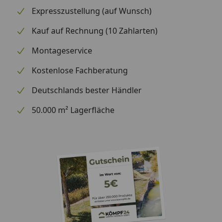
Anthrazit
Expresszustellung (auf Wunsch)
Lieferumfang
Rinnenrohre
Kauf auf Rechnung (10 Zahlarten)
1 Fallrohr
Montageservice
Kunststoffhalter
Montagematerial
Kostenlose Fachberatung
Ausführliche
Montageanleitung
Deutschlands bester Händler
Optional erhältlich
Regensammler mit
50.000 m² Lagerfläche
(siehe Reiter
Überlaufstopp jeweils für
"Zubehör")
Anschluss einer
Regentonne
Wasserspeier
Hinweis: Für die Montage werden Traufbretter
benötigt.
Schrauben für die Befestigung der Rinnenhalter sind