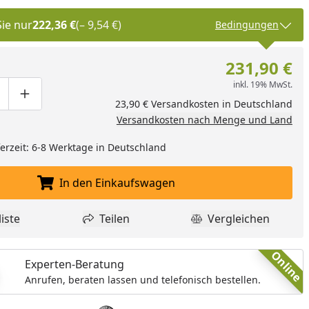
Sie nur
222,36 €
(– 9,54 €)
Bedingungen
231,90 €
inkl. 19% MwSt.
ge um eins verringern
duktmenge manuell eingeben
Produktmenge um eins erhöhen
23,90 € Versandkosten in Deutschland
Versandkosten nach Menge und Land
eferzeit: 6-8 Werktage in Deutschland
In den Einkaufswagen
In den Einkaufswagen legen
iste
Teilen
Vergleichen
dukt zur Wunschliste hinzufügen
Teilen
Produkt Vergle
Online
Experten-Beratung
Anrufen, beraten lassen und telefonisch bestellen.