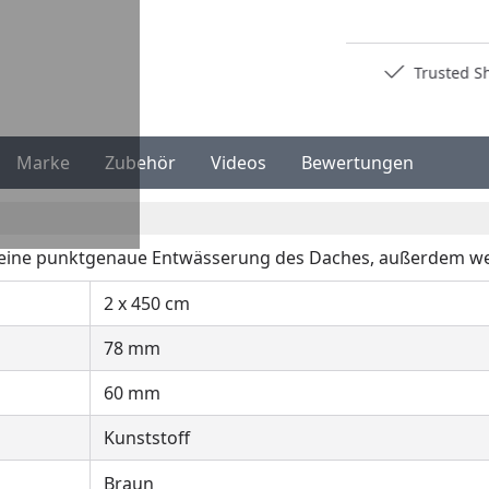
Deutschlands bester Händler
Trusted S
Marke
Zubehör
Videos
Bewertungen
 eine punktgenaue Entwässerung des Daches, außerdem we
2 x 450 cm
78 mm
60 mm
Kunststoff
Braun