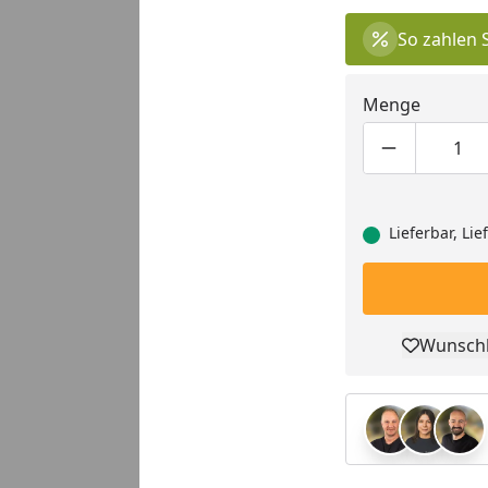
So zahlen 
Menge
Produktmen
Pro
Lieferbar, Li
Wunschl
Pro