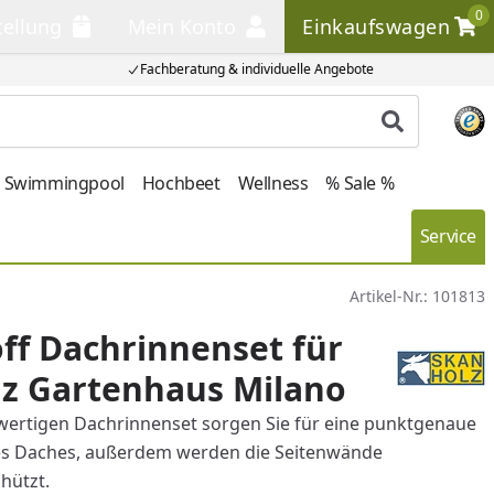
0
tellung
Mein Konto
Einkaufswagen
llung
Mein Konto
Einkaufswagen
Fachberatung & individuelle Angebote
Produkt su
Swimmingpool
Hochbeet
Wellness
% Sale %
Service
Artikel-Nr.:
101813
ff Dachrinnenset für
lz Gartenhaus Milano
ertigen Dachrinnenset sorgen Sie für eine punktgenaue
s Daches, außerdem werden die Seitenwände
hützt.