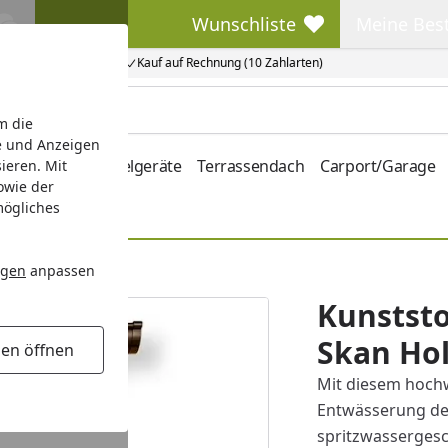
Wunschliste
Meine Bes
Wunschliste
Meine Beste
Kauf auf Rechnung (10 Zahlarten)
m die
e und Anzeigen
hrung
Kinderspielgeräte
Terrassendach
Carport/Garage
ieren. Mit
owie der
mögliches
ngen
anpassen
Kunststo
Skan Ho
gen öffnen
Mit diesem hochw
Entwässerung de
spritzwassergesc