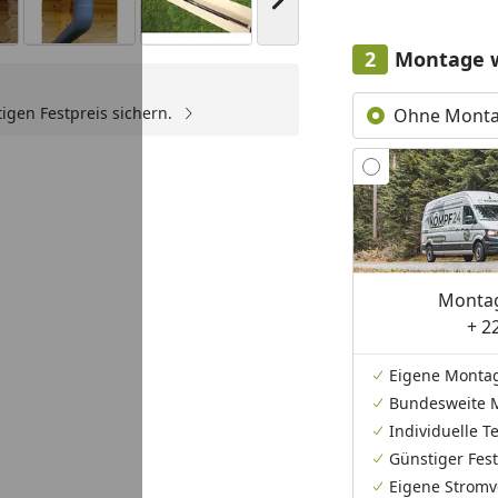
Nächstes Bild anzeigen
Montage 
igen Festpreis sichern.
Ohne Mont
Youtube-Video
Montag
+ 2
Eigene Monta
Bundesweite 
Individuelle 
Günstiger Fest
Eigene Stromv