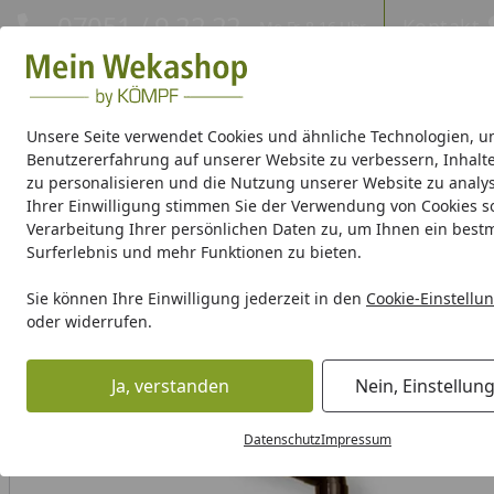
Hotline
07051 / 9 22 22
Kontakt
Mo-Fr. 8-16 Uhr
Kontakt
Eigene Montage-Teams
Unsere Seite verwendet Cookies und ähnliche Technologien, u
Benutzererfahrung auf unserer Website zu verbessern, Inhalt
Gartenhaus Holz
Gartenhaus Metall
Pavillon
Aufbewa
zu personalisieren und die Nutzung unserer Website zu analys
Ihrer Einwilligung stimmen Sie der Verwendung von Cookies s
Verarbeitung Ihrer persönlichen Daten zu, um Ihnen ein best
Weka Produktserien
Surferlebnis und mehr Funktionen zu bieten.
Kunststoff Dachrinnenset für Skan Holz Gartenhaus Milano
Sie können Ihre Einwilligung jederzeit in den
Cookie-Einstellu
Startseite
oder widerrufen.
Ja, verstanden
Nein, Einstellun
Datenschutz
Impressum