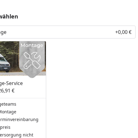
wählen
age
+0,00 €
e-Service
26,91 €
geteams
Montage
Terminvereinbarung
preis
ersorgung nicht