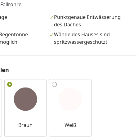
 Fallrohre
age
Punktgenaue Entwässerung
des Daches
 Regentonne
Wände des Hauses sind
möglich
spritzwassergeschützt
len
nzufügen
Braun
Weiß