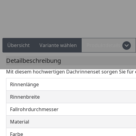
Rechnungskauf
Montageservice
Übersicht
Variante wählen
Produktdetails
Detailbeschreibung
Mit diesem hochwertigen Dachrinnenset sorgen Sie für
Rinnenlänge
Rinnenbreite
Fallrohrdurchmesser
Material
Farbe