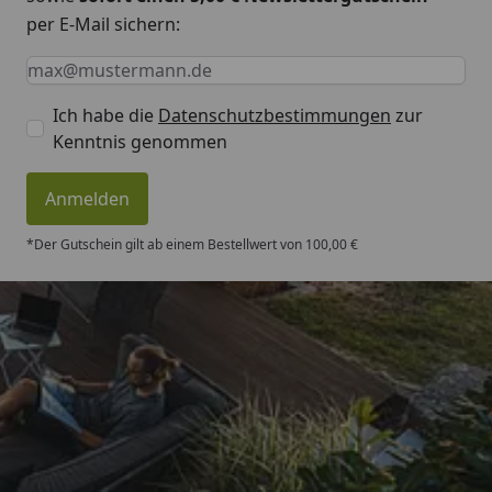
per E-Mail sichern:
Keine Eingabe erforderlich
Eingabe erforderlich
E-Mail *
Ich habe die
Datenschutzbestimmungen
zur
Kenntnis genommen
Anmelden
*Der Gutschein gilt ab einem Bestellwert von 100,00 €
Trusted Shops