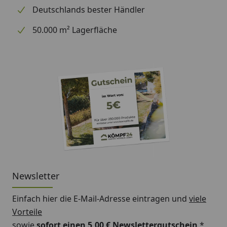
Bitte beachten Sie: Für die Montage werden
Deutschlands bester Händler
Traufbretter benötigt.
50.000 m² Lagerfläche
Schrauben für die Befestigung der Rinnenhalter sind
nicht im Lieferumfang enthalten.
Montageanleitung Wulstrinne Typ 250
(Rinnenbreite 78 mm)
Newsletter
Einfach hier die E-Mail-Adresse eintragen und
viele
Vorteile
sowie
sofort einen 5,00 € Newslettergutschein
*