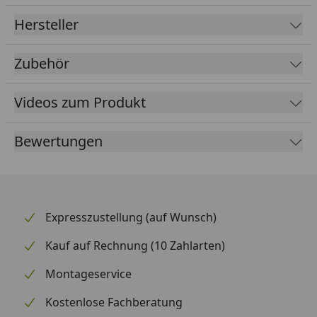
Material
Kunststoff
Hersteller
Farbe
Braun
Zubehör
Weiß
Anthrazit
Videos zum Produkt
Lieferumfang
Rinnenrohre
Bewertungen
2 Fallrohre
Kunststoffhalterung
Montagematerial
optional erhältlich
Regensammler mit
Expresszustellung (auf Wunsch)
(siehe Reiter
Überlaufstopp
"Zubehör")
jeweils für Anschluss
Kauf auf Rechnung (10 Zahlarten)
einer Regentonne
Montageservice
Wasserspeier
Kostenlose Fachberatung