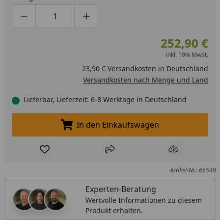
Produktmenge um eins verringern
Produktmenge manuell eingeben
Produktmenge um eins erhöhen
252,90 €
inkl. 19% MwSt.
23,90 € Versandkosten in Deutschland
Versandkosten nach Menge und Land
Lieferbar, Lieferzeit: 6-8 Werktage in Deutschland
In den Einkaufswagen
In den Einkaufswagen legen
Produkt zur Wunschliste hinzufügen
Teilen
Produkt Ver
Artikel-Nr.: 66549
Experten-Beratung
Wertvolle Informationen zu diesem
Produkt erhalten.