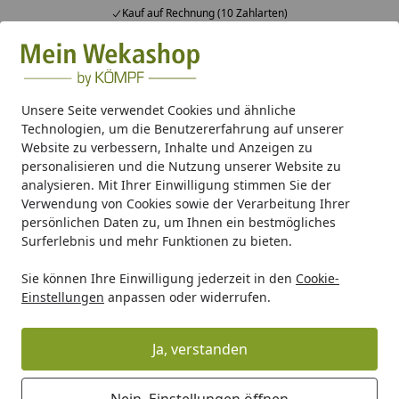
Kauf auf Rechnung (10 Zahlarten)
Alle Produkte
Mein Konto
Wunschl
Ein
Suchen
Unsere Seite verwendet Cookies und ähnliche
Technologien, um die Benutzererfahrung auf unserer
Kunststoff Dachrinnenset für Wolff Finnhaus Gartenhaus M
Website zu verbessern, Inhalte und Anzeigen zu
Startseite
personalisieren und die Nutzung unserer Website zu
Kunststoff Dachrinnenset für Wolff
analysieren. Mit Ihrer Einwilligung stimmen Sie der
Finnhaus Gartenhaus Malaga 44-A
Verwendung von Cookies sowie der Verarbeitung Ihrer
persönlichen Daten zu, um Ihnen ein bestmögliches
Surferlebnis und mehr Funktionen zu bieten.
Sie können Ihre Einwilligung jederzeit in den
Cookie-
Einstellungen
anpassen oder widerrufen.
Ja, verstanden
Nein, Einstellungen öffnen