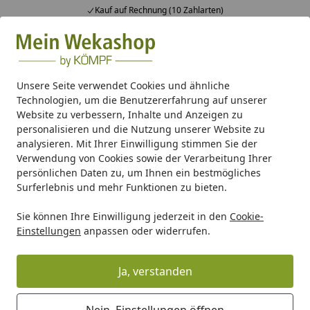
Kauf auf Rechnung (10 Zahlarten)
Alle Produkte
Mein Konto
Wunschl
Ein
Suchen
Unsere Seite verwendet Cookies und ähnliche
Technologien, um die Benutzererfahrung auf unserer
Gartenhaus Holz
Gartenhaus Zubehör
Osmo Holzschutzf
Website zu verbessern, Inhalte und Anzeigen zu
Startseite
personalisieren und die Nutzung unserer Website zu
Osmo Holzschutzfarben für
analysieren. Mit Ihrer Einwilligung stimmen Sie der
Außenbereich (Landhausfarbe &
Verwendung von Cookies sowie der Verarbeitung Ihrer
persönlichen Daten zu, um Ihnen ein bestmögliches
Holzschutz Öl-Lasur)
Surferlebnis und mehr Funktionen zu bieten.
4.9
(96 Bewertungen)
Sie können Ihre Einwilligung jederzeit in den
Cookie-
Einstellungen
anpassen oder widerrufen.
Ja, verstanden
Nein, Einstellungen öffnen