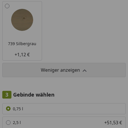
739 Silbergrau
+1,12 €
Weniger anzeigen
Gebinde wählen
Alle anzeigen (4)
0,75 l
+51,53 €
2,5 l