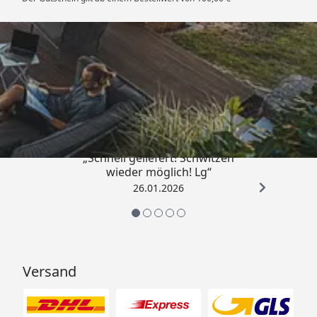
Gebindegrößen:
0,75 l ausreichend für ca. 19,5 m²
Trusted Shops
2,5 l ausreichend für ca. 65 m²
5 l ausreichend für ca. 130 m²
25 l ausreichend für ca. 650 m²
„Schnell geliefert! Schwitzen
wieder möglich! Lg“
26.01.2026
Versand