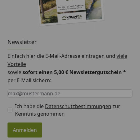
Newsletter
Einfach hier die E-Mail-Adresse eintragen und
viele
Vorteile
sowie
sofort einen 5,00 € Newslettergutschein
*
per E-Mail sichern:
Keine Eingabe erforderlich
Eingabe erforderlich
E-Mail *
Ich habe die
Datenschutzbestimmungen
zur
Kenntnis genommen
Anmelden