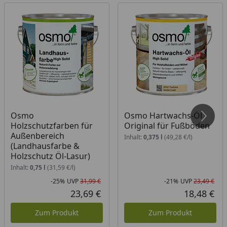
Osmo
Osmo Hartwachs-Öl
Holzschutzfarben für
Original für Fußböden
Außenbereich
Inhalt:
0,375 l
(49,28 €/l)
(Landhausfarbe &
Holzschutz Öl-Lasur)
Inhalt:
0,75 l
(31,59 €/l)
-25%
UVP
31,99 €
-21%
UVP
23,49 €
Rabatt in Prozent
Ursprünglicher Preis
Rab
Urs
23,69 €
18,48 €
Aktueller Preis
Akt
Zum Produkt
Zum Produkt