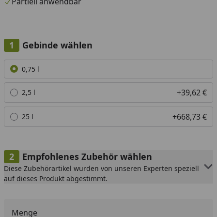
Partiell anwendbar
Gebinde wählen
Alle anzeigen (3)
0,75 l
+39,62 €
2,5 l
+668,73 €
25 l
Empfohlenes Zubehör wählen
Diese Zubehörartikel wurden von unseren Experten speziell
auf dieses Produkt abgestimmt.
Menge