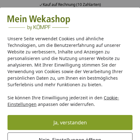
Kauf auf Rechnung (10 Zahlarten)
Alle Produkte
Mein Konto
Wunschl
Ein
Suchen
Unsere Seite verwendet Cookies und ähnliche
Technologien, um die Benutzererfahrung auf unserer
Osmo Klarwachs farblos für Innenbereich 1101
Website zu verbessern, Inhalte und Anzeigen zu
Startseite
personalisieren und die Nutzung unserer Website zu
Osmo Klarwachs farblos für
analysieren. Mit Ihrer Einwilligung stimmen Sie der
Innenbereich 1101
Verwendung von Cookies sowie der Verarbeitung Ihrer
persönlichen Daten zu, um Ihnen ein bestmögliches
5
Surferlebnis und mehr Funktionen zu bieten.
(2 Bewertungen)
Sie können Ihre Einwilligung jederzeit in den
Cookie-
Einstellungen
anpassen oder widerrufen.
Ja, verstanden
Nein, Einstellungen öffnen