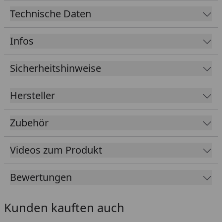
Wasserabweisend
Technische Daten
Dringt besonders tief ein
Infos
Schützt für Abrieb, Schmutz und Feuchtigkeit
Holzgerecht und atmungsaktiv
Sicherheitshinweise
Da das Klarwachs auf Öl-Basis hergestellt ist, kann
es auch bei Minustemperaturen verarbeitet
Hersteller
werden.
Gebinde:
Zubehör
0,75 l ausreichend für ca. 18 m²
2,5 l ausreichend für ca. 60 m²
Videos zum Produkt
25 l ausreichend für ca. 600 m²
Bewertungen
Unbedenklich für Mensch, Tier und Pflanze
(Geprüft nach DIN EN 71.3)
Kunden kauften auch