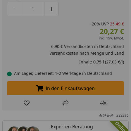
Produktmenge um eins verringern
Produktmenge manuell eingeben
Produktmenge um eins erhöhen
-20%
UVP
25,49 €
20,27 €
inkl. 19% MwSt.
6,90 € Versandkosten in Deutschland
Versandkosten nach Menge und Land
Inhalt:
0,75 l
(27,03 €/l)
Am Lager, Lieferzeit: 1-2 Werktage in Deutschland
In den Einkaufswagen
In den Einkaufswagen legen
Produkt zur Wunschliste hinzufügen
Teilen
Produkt Ver
Artikel-Nr.: 383295
Online
Experten-Beratung