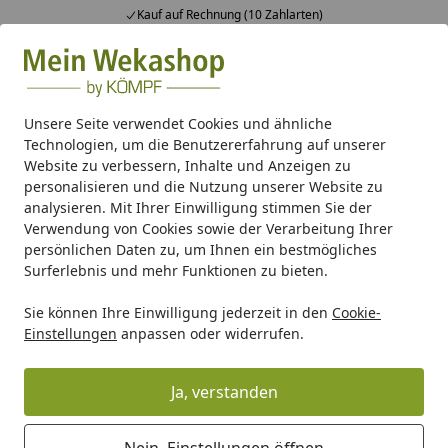
Kauf auf Rechnung (10 Zahlarten)
Alle Produkte
Mein Konto
Wunschl
Ein
Suchen
Unsere Seite verwendet Cookies und ähnliche
Technologien, um die Benutzererfahrung auf unserer
Pavillon
Pavillon/Laube Zubehör
Weka 28 mm Wandelemen
Website zu verbessern, Inhalte und Anzeigen zu
Startseite
personalisieren und die Nutzung unserer Website zu
Weka 28 mm Wandelement
analysieren. Mit Ihrer Einwilligung stimmen Sie der
geschlossen für Gartenoase 651
Verwendung von Cookies sowie der Verarbeitung Ihrer
persönlichen Daten zu, um Ihnen ein bestmögliches
ohne Dachaufsatz
Surferlebnis und mehr Funktionen zu bieten.
Sie können Ihre Einwilligung jederzeit in den
Cookie-
Einstellungen
anpassen oder widerrufen.
Ja, verstanden
Nein, Einstellungen öffnen