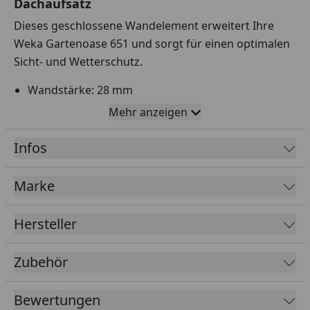
Dachaufsatz
Dieses geschlossene Wandelement erweitert Ihre
Weka Gartenoase 651 und sorgt für einen optimalen
Sicht- und Wetterschutz.
Wandstärke: 28 mm
Material: massive Blockbohlen
Mehr anzeigen
Ausführung: naturbelassen
Infos
Marke
Weka Wandelement 651 Gr. 1
Montageanleitung
Hersteller
Weka Wandelement 651 Gr. 2 + 651 B Gr. 1
Montageanleitung
Zubehör
Weka Wandelement 651 Gr. 3 + 651 B Gr. 2
Montageanleitung
Bewertungen
Weka Wandelement 651 A Gr. 1 + 651 B Gr. 3