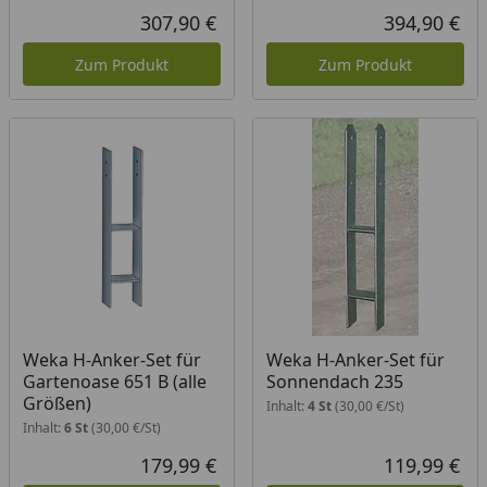
307,90 €
394,90 €
Aktueller Preis
Akt
Zum Produkt
Zum Produkt
Weka H-Anker-Set für
Weka H-Anker-Set für
Gartenoase 651 B (alle
Sonnendach 235
Größen)
Inhalt:
4 St
(30,00 €/St)
Inhalt:
6 St
(30,00 €/St)
179,99 €
119,99 €
Aktueller Preis
Akt