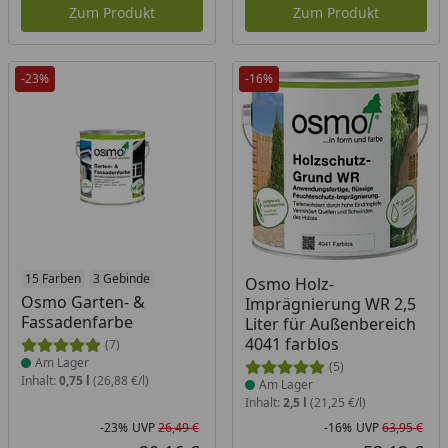
Zum Produkt
Zum Produkt
-23%
-16%
Produkt am Lager
15 Farben
3 Gebinde
Produkt am Lager
Osmo Holz-
Osmo Garten- &
Imprägnierung WR 2,5
Fassadenfarbe
Liter für Außenbereich
4041 farblos
(7)
Am Lager
(5)
Inhalt:
0,75 l
(26,88 €/l)
Am Lager
Inhalt:
2,5 l
(21,25 €/l)
-23%
UVP
26,49 €
-16%
UVP
63,95 €
Rabatt in Prozent
Ursprünglicher Preis
Rab
Urs