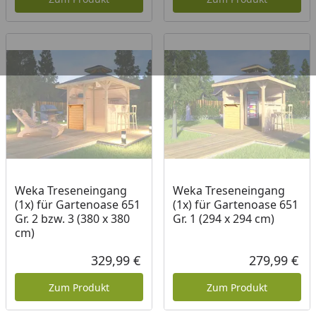
Weka Treseneingang
Weka Treseneingang
(1x) für Gartenoase 651
(1x) für Gartenoase 651
Gr. 2 bzw. 3 (380 x 380
Gr. 1 (294 x 294 cm)
cm)
329,99 €
279,99 €
Aktueller Preis
Akt
Zum Produkt
Zum Produkt