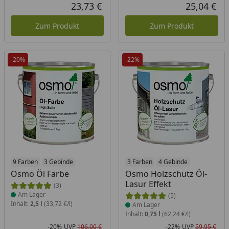
Rabatt in Prozent
Ursprünglicher Preis
Rab
Urs
23,73 €
25,04 €
Aktueller Preis
Akt
Zum Produkt
Zum Produkt
-20%
-22%
Produkt am Lager
9 Farben
3 Gebinde
Produkt am Lager
3 Farben
4 Gebinde
Osmo Öl Farbe
Osmo Holzschutz Öl-
Lasur Effekt
(3)
Am Lager
(5)
Inhalt:
2,5 l
(33,72 €/l)
Am Lager
Inhalt:
0,75 l
(62,24 €/l)
-20%
UVP
106,00 €
-22%
UVP
59,95 €