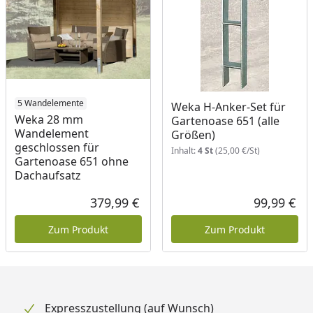
5 Wandelemente
Weka H-Anker-Set für
Weka 28 mm
Gartenoase 651 (alle
Wandelement
Größen)
geschlossen für
Inhalt:
4 St
(25,00 €/St)
Gartenoase 651 ohne
Dachaufsatz
379,99 €
99,99 €
Aktueller Preis
Akt
Zum Produkt
Zum Produkt
Expresszustellung (auf Wunsch)