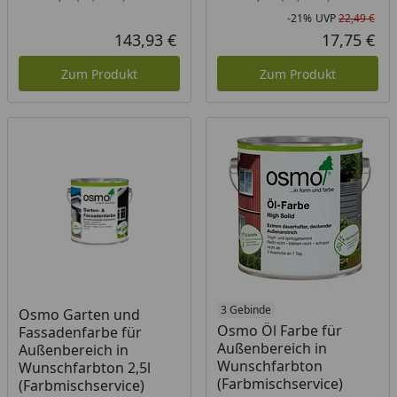
-21%
UVP
22,49 €
Rab
Urs
143,93 €
17,75 €
Aktueller Preis
Akt
Zum Produkt
Zum Produkt
3 Gebinde
Osmo Garten und
Osmo Öl Farbe für
Fassadenfarbe für
Außenbereich in
Außenbereich in
Wunschfarbton
Wunschfarbton 2,5l
(Farbmischservice)
(Farbmischservice)