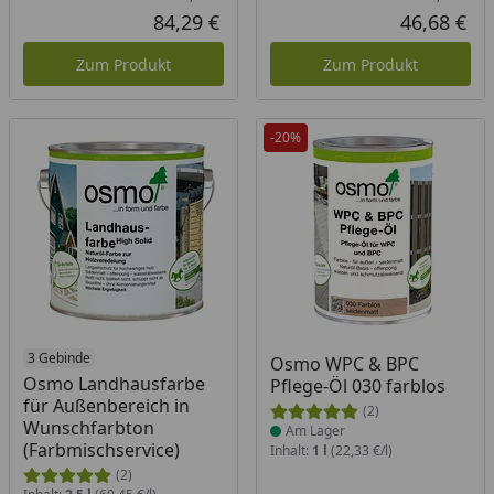
Rabatt in Prozent
Ursprünglicher Preis
Rab
Urs
84,29 €
46,68 €
Aktueller Preis
Akt
Zum Produkt
Zum Produkt
-20%
3 Gebinde
Produkt am Lager
Osmo WPC & BPC
Osmo Landhausfarbe
Pflege-Öl 030 farblos
für Außenbereich in
(2)
Wunschfarbton
Am Lager
(Farbmischservice)
Inhalt:
1 l
(22,33 €/l)
(2)