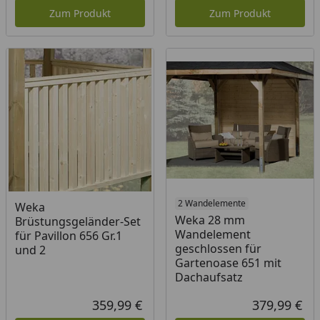
Zum Produkt
Zum Produkt
2 Wandelemente
Weka
Weka 28 mm
Brüstungsgeländer-Set
Wandelement
für Pavillon 656 Gr.1
geschlossen für
und 2
Gartenoase 651 mit
Dachaufsatz
359,99 €
379,99 €
Aktueller Preis
Akt