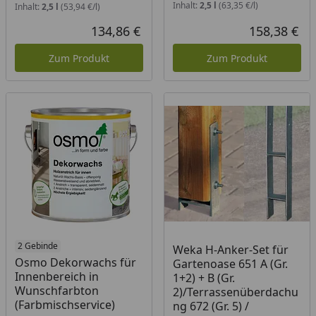
Inhalt:
2,5 l
(63,35 €/l)
Inhalt:
2,5 l
(53,94 €/l)
134,86 €
158,38 €
Aktueller Preis
Akt
Zum Produkt
Zum Produkt
2 Gebinde
Weka H-Anker-Set für
Osmo Dekorwachs für
Gartenoase 651 A (Gr.
Innenbereich in
1+2) + B (Gr.
Wunschfarbton
2)/Terrassenüberdachu
(Farbmischservice)
ng 672 (Gr. 5) /