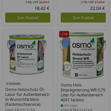
-19%
UVP
22,99 €
-21%
UVP
27,99 €
Rabatt in Prozent
Ursprünglicher Preis
Rab
Urs
18,42 €
22,04 €
Aktueller Preis
Akt
Zum Produkt
Zum Produkt
-21%
3 Gebinde
Produkt am Lager
Osmo Holz-
Osmo Holzschutz Öl-
Imprägnierung WR 0,75
Lasur für Außenbereich
Liter für Außenbereich
in Wunschfarbton
4041 farblos
(Farbmischservice)
Am Lager
Inhalt:
2,5 l
(57,57 €/l)
Inhalt:
0,75 l
(23,67 €/l)