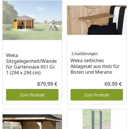
2 Ausführungen
Weka
Weka seitliches
Sitzgelegenheit/Wände
Ablageset aus Holz für
für Gartenoase 651 Gr.
Bozen und Merano
1 (294 x 294 cm)
879,99 €
69,99 €
Aktueller Preis
Akt
Zum Produkt
Zum Produkt