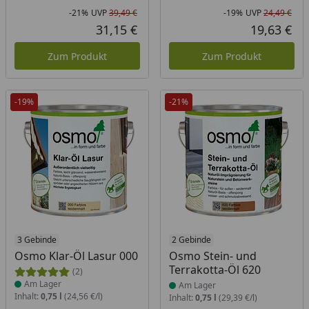
-21%
UVP
39,49 €
-19%
UVP
24,49 €
Rabatt in Prozent
Ursprünglicher Preis
Rab
Urs
31,15 €
19,63 €
Aktueller Preis
Akt
Zum Produkt
Zum Produkt
-19%
-21%
Produkt am Lager
3 Gebinde
Produkt am Lager
2 Gebinde
Osmo Klar-Öl Lasur 000
Osmo Stein- und
Terrakotta-Öl 620
(2)
Am Lager
Am Lager
Inhalt:
0,75 l
(24,56 €/l)
Inhalt:
0,75 l
(29,39 €/l)