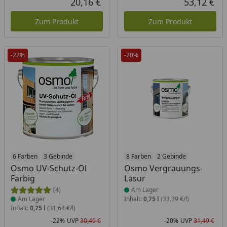
20,16 €
53,12 €
Aktueller Preis
Akt
Zum Produkt
Zum Produkt
-22%
-20%
Produkt am Lager
6 Farben
3 Gebinde
Produkt am Lager
8 Farben
2 Gebinde
Osmo UV-Schutz-Öl
Osmo Vergrauungs-
Farbig
Lasur
(4)
Am Lager
Am Lager
Inhalt:
0,75 l
(33,39 €/l)
Inhalt:
0,75 l
(31,64 €/l)
-22%
UVP
30,49 €
-20%
UVP
31,49 €