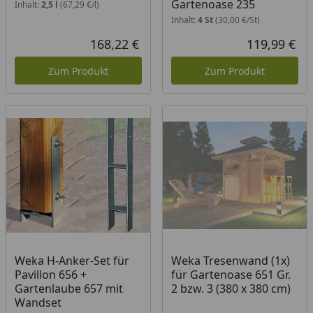
Gartenoase 235
Inhalt:
2,5 l
(67,29 €/l)
Inhalt:
4 St
(30,00 €/St)
168,22 €
119,99 €
Aktueller Preis
Akt
Zum Produkt
Zum Produkt
Weka H-Anker-Set für
Weka Tresenwand (1x)
Pavillon 656 +
für Gartenoase 651 Gr.
Gartenlaube 657 mit
2 bzw. 3 (380 x 380 cm)
Wandset