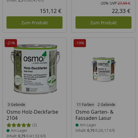
Inhalt:
2,5 l
(60,45 €/l)
-20%
UVP
27,99 €
Rab
Urs
151,12 €
22,33 €
Aktueller Preis
Akt
Zum Produkt
Zum Produkt
-21%
-19%
Produkt am Lager
3 Gebinde
Produkt am Lager
11 Farben
2 Gebinde
Osmo Holz-Deckfarbe
Osmo Garten- &
2104
Fassaden Lasur
(2)
Am Lager
Am Lager
Inhalt:
0,75 l
(26,17 €/l)
Inhalt:
0,75 l
(41,53 €/l)