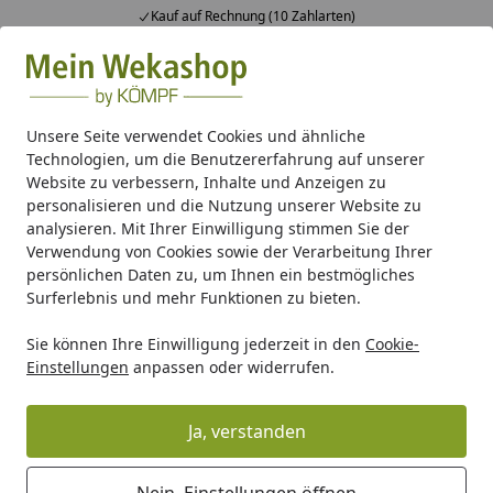
Kauf auf Rechnung (10 Zahlarten)
Alle Produkte
Mein Konto
Wunschl
Ein
Suchen
Unsere Seite verwendet Cookies und ähnliche
Technologien, um die Benutzererfahrung auf unserer
Pavillon
Pavillon/Laube Zubehör
Website zu verbessern, Inhalte und Anzeigen zu
Startseite
personalisieren und die Nutzung unserer Website zu
Pavillon/Laube Zubehör
analysieren. Mit Ihrer Einwilligung stimmen Sie der
Verwendung von Cookies sowie der Verarbeitung Ihrer
persönlichen Daten zu, um Ihnen ein bestmögliches
Ihre Artikelübersicht
Surferlebnis und mehr Funktionen zu bieten.
Sie können Ihre Einwilligung jederzeit in den
Cookie-
Kategorien
Einstellungen
anpassen oder widerrufen.
Filter / Sortierung
Ja, verstanden
38
Artikel gefunden
Nein, Einstellungen öffnen