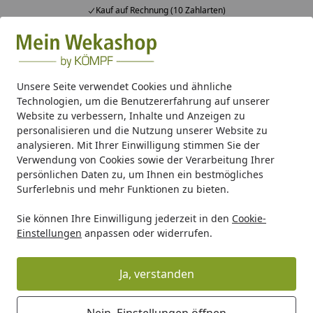
Kauf auf Rechnung (10 Zahlarten)
Alle Produkte
Mein Konto
Wunschl
Ein
Suchen
Unsere Seite verwendet Cookies und ähnliche
Technologien, um die Benutzererfahrung auf unserer
Swimmingpool
Weka Massivholzpool 593 B Gr. 2, Sparset 
Website zu verbessern, Inhalte und Anzeigen zu
Startseite
personalisieren und die Nutzung unserer Website zu
Weka Massivholzpool 593 B Gr. 2,
analysieren. Mit Ihrer Einwilligung stimmen Sie der
Sparset - 45 mm - 471 x 571 cm
Verwendung von Cookies sowie der Verarbeitung Ihrer
persönlichen Daten zu, um Ihnen ein bestmögliches
Surferlebnis und mehr Funktionen zu bieten.
Sie können Ihre Einwilligung jederzeit in den
Cookie-
Einstellungen
anpassen oder widerrufen.
Ja, verstanden
Nein, Einstellungen öffnen