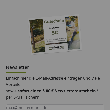
Poolvolumen/
18,2 m³
Wasserinhalt
Poolhöhe
116 cm
Wandstärke
45 mm Blockbohlen mit
Doppelnut und -feder
Handlaufprofil
70 mm
Ausführung
kesseldruckimprägniert
Optionale Erweiterungen (siehe Reiter "Zubehör"):
Newsletter
Abdeckplane
Einfach hier die E-Mail-Adresse eintragen und
viele
Wärmeplane
Vorteile
sowie
sofort einen 5,00 € Newslettergutschein
*
Sonnendeck
per E-Mail sichern:
Toprail
Keine Eingabe erforderlich
Eingabe erforderlich
E-Mail *
Gegenstrom- Schwimmanlage