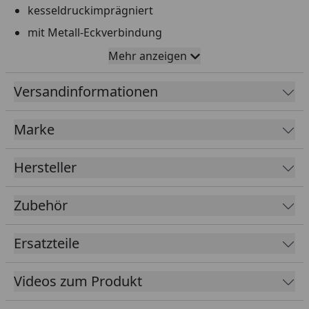
kesseldruckimprägniert
mit Metall-Eckverbindung
Innen-Ø: 500 cm
Mehr anzeigen
Höhe: 116 cm
Versandinformationen
Wand: 45 mm Blockbohlen mit Doppelnut und -
feder
Marke
Handlaufprofil: 70 mm breit
Wasserkapazität: 18,2 m³
Hersteller
Ausstattung: Vlies als Folienunterlage, Innenfolie
0,6 mm stark, inkl. Technikraum, Holztreppe &
Zubehör
Sandfilteranlage MEDI
Die auf den Abbildungen zu sehende
Ersatzteile
Einhängeleiter sowie die Sonnendecks sind nicht
im Lieferumfang enthalten.
Videos zum Produkt
Der Technikraum mit Treppe und Geländer können
links oder rechts montiert werden.