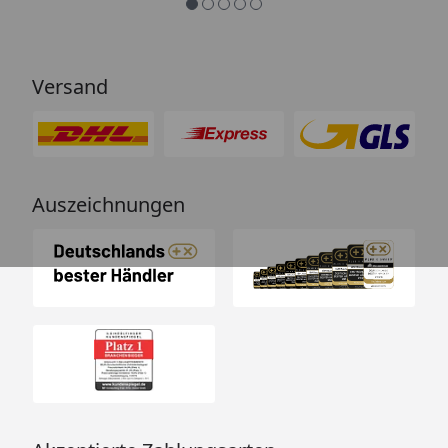
Weka 45 mm Swimmingpool 593 B
Technische Daten
Versand
Auszeichnungen