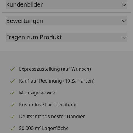
Kundenbilder
Besonderheiten Technikraum:
Bewertungen
Die Technik kann direkt am Pool installiert werden.
Durch eine Schutzhaube für die Pumpe, einen
Fragen zum Produkt
Sicherheits-Türkontakt und den
Elektroverteilerkasten ist eine hohe Sicherheit
gewährleistet.
Bei Öffnung des Technikraums erfolgt die allpolige
Expresszustellung (auf Wunsch)
Stromwegschaltung der gesamten Pumpenanlage.
Kauf auf Rechnung (10 Zahlarten)
Ohne diese Technik muß die Filteranlage mit einem
Sicherheitsabstand von mindestens 300 cm (lt. VDE
Montageservice
Verordnung) vom Pool entfernt installiert werden.
Kostenlose Fachberatung
Außenmaß
571 x 471 cm
Deutschlands bester Händler
Innendurchmesser
500 cm
50.000 m² Lagerfläche