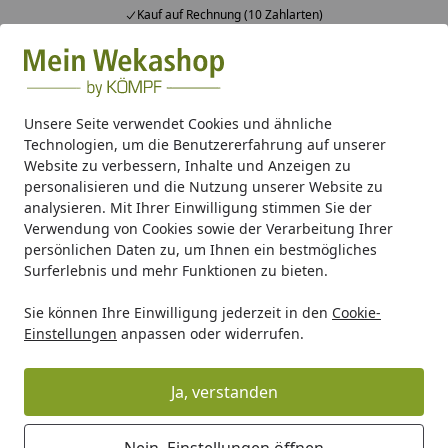
Kauf auf Rechnung (10 Zahlarten)
Alle Produkte
Mein Konto
Wunschl
Ein
Suchen
Unsere Seite verwendet Cookies und ähnliche
Technologien, um die Benutzererfahrung auf unserer
Gartenhaus Holz
Gartenhaus Zubehör
Anbauten & Sons
Website zu verbessern, Inhalte und Anzeigen zu
Startseite
personalisieren und die Nutzung unserer Website zu
Weka Fußboden für Gartenhaus
analysieren. Mit Ihrer Einwilligung stimmen Sie der
209
Verwendung von Cookies sowie der Verarbeitung Ihrer
persönlichen Daten zu, um Ihnen ein bestmögliches
Surferlebnis und mehr Funktionen zu bieten.
Sie können Ihre Einwilligung jederzeit in den
Cookie-
Einstellungen
anpassen oder widerrufen.
Ja, verstanden
Nein, Einstellungen öffnen