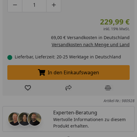
Produktmenge um eins verringern
Produktmenge manuell eingeben
Produktmenge um eins erhöhen
229,99 €
inkl. 19% MwSt.
69,00 € Versandkosten in Deutschland
Versandkosten nach Menge und Land
Lieferbar, Lieferzeit: 20-25 Werktage in Deutschland
In den Einkaufswagen
In den Einkaufswagen legen
Produkt zur Wunschliste hinzufügen
Teilen
Produkt Ver
Artikel-Nr.: 980928
Experten-Beratung
Wertvolle Informationen zu diesem
Produkt erhalten.