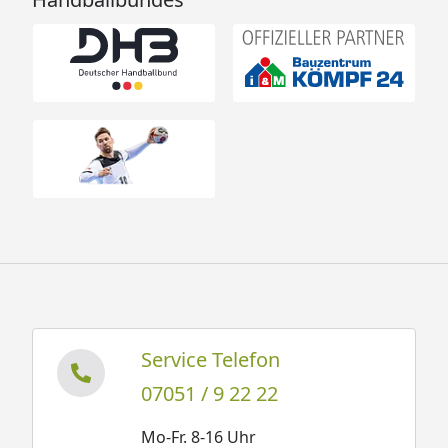
Kunststoff- Dachrinne (zur
Regenwassersammlung)
Zusatz- Türen
Zusatz- Fenster
Fensterladen
Blumenkasten
Terrassendielen Komplett-Bausatz
Weka Gartenhaus Flachdachhaus 413 A Gr. 1
Montageanleitung
Weka Gartenhaus Flachdachhaus 413
Seitendach Gr. 1 Montageanleitung
Service Telefon
Weka Gartenhaus Flachdachhaus 413 A Gr. 2
07051 / 9 22 22
Montageanleitung
Weka Gartenhaus Flachdachhaus 413
Mo-Fr. 8-16 Uhr