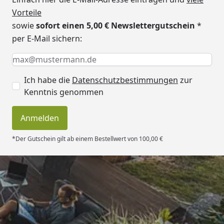
Vorteile
Dachüberstand
5 cm
sowie
sofort einen 5,00 € Newslettergutschein
*
vorne
per E-Mail sichern:
Dachüberstand
5 cm
Keine Eingabe erforderlich
Eingabe erforderlich
E-Mail *
seitlich
Ich habe die
Datenschutzbestimmungen
zur
Dachüberstand
5 cm
Kenntnis genommen
hinten
Firsthöhe /
244 cm
Anmelden
Gesamthöhe
*Der Gutschein gilt ab einem Bestellwert von 100,00 €
Seitenwandhöhe
239 cm
Tür
1 Einzeltüre, besonders hoch 81
x 195 cm (lichtes Maß
Trusted Shops
Türöffnung)
Anbau
Ohne Boden, rechts oder links