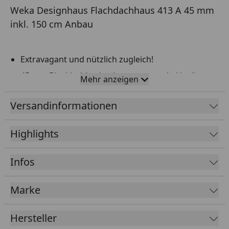
Weka Designhaus Flachdachhaus 413 A 45 mm
inkl. 150 cm Anbau
Extravagant und nützlich zugleich!
45 mm Blockbohlen in elegantem „wekaLine“-
Mehr anzeigen
Profil; modernes Schraubsystem
Versandinformationen
Größe 1: 400 cm x 250 cm, Größe 2: 450 cm x 300
cm
Highlights
Anbau (inkl. Rückwand, ohne Boden, rechts oder
links
anbaubar)
Infos
244 cm Gesamthöhe
Marke
19 mm Massivholz-Flachdach, naturbelassen
Edelstahlfarbene Aluminiumdachabschlussprofile
Hersteller
mit vorgefertigten Ecken