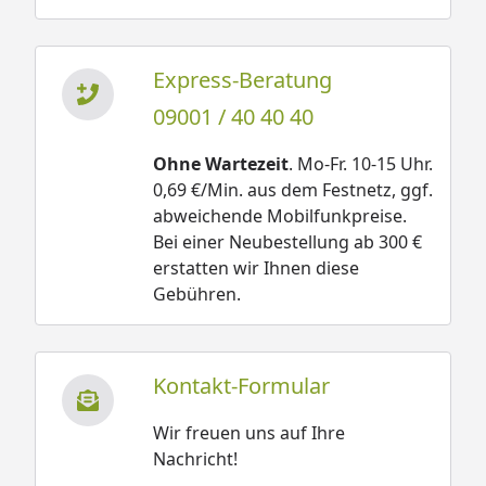
Seitendach Gr. 2 Montageanleitung
Weka Gartenhaus Flachdachhaus 413 A Gr. 1
Express-Beratung
Technische Daten
09001 / 40 40 40
Weka Gartenhaus Flachdachhaus 413 A Gr. 2
Technische Daten
Ohne Wartezeit
. Mo-Fr. 10-15 Uhr.
Weka Gartenhaus Flachdachhaus 413 A Gr. 1
0,69 €/Min. aus dem Festnetz, ggf.
Fundamentplan
abweichende Mobilfunkpreise.
Weka Gartenhaus Flachdachhaus 413 A Gr. 2
Bei einer Neubestellung ab 300 €
Fundamentplan
erstatten wir Ihnen diese
Gebühren.
Für alle Holzteile, die Konstruktion sowie für die
Verarbeitung gewähren wir Ihnen in
Zusammenarbeit mit der Firma Weka
5 Jahre
Kontakt-Formular
Garantie
. (
Garantiebestimmungen
)
Wir freuen uns auf Ihre
Nachricht!