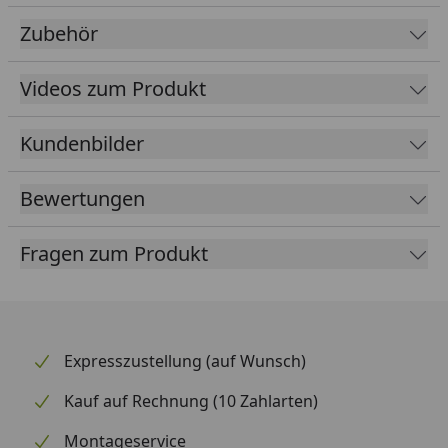
Inklusive hochwertiger, selbstklebender Dachbahn
Zubehör
mit Aluminium-Oberschicht zum optimalen Schutz
vor UV-Strahlung und Witterungseinflüssen
Videos zum Produkt
Massive Blockhaustür mit Drückergarnitur,
Zylinderschloss inkl. 3 Schlüsseln
Kundenbilder
Mit extra hoher Tür 195 cm
Bewertungen
Sämtliche Holzteile aus nordischem Fichtenholz
Ausführungen: naturbelassen, anthrazit
Fragen zum Produkt
Boden: 19 mm Massivholzdielen mit Nut und Feder
Unterkonstruktion aus kesseldruckimprägnierten
Balken
5 Jahre Garantie auf alle Holzteile
Expresszustellung (auf Wunsch)
Tipp: Unter folgendem
Link
finden Sie unseren
Kauf auf Rechnung (10 Zahlarten)
Kaufberater
, der Ihnen erklärt, welches Zubehör
für Ihren Gartenhauskauf erforderlich ist und
Montageservice