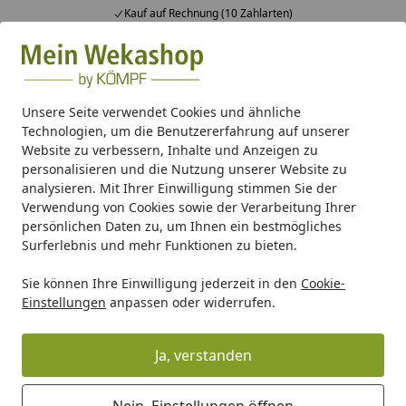
Kauf auf Rechnung (10 Zahlarten)
Alle Produkte
Mein Konto
Wunschl
Ein
Suchen
Unsere Seite verwendet Cookies und ähnliche
Technologien, um die Benutzererfahrung auf unserer
Gartenhaus Holz
Gartenhaus nach Dachformen
Gartenh
Website zu verbessern, Inhalte und Anzeigen zu
Startseite
personalisieren und die Nutzung unserer Website zu
Weka Designhaus 413 A 45 mm inkl.
analysieren. Mit Ihrer Einwilligung stimmen Sie der
150 cm Anbau
Verwendung von Cookies sowie der Verarbeitung Ihrer
persönlichen Daten zu, um Ihnen ein bestmögliches
Surferlebnis und mehr Funktionen zu bieten.
Sie können Ihre Einwilligung jederzeit in den
Cookie-
Einstellungen
anpassen oder widerrufen.
Ja, verstanden
Nein, Einstellungen öffnen