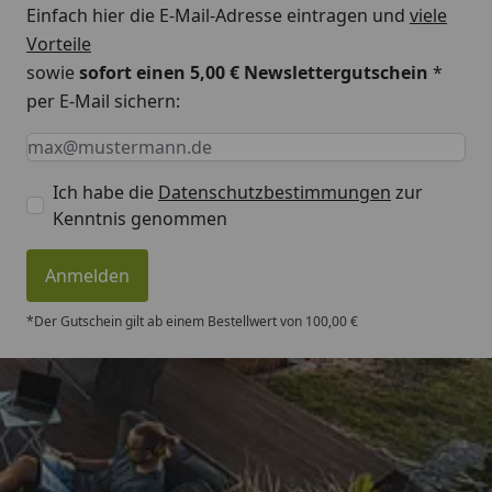
Einfach hier die E-Mail-Adresse eintragen und
viele
Vorteile
sowie
sofort einen 5,00 € Newslettergutschein
*
per E-Mail sichern:
Keine Eingabe erforderlich
Eingabe erforderlich
E-Mail *
Ich habe die
Datenschutzbestimmungen
zur
Kenntnis genommen
Anmelden
*Der Gutschein gilt ab einem Bestellwert von 100,00 €
Trusted Shops