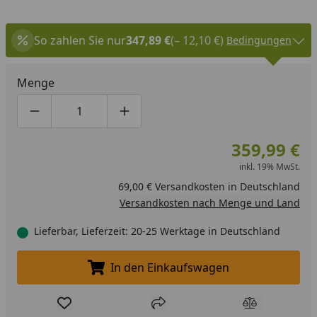
So zahlen Sie nur
347,89 €
(– 12,10 €)
Bedingungen
Menge
Produktmenge um eins verringern
Produktmenge manuell eingeben
Produktmenge um eins erhöhen
359,99 €
inkl. 19% MwSt.
69,00 € Versandkosten in Deutschland
Versandkosten nach Menge und Land
Lieferbar, Lieferzeit: 20-25 Werktage in Deutschland
In den Einkaufswagen
In den Einkaufswagen legen
Produkt zur Wunschliste hinzufügen
Teilen
Produkt Ver