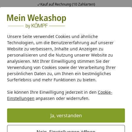
Kauf auf Rechnung (10 Zahlarten)
Alle Produkte
Mein Konto
Wunschl
Ein
Suchen
Unsere Seite verwendet Cookies und ähnliche
Technologien, um die Benutzererfahrung auf unserer
Gartenhaus Holz
Gartenhaus Zubehör
Anbauten & Sons
Website zu verbessern, Inhalte und Anzeigen zu
Startseite
personalisieren und die Nutzung unserer Website zu
Weka halbhohes Brüstungselement
analysieren. Mit Ihrer Einwilligung stimmen Sie der
für Terrassenüberdachung 672
Verwendung von Cookies sowie der Verarbeitung Ihrer
persönlichen Daten zu, um Ihnen ein bestmögliches
Surferlebnis und mehr Funktionen zu bieten.
Sie können Ihre Einwilligung jederzeit in den
Cookie-
Einstellungen
anpassen oder widerrufen.
Ja, verstanden
Nein, Einstellungen öffnen