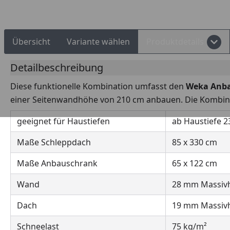
Übersicht
Variante wählen
Produktdetails
Detailbeschreibung
Diese funktionelle Kombination umfasst den
Weka Anb
einer Seitenwandhöhe von 210 cm anbauen. Die Kombina
geeignet für Haustiefen
ab Haustiefe 2
Maße Schleppdach
85 x 330 cm
Maße Anbauschrank
65 x 122 cm
Wand
28 mm Massiv
Dach
19 mm Massiv
Schneelast
75 kg/m²