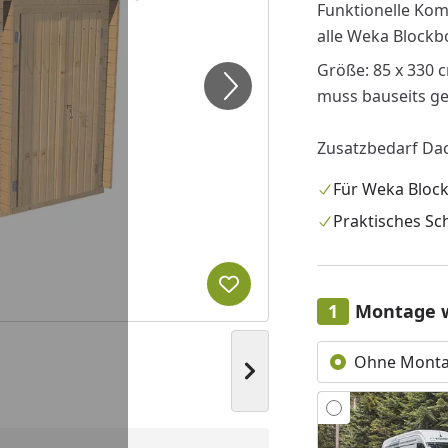
Funktionelle Ko
alle Weka Block
Größe: 85 x 330 
muss bauseits g
Zusatzbedarf Dac
Für Weka Bloc
Praktisches Sc
Produkt zur Wunschliste hi
Montage 
Ohne Mont
Nächstes Bild anzeigen