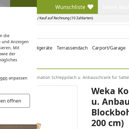
Wunschliste
Meine Bes
Wunschliste
Meine Beste
Kauf auf Rechnung (10 Zahlarten)
m die
e und Anzeigen
hrung
Kinderspielgeräte
Terrassendach
Carport/Garage
ieren. Mit
owie der
mögliches
tiges
Weka Kombination Schleppdach u. Anbauschrank für Sattel
ngen
anpassen
Weka Ko
u. Anbau
gen öffnen
Blockboh
200 cm)