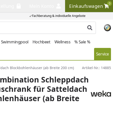
0
tellung
Mein Konto
Einkaufswagen
llung
Mein Konto
Einkaufswagen
Fachberatung & individuelle Angebote
Produkt su
Swimmingpool
Hochbeet
Wellness
% Sale %
Service
dach Blockbohlenhäuser (ab Breite 200 cm)
Artikel-Nr.:
14885
mbination Schleppdach
schrank für Satteldach
lenhäuser (ab Breite