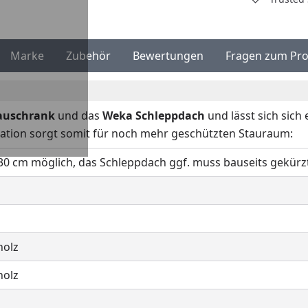
Marke
Zubehör
Bewertungen
Fragen zum Pr
auschrank
und das
Weka Schleppdach
und lässt sich sich
tion sorgt somit für noch mehr geschützten Stauraum:
30 cm möglich, das Schleppdach ggf. muss bauseits gekür
holz
holz