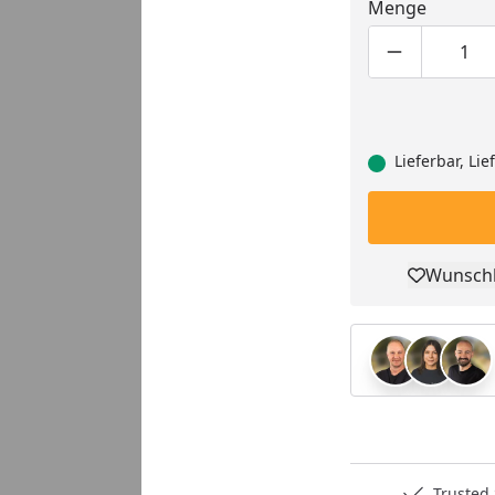
Menge
Produktmen
Pro
Lieferbar, Li
Wunschl
Pro
Deutschlands bester Händler
Trusted S