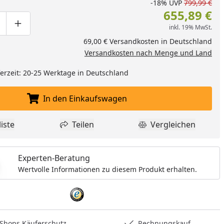
-18%
UVP
799,99 €
655,89 €
inkl. 19% MwSt.
ge um eins verringern
duktmenge manuell eingeben
Produktmenge um eins erhöhen
69,00 € Versandkosten in Deutschland
Versandkosten nach Menge und Land
eferzeit: 20-25 Werktage in Deutschland
In den Einkaufswagen
In den Einkaufswagen legen
iste
Teilen
Vergleichen
dukt zur Wunschliste hinzufügen
Teilen
Produkt Vergle
Experten-Beratung
Wertvolle Informationen zu diesem Produkt erhalten.
hops Käuferschutz
Rechnungskauf