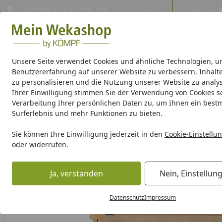
Hotline
07051 / 9 22 22
Kontakt
Mo-Fr. 8-16 Uhr
Kontakt
Eigene Montage-Teams
Unsere Seite verwendet Cookies und ähnliche Technologien, u
Benutzererfahrung auf unserer Website zu verbessern, Inhalt
Gartenhaus Holz
Gartenhaus Metall
Pavillon
Aufbewa
zu personalisieren und die Nutzung unserer Website zu analys
Ihrer Einwilligung stimmen Sie der Verwendung von Cookies s
Verarbeitung Ihrer persönlichen Daten zu, um Ihnen ein best
Weka Produktserien
Surferlebnis und mehr Funktionen zu bieten.
Gartenhaus Holz
Gartenhaus Zubehör
Anbauten & Sons
Sie können Ihre Einwilligung jederzeit in den
Cookie-Einstellu
Startseite
oder widerrufen.
Ja, verstanden
Nein, Einstellun
Datenschutz
Impressum