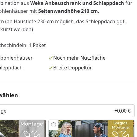
mbination aus
Weka Anbauschrank und Schleppdach
für
bohlenhäuser mit
Seitenwandhöhe 210 cm
.
cm (ab Haustiefe 230 cm möglich, das Schleppdach ggf.
ekürzt werden)
hschindeln: 1 Paket
kbohlenhäuser
Noch mehr Nutzfläche
hleppdach
Breite Doppeltür
nzufügen
wählen
age
+0,00 €