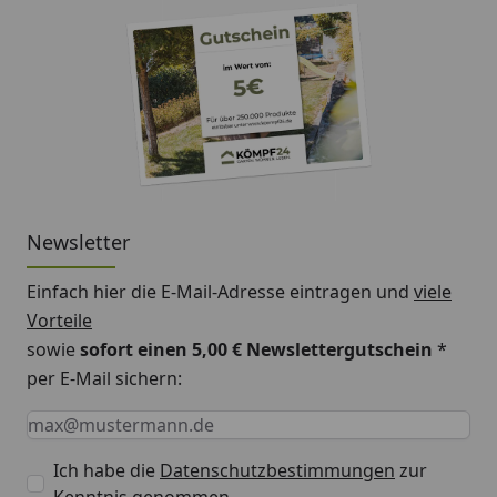
Newsletter
Einfach hier die E-Mail-Adresse eintragen und
viele
Vorteile
sowie
sofort einen 5,00 € Newslettergutschein
*
per E-Mail sichern:
Keine Eingabe erforderlich
Eingabe erforderlich
E-Mail *
Ich habe die
Datenschutzbestimmungen
zur