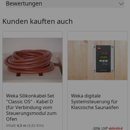
Bewertungen
Der elektrische Anschluss dieses Saunaofens darf
nur durch einen Fachmann erfolgen, es ist kein
Kunden kauften auch
Haushaltsstecker enthalten.
Silikonkabelbedarf: Kabel E für Verbindung vom
Steuerungsmodul zum Ofen + Silikonkabel für
Stromanschluss
Montageanleitung Weka Saunaofen
BioAktiv 3,6 kW
Geeignet ausschließlich für Innenkabinen, bei
Saunahäusern/Saunafässern empfehlen wir einen
Weka Silikonkabel-Set
Weka digitale
"Classic OS" - Kabel D
Systemsteuerung für
Starkstrom Ofen.
(für Verbindung vom
Klassische Saunaöfen
Zum Einsatz ausschließlich im privaten und
Steuerungsmodul zum
häuslichen Bereich geeignet.
Ofen
Inhalt:
6,5 m
(6,92 €/m)
-30%
UVP
429,99 €