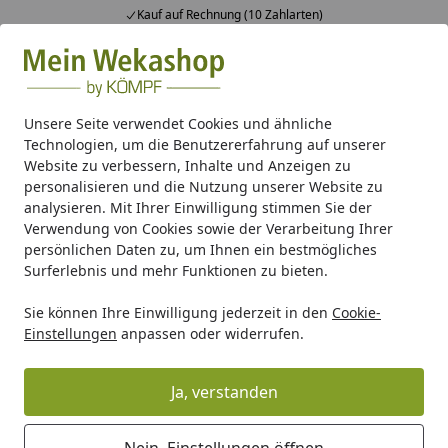
Kauf auf Rechnung (10 Zahlarten)
Alle Produkte
Mein Konto
Wunschl
Ein
Suchen
Unsere Seite verwendet Cookies und ähnliche
Technologien, um die Benutzererfahrung auf unserer
Wellness
Wellness Zubehör
Weka Saunaofen BioAktiv mi
Website zu verbessern, Inhalte und Anzeigen zu
Startseite
personalisieren und die Nutzung unserer Website zu
Weka Saunaofen BioAktiv mit
analysieren. Mit Ihrer Einwilligung stimmen Sie der
Dampfbad-Funktion rund 3,6 kW
Verwendung von Cookies sowie der Verarbeitung Ihrer
persönlichen Daten zu, um Ihnen ein bestmögliches
230 Volt
Surferlebnis und mehr Funktionen zu bieten.
Sie können Ihre Einwilligung jederzeit in den
Cookie-
Einstellungen
anpassen oder widerrufen.
Ja, verstanden
Nein, Einstellungen öffnen