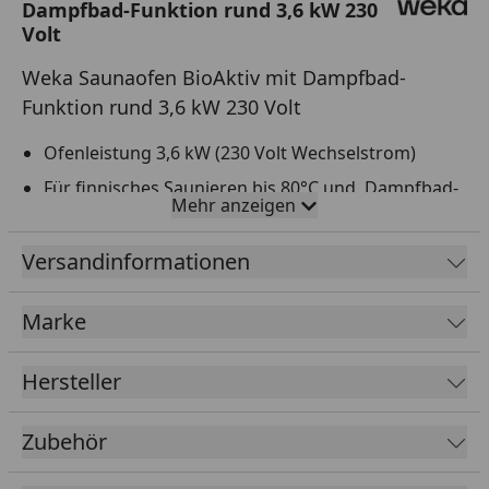
Dampfbad-Funktion rund 3,6 kW 230
Volt
Weka Saunaofen BioAktiv mit Dampfbad-
Funktion rund 3,6 kW 230 Volt
Ofenleistung 3,6 kW (230 Volt Wechselstrom)
Für finnisches Saunieren bis 80°C und Dampfbad-
Mehr anzeigen
Funktion bis 60°C
Für Kabinengrößen von 1 bis 5 m³
Versandinformationen
Ofenmaße: ca. B 32,5 x T 41,0 x H 51,0 cm
Marke
Doppelwandiger Außenmantel und verzinkter
Steinkorb (rostgeschützt)
Hersteller
Inkl. ca. 12 kg Saunasteine
Wandausführung mit Standfuß
Zubehör
Steuergerät optional erhältlich (siehe Reiter
"Zubehör")