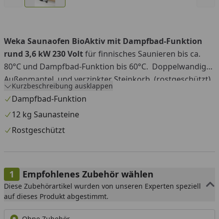
Weka Saunaofen BioAktiv mit Dampfbad-Funktion
rund 3,6 kW 230 Volt
für finnisches Saunieren bis ca.
80°C und Dampfbad-Funktion bis 60°C. Doppelwandiger
Außenmantel und verzinkter Steinkorb (rostgeschützt),
Kurzbeschreibung ausklappen
inkl. ca. 12 kg Saunasteine, Wandausführung mit
Dampfbad-Funktion
Standfuß. Geeignet für Kabinengrößen von 1-5 m³. Der
12 kg Saunasteine
Ofen kann ohne Steuergerät nicht betrieben werden, ein
Rostgeschützt
passendes Steuergerät finden Sie unter Zubehör.
Silikonkabelbedarf: Kabel E für Verbindung vom
Steuerungsmodul zum Ofen + Silikonkabel für
Empfohlenes Zubehör wählen
Stromanschluss
Diese Zubehörartikel wurden von unseren Experten speziell
auf dieses Produkt abgestimmt.
Ofenmaße: ca. B 32,5 x T 41,0 x H 51,0 cm
Ohne Zubehör