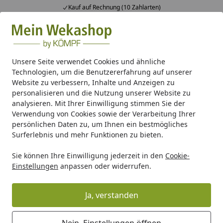
Kauf auf Rechnung (10 Zahlarten)
Alle Produkte
Mein Konto
Wunschl
Ein
Suchen
Unsere Seite verwendet Cookies und ähnliche
Technologien, um die Benutzererfahrung auf unserer
Pavillon
Pavillon/Laube Zubehör
Weka Sitzgelegenheit/W
Website zu verbessern, Inhalte und Anzeigen zu
Startseite
personalisieren und die Nutzung unserer Website zu
Weka Sitzgelegenheit/Wände für
analysieren. Mit Ihrer Einwilligung stimmen Sie der
Gartenoase 651 Gr. 1 (294 x 294 cm)
Verwendung von Cookies sowie der Verarbeitung Ihrer
persönlichen Daten zu, um Ihnen ein bestmögliches
Surferlebnis und mehr Funktionen zu bieten.
Sie können Ihre Einwilligung jederzeit in den
Cookie-
Einstellungen
anpassen oder widerrufen.
Ja, verstanden
Nein, Einstellungen öffnen