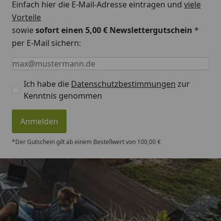
Einfach hier die E-Mail-Adresse eintragen und
viele
Vorteile
sowie
sofort einen 5,00 € Newslettergutschein
*
per E-Mail sichern:
Keine Eingabe erforderlich
Eingabe erforderlich
E-Mail *
Ich habe die
Datenschutzbestimmungen
zur
Kenntnis genommen
Anmelden
*Der Gutschein gilt ab einem Bestellwert von 100,00 €
Trusted Shops