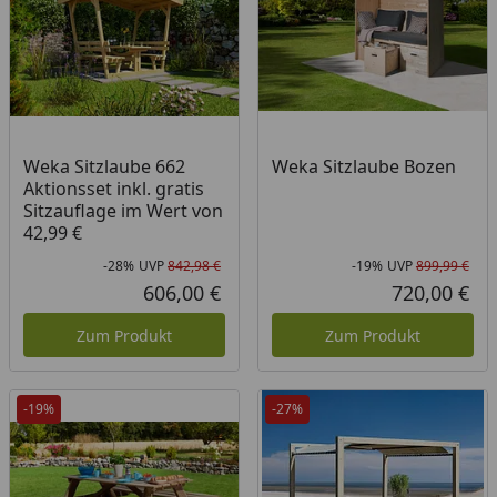
Weka Sitzlaube 662
Weka Sitzlaube Bozen
Aktionsset inkl. gratis
Sitzauflage im Wert von
42,99 €
-28%
UVP
842,98 €
-19%
UVP
899,99 €
Rabatt in Prozent
Ursprünglicher Preis
Rab
Urs
606,00 €
720,00 €
Aktueller Preis
Akt
Zum Produkt
Zum Produkt
-19%
-27%