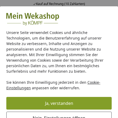
Kauf auf Rechnung (10 Zahlarten)
Alle Produkte
Mein Konto
Wunschl
Ein
Suchen
Unsere Seite verwendet Cookies und ähnliche
Technologien, um die Benutzererfahrung auf unserer
Pavillon
Pavillon/Gartenlaube
Sonstige Gartenlauben
Website zu verbessern, Inhalte und Anzeigen zu
Startseite
personalisieren und die Nutzung unserer Website zu
Sonstige Gartenlauben
analysieren. Mit Ihrer Einwilligung stimmen Sie der
Verwendung von Cookies sowie der Verarbeitung Ihrer
persönlichen Daten zu, um Ihnen ein bestmögliches
Ihre Artikelübersicht
Surferlebnis und mehr Funktionen zu bieten.
Sie können Ihre Einwilligung jederzeit in den
Cookie-
Kategorien
Einstellungen
anpassen oder widerrufen.
Filter / Sortierung
Ja, verstanden
6
Artikel gefunden
Nein, Einstellungen öffnen