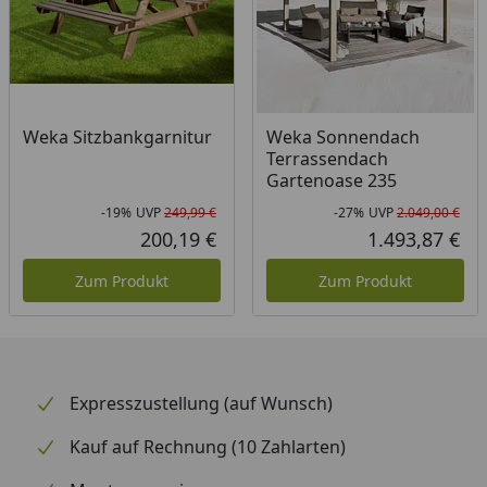
Weka Sitzbankgarnitur
Weka Sonnendach
Terrassendach
Gartenoase 235
-19%
UVP
249,99 €
-27%
UVP
2.049,00 €
Rabatt in Prozent
Ursprünglicher Preis
Rab
Urs
200,19 €
1.493,87 €
Aktueller Preis
Akt
Zum Produkt
Zum Produkt
Expresszustellung (auf Wunsch)
Kauf auf Rechnung (10 Zahlarten)