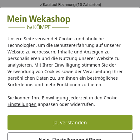
Kauf auf Rechnung (10 Zahlarten)
Alle Produkte
Mein Konto
Wunschl
Ein
Suchen
Unsere Seite verwendet Cookies und ähnliche
Technologien, um die Benutzererfahrung auf unserer
FAQ - Kundenservice
Website zu verbessern, Inhalte und Anzeigen zu
Startseite
personalisieren und die Nutzung unserer Website zu
analysieren. Mit Ihrer Einwilligung stimmen Sie der
Kontakt zum Kundenservice
Verwendung von Cookies sowie der Verarbeitung Ihrer
persönlichen Daten zu, um Ihnen ein bestmögliches
Auf welche Arten kann ich den Kundenservice
Surferlebnis und mehr Funktionen zu bieten.
erreichen?
Sie können Ihre Einwilligung jederzeit in den
Cookie-
Rufen Sie uns an oder kontaktieren Sie uns über das
Einstellungen
anpassen oder widerrufen.
Kontaktformular - wir sind auf vielen Wegen für Sie
erreichbar!
Ja, verstanden
Weiterlesen
Zurück zur Übersicht
Nein, Einstellungen öffnen