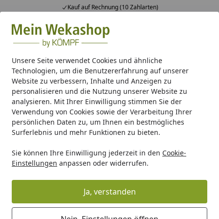
Kauf auf Rechnung (10 Zahlarten)
Alle Produkte
Mein Konto
Wunschl
Ein
Suchen
Unsere Seite verwendet Cookies und ähnliche
Technologien, um die Benutzererfahrung auf unserer
FAQ - Stornierung
Website zu verbessern, Inhalte und Anzeigen zu
Startseite
personalisieren und die Nutzung unserer Website zu
analysieren. Mit Ihrer Einwilligung stimmen Sie der
Storno
Verwendung von Cookies sowie der Verarbeitung Ihrer
persönlichen Daten zu, um Ihnen ein bestmögliches
Wie kann ich meine Bestellung stornieren?
Surferlebnis und mehr Funktionen zu bieten.
Sie können Ihre Bestellung im Bereich "Meine Bestellung"
Sie können Ihre Einwilligung jederzeit in den
Cookie-
stornieren.
Einstellungen
anpassen oder widerrufen.
Weiterlesen
Ja, verstanden
Zurück zur Übersicht
Nein, Einstellungen öffnen