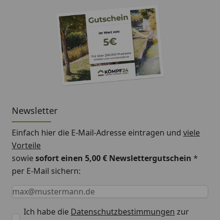
Newsletter
Einfach hier die E-Mail-Adresse eintragen und
viele
Vorteile
sowie
sofort einen 5,00 € Newslettergutschein
*
per E-Mail sichern:
Keine Eingabe erforderlich
Eingabe erforderlich
E-Mail *
Ich habe die
Datenschutzbestimmungen
zur