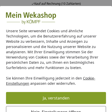
Kauf auf Rechnung (10 Zahlarten)
Alle Produkte
Mein Konto
Wunschl
Ein
Suchen
Unsere Seite verwendet Cookies und ähnliche
Technologien, um die Benutzererfahrung auf unserer
FAQ - Teillieferung
Website zu verbessern, Inhalte und Anzeigen zu
Startseite
personalisieren und die Nutzung unserer Website zu
analysieren. Mit Ihrer Einwilligung stimmen Sie der
Teillieferung
Verwendung von Cookies sowie der Verarbeitung Ihrer
persönlichen Daten zu, um Ihnen ein bestmögliches
Warum wird meine Bestellung aufgeteilt?
Surferlebnis und mehr Funktionen zu bieten.
Eine Lieferung wird in manchen Fällen in einzelne
Sie können Ihre Einwilligung jederzeit in den
Cookie-
Lieferungen aufgeteilt. Dies ist manchmal aufgrund
Einstellungen
anpassen oder widerrufen.
unterschiedlicher Größen, unterschiedlicher Verfügbarkeit
etc. erforderlich.
Weiterlesen
Ja, verstanden
Kann ich alle Produkte in einer Bestellung
Nein, Einstellungen öffnen