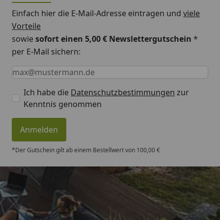
Einfach hier die E-Mail-Adresse eintragen und
viele
Vorteile
sowie
sofort einen 5,00 € Newslettergutschein
*
per E-Mail sichern:
Keine Eingabe erforderlich
Eingabe erforderlich
E-Mail *
Ich habe die
Datenschutzbestimmungen
zur
Kenntnis genommen
Anmelden
*Der Gutschein gilt ab einem Bestellwert von 100,00 €
Trusted Shops